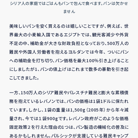
シリア人の家庭ではごはんもパンで包んで食べます。パンは欠かせ
ません
美味しいパンを安く買えるのは嬉しいことですが、例えば、 世
界最大の小麦輸入国であるエジプトでは、観光客減少や外貨
不足の中、補助金が大きな財政負担となっており、500万人の
難民や外国人労働者を抱えるヨルダンでは今年、 ついにパン
への補助金を打ち切り、パン価格を最大100％引き上げること
にしましたが1、パンの値上げはこれまで数多の暴動を引き起
こしてきました。
一方、150万人のシリア難民やパレスチナ難民と膨大な累積債
務を抱えているレバノンでは、パンの価格は1袋1ドルに保たれ
ています。しかし、1袋の重量は1,500g（2005年）から年々減
量され、今では１袋900gです。レバノン政府がこのような価格
固定政策２を行えた理由の1つは、パン製造の機械化の普及に
あるかもしれません。パルシックが支援している難民キャンプ