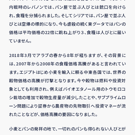
内戦時のレバノンでは、パン屋で並ぶ人びとは銃口を向けら
れ、食糧を分捕られました。そしてシリアでは、パン屋で並ぶ人
びとは空爆の標的になり、今も虐殺の続く東グータではパンの
価格は平均価格の22倍に跳ね上がり３、食糧は人びとに届い
ていません。
2018年3月でアラブの春から8年が経ちますが、その背景に
は、2007年から2008年の食糧価格高騰があると言われてい
ます。エジプトはじめ小麦を輸入に頼る中東各国では、世界の
穀物価格の高騰が打撃となります。今や穀物は燃料や投資対
象としても利用され、例えばバイオエタノール用のトウモロコ
シ栽培の増加で穀物生産量が減少したことや、サブプライムロ
ーン問題により証券から農産物の先物取引へ投資マネーが流
れたことなどが、価格高騰の要因になりました。
小麦とパンの発祥の地で、一切れのパンも得られない人びとが