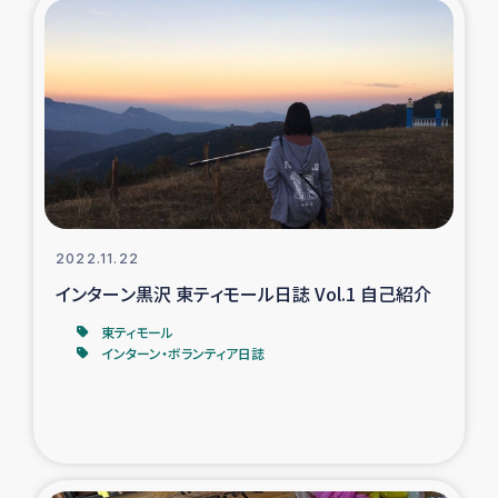
トルコ・シリア地震被災者支援
デニヤヤ小規模紅茶農家支援
コーヒー生産者支援
アイナロ県マウベシ郡でのコーヒー畑改善事業
2022.11.22
ベイルート大規模爆発被災者支援
インターン黒沢 東ティモール日誌 Vol.1 自己紹介
東ティモール
女性の生計向上支援
インターン・ボランティア日誌
アグロフォレストリー（カカオ）事業