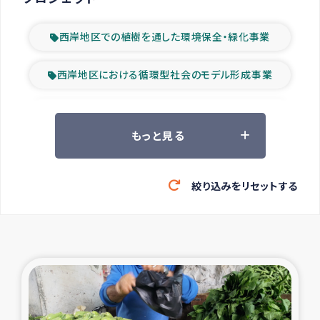
西岸地区での植樹を通した環境保全・緑化事業
西岸地区における循環型社会のモデル形成事業
ツアー参加者の声
もっと見る
山間部農村の水利改善事業
絞り込みをリセットする
緊急救援の時代
森林保全型農業の支援事業
東ティモール豪雨緊急支援
大雨による洪水被災者支援