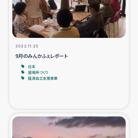
タイ国境ミャンマー移民子ども支援
漁民によるマングローブ植林活動
レバノンでのシリア難民への食糧・越冬支援
2022.11.25
レバノンにおける緊急支援
9月のみんかふぇレポート
日本
レバノンでのシリア難民への教育支援事業
居場所づくり
経済自立支援事業
レバノンでのシリア難民・レバノン人への農業支援
海外ルーツの市民との共生
神原ゼミxパルシック
石巻市街地在宅被災者支援