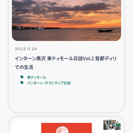
復興応援隊の活動
仮設住宅生活支援・農業復興支援
漁業復興支援
2022.11.24
インターン黒沢 東ティモール日誌Vol.2 首都ディリ
インターン・ボランティア日誌
での生活
経済自立支援事業
東ティモール
インターン・ボランティア日誌
居場所づくり
ガザ空爆被災者への食料支援と農家生産支援
ガザ地区における羊の畜産支援