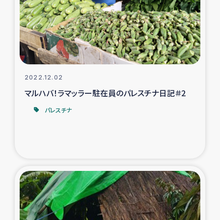
カカオ生産者支援事業
シリア国内避難民・帰還民の生活再建支援
トルコにおけるシリア難民支援事業
2022.12.02
インドネシア中部 スラウェシの地震・津波被災者支援
マルハバ！ラマッラー駐在員のパレスチナ日記＃2
パレスチナ
スリランカ ムライティブ県帰還民の生活再建支援
スリランカ ジャフナ県干物事業
スリランカ 緊急人道支援
スリランカ南部洪水被災者支援