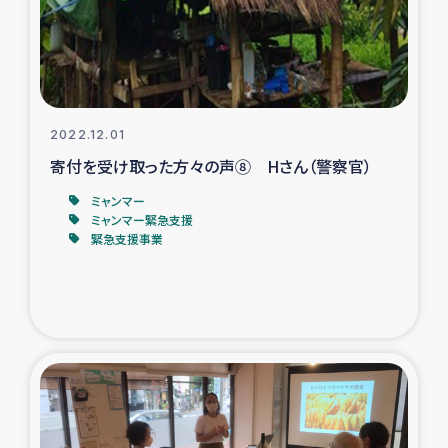
スリランカの南北女性をつなぐサリー・リサイクル・プロ
ジェクト
復興支援事業
2022.12.01
民際教育事業
寄付を受け取った方々の声⑧ Hさん（警察官）
女性グループPIFWANITAによる食品加工事業
ミャンマー
ミャンマー緊急支援
緊急支援事業
ガザ人道支援
令和6年能登半島地震 緊急支援
国内避難民への物資配付および教育支援
ミャンマー緊急支援