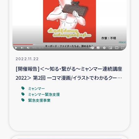
ガザ地区での公園の緑化を通じた支援事業
ガザ地区における被災住民への緊急支援
ガザ地区酪農を通した女性グループの生計支援
ふりかけ普及と食生活改善による栄養改善事業
2022.11.22
[開催報告]＜～知る・繋がる～ミャンマー連続講座
フェアトレード事業
2022＞ 第2回 一コマ漫画/イラストでわかるクーデ
ター後のミャンマー
緊急支援事業
ミャンマー
ミャンマー緊急支援
緊急支援事業
女性の生計向上を通じた子どもの栄養改善事業
民際教育
食べる