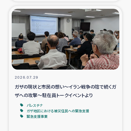
タイ国境ミャンマー移民子ども支援
漁民によるマングローブ植林活動
レバノンでのシリア難民への食糧・越冬支援
レバノンにおける緊急支援
レバノンでのシリア難民への教育支援事業
2026.07.29
レバノンでのシリア難民・レバノン人への農業支援
ガザの現状と市民の想い～イラン戦争の陰で続くガ
ザへの攻撃～駐在員トークイベントより
海外ルーツの市民との共生
パレスチナ
神原ゼミxパルシック
ガザ地区における被災住民への緊急支援
緊急支援事業
石巻市街地在宅被災者支援