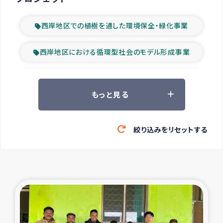
西岸地区での植樹を通した環境保全・緑化事業
西岸地区における循環型社会のモデル形成事業
ツアー参加者の声
もっと見る
山間部農村の水利改善事業
絞り込みをリセットする
緊急救援の時代
森林保全型農業の支援事業
東ティモール豪雨緊急支援
大雨による洪水被災者支援