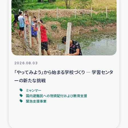
スリランカの南北女性をつなぐサリー・リサイクル・プロ
ジェクト
復興支援事業
民際教育事業
女性グループPIFWANITAによる食品加工事業
2026.08.03
ガザ人道支援
「やってみよう」から始まる学校づくり ― 学習センタ
ーの新たな挑戦
令和6年能登半島地震 緊急支援
ミャンマー
国内避難民への物資配付および教育支援
国内避難民への物資配付および教育支援
緊急支援事業
ミャンマー緊急支援