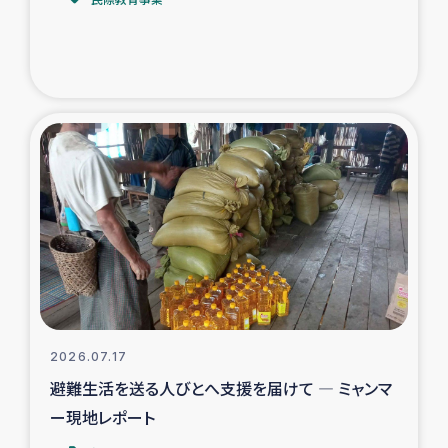
トルコ・シリア地震被災者支援
デニヤヤ小規模紅茶農家支援
コーヒー生産者支援
アイナロ県マウベシ郡でのコーヒー畑改善事業
ベイルート大規模爆発被災者支援
女性の生計向上支援
アグロフォレストリー（カカオ）事業
2026.07.17
避難生活を送る人びとへ支援を届けて ― ミャンマ
ー現地レポート