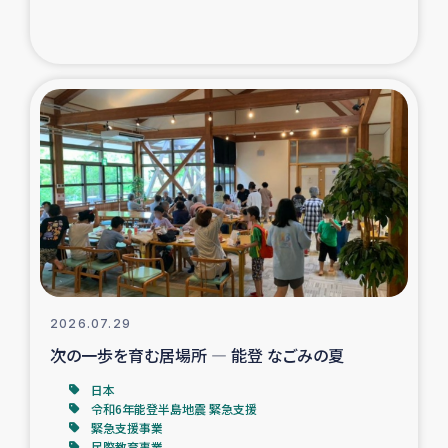
ガザ地区での公園の緑化を通じた支援事業
ガザ地区における被災住民への緊急支援
ガザ地区酪農を通した女性グループの生計支援
ふりかけ普及と食生活改善による栄養改善事業
フェアトレード事業
緊急支援事業
2026.07.29
女性の生計向上を通じた子どもの栄養改善事業
次の一歩を育む居場所 ― 能登 なごみの夏
民際教育
日本
令和6年能登半島地震 緊急支援
緊急支援事業
食べる
民際教育事業