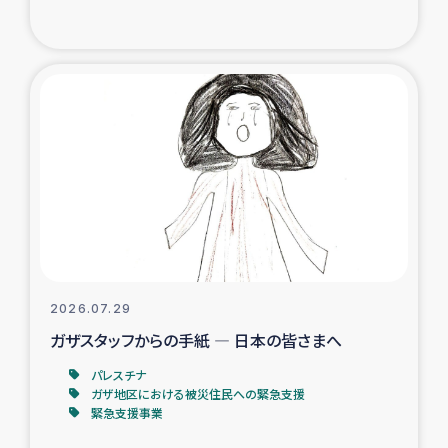
復興応援隊の活動
仮設住宅生活支援・農業復興支援
漁業復興支援
インターン・ボランティア日誌
経済自立支援事業
居場所づくり
2026.07.29
ガザスタッフからの手紙 ― 日本の皆さまへ
ガザ空爆被災者への食料支援と農家生産支援
パレスチナ
ガザ地区における被災住民への緊急支援
ガザ地区における羊の畜産支援
緊急支援事業