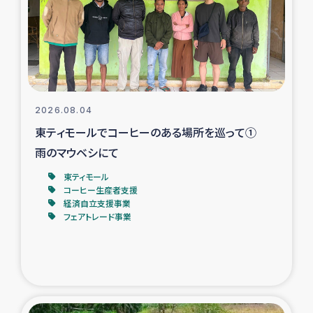
カカオ生産者支援事業
シリア国内避難民・帰還民の生活再建支援
トルコにおけるシリア難民支援事業
2026.08.04
インドネシア中部 スラウェシの地震・津波被災者支援
東ティモールでコーヒーのある場所を巡って①
雨のマウベシにて
スリランカ ムライティブ県帰還民の生活再建支援
東ティモール
コーヒー生産者支援
経済自立支援事業
スリランカ ジャフナ県干物事業
フェアトレード事業
スリランカ 緊急人道支援
スリランカ南部洪水被災者支援