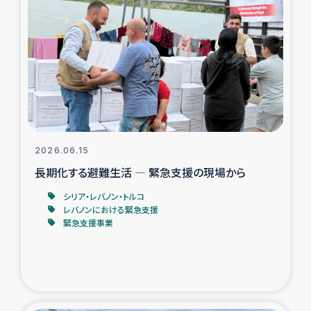
タイ国境ミャンマー移民子ども支援
漁民によるマングローブ植林活動
レバノンでのシリア難民への食糧・越冬支援
レバノンにおける緊急支援
2026.06.15
レバノンでのシリア難民への教育支援事業
長期化する避難生活 ― 緊急支援の現場から
レバノンでのシリア難民・レバノン人への農業支援
シリア・レバノン・トルコ
レバノンにおける緊急支援
緊急支援事業
海外ルーツの市民との共生
神原ゼミxパルシック
石巻市街地在宅被災者支援