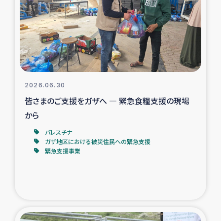
スリランカの南北女性をつなぐサリー・リサイクル・プロ
ジェクト
復興支援事業
民際教育事業
2026.06.30
女性グループPIFWANITAによる食品加工事業
皆さまのご支援をガザへ ― 緊急食糧支援の現場
から
ガザ人道支援
パレスチナ
ガザ地区における被災住民への緊急支援
令和6年能登半島地震 緊急支援
緊急支援事業
国内避難民への物資配付および教育支援
ミャンマー緊急支援