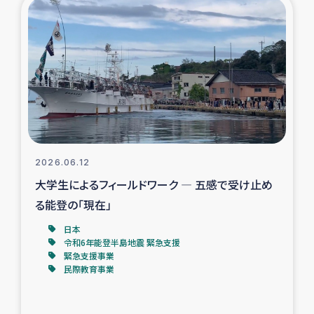
復興応援隊の活動
仮設住宅生活支援・農業復興支援
漁業復興支援
インターン・ボランティア日誌
2026.06.12
経済自立支援事業
大学生によるフィールドワーク ― 五感で受け止め
る能登の「現在」
居場所づくり
日本
令和6年能登半島地震 緊急支援
ガザ空爆被災者への食料支援と農家生産支援
緊急支援事業
民際教育事業
ガザ地区における羊の畜産支援