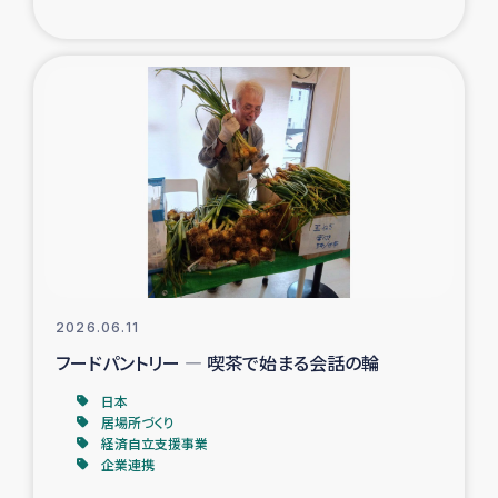
ガザ地区での公園の緑化を通じた支援事業
ガザ地区における被災住民への緊急支援
ガザ地区酪農を通した女性グループの生計支援
ふりかけ普及と食生活改善による栄養改善事業
フェアトレード事業
緊急支援事業
2026.06.11
フードパントリー ― 喫茶で始まる会話の輪
女性の生計向上を通じた子どもの栄養改善事業
日本
居場所づくり
民際教育
経済自立支援事業
企業連携
食べる