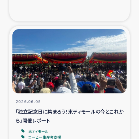
トルコ・シリア地震被災者支援
デニヤヤ小規模紅茶農家支援
コーヒー生産者支援
アイナロ県マウベシ郡でのコーヒー畑改善事業
ベイルート大規模爆発被災者支援
女性の生計向上支援
2026.06.05
「独立記念日に集まろう！東ティモールの今とこれか
アグロフォレストリー（カカオ）事業
ら」開催レポート
東ティモール
コーヒー生産者支援