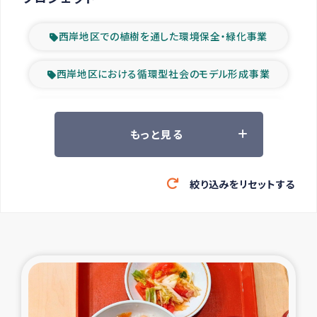
西岸地区での植樹を通した環境保全・緑化事業
西岸地区における循環型社会のモデル形成事業
ツアー参加者の声
もっと見る
山間部農村の水利改善事業
絞り込みをリセットする
緊急救援の時代
森林保全型農業の支援事業
東ティモール豪雨緊急支援
大雨による洪水被災者支援