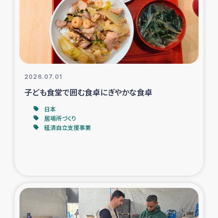
カカオ生産者支援事業
シリア国内避難民・帰還民の生活再建支援
トルコにおけるシリア難民支援事業
2026.07.01
インドネシア中部 スラウェシの地震・津波被災者支援
子ども食堂で囲む食卓にぎやかな食卓
日本
スリランカ ムライティブ県帰還民の生活再建支援
居場所づくり
経済自立支援事業
スリランカ ジャフナ県干物事業
スリランカ 緊急人道支援
スリランカ南部洪水被災者支援