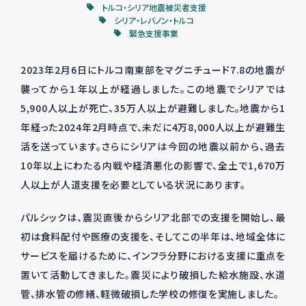
トルコ・シリア地震被災者支援
シリア・レバノン・トルコ
緊急支援事業
2023年
2
月
6
日にトルコ南東部をマグニチュード
7.8
の地震が
襲ってから１年以上が経過しました。この地震でシリアでは
5,900
人以上が死亡、
35
万人以上が避難しました。地震から
1
年経った
2024
年
2
月時点で、未だに
4
万
8,000
人以上が避難生
活を送っています。さらにシリアは今回の地震以前から、過去
10
年以上にわたる内戦や経済悪化の影響で、全土で
1,670
万
人以上が人道支援を必要としている状況にあります。
パルシックは、震災直後からシリア北部での支援を開始し、最
初は食料配付や医療の支援を、そしてこの半年は、地域全体に
サービスを届けるために、インフラ分野における支援に重点を
置いて活動してきました。震災により破損した給水施設、水道
管、排水管の修繕、軽微破損した学校の修復を実施しました。