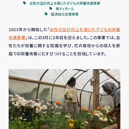
女性の生計向上を通じた子どもの栄養改善事業
東ティモール
経済自立支援事業
2023年から開始した「
女性の生計向上を通じた子どもの栄養
改善事業
」は、この
3
月に
2
年目を迎えました。この事業では、女
性たちが栄養に関する知識を学び、花卉栽培からの収入を家
庭での栄養改善にむすびつけることを目指しています。