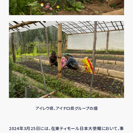
アイレウ県、アイナロ県グループの畑
2024年
3
月
25
日には、在東ティモール日本大使館において、事