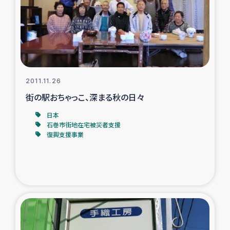
カカオ生産者支援事業
シリア国内避難民・帰還民の生活再建支援
トルコにおけるシリア難民支援事業
2011.11.26
インドネシア中部 スラウェシの地震・津波被災者支援
街の駅おちゃっこ、深まる秋の日々
日本
スリランカ ムライティブ県帰還民の生活再建支援
石巻市街地在宅被災者支援
復興支援事業
スリランカ ジャフナ県干物事業
スリランカ 緊急人道支援
スリランカ南部洪水被災者支援