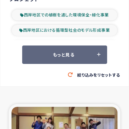
西岸地区での植樹を通した環境保全・緑化事業
西岸地区における循環型社会のモデル形成事業
ツアー参加者の声
もっと見る
山間部農村の水利改善事業
絞り込みをリセットする
緊急救援の時代
森林保全型農業の支援事業
東ティモール豪雨緊急支援
大雨による洪水被災者支援