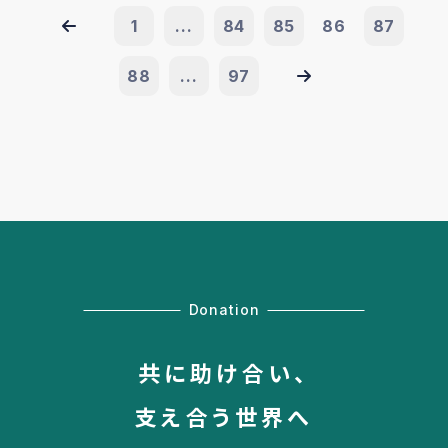
1
...
84
85
86
87
88
...
97
Donation
共に助け合い、
支え合う世界へ