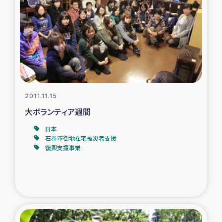
トルコ・シリア地震被災者支援
デニヤヤ小規模紅茶農家支援
コーヒー生産者支援
2011.11.15
アイナロ県マウベシ郡でのコーヒー畑改善事業
大ボランティア週間
ベイルート大規模爆発被災者支援
日本
石巻市街地在宅被災者支援
復興支援事業
女性の生計向上支援
アグロフォレストリー（カカオ）事業