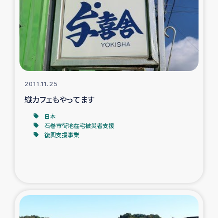
スリランカの南北女性をつなぐサリー・リサイクル・プロ
ジェクト
復興支援事業
民際教育事業
2011.11.25
女性グループPIFWANITAによる食品加工事業
織カフェもやってます
日本
ガザ人道支援
石巻市街地在宅被災者支援
復興支援事業
令和6年能登半島地震 緊急支援
国内避難民への物資配付および教育支援
ミャンマー緊急支援