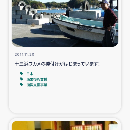
タイ国境ミャンマー移民子ども支援
漁民によるマングローブ植林活動
レバノンでのシリア難民への食糧・越冬支援
レバノンにおける緊急支援
2011.11.20
十三浜ワカメの種付けがはじまっています！
レバノンでのシリア難民への教育支援事業
日本
レバノンでのシリア難民・レバノン人への農業支援
漁業復興支援
復興支援事業
海外ルーツの市民との共生
神原ゼミxパルシック
石巻市街地在宅被災者支援