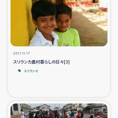
復興応援隊の活動
仮設住宅生活支援・農業復興支援
漁業復興支援
インターン・ボランティア日誌
2011.11.17
スリランカ農村暮らしの日々[3]
経済自立支援事業
スリランカ
居場所づくり
ガザ空爆被災者への食料支援と農家生産支援
ガザ地区における羊の畜産支援