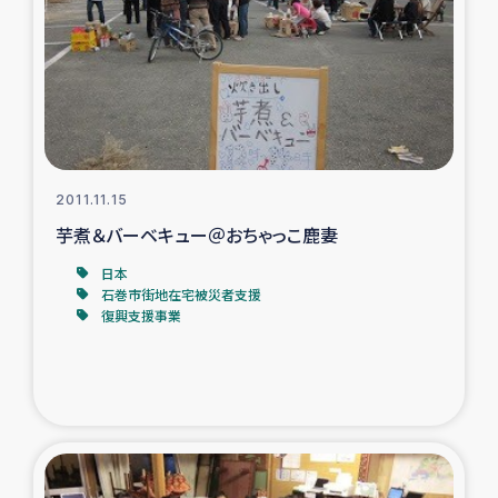
ガザ地区での公園の緑化を通じた支援事業
ガザ地区における被災住民への緊急支援
ガザ地区酪農を通した女性グループの生計支援
ふりかけ普及と食生活改善による栄養改善事業
2011.11.15
芋煮＆バーベキュー＠おちゃっこ鹿妻
フェアトレード事業
日本
石巻市街地在宅被災者支援
緊急支援事業
復興支援事業
女性の生計向上を通じた子どもの栄養改善事業
民際教育
食べる