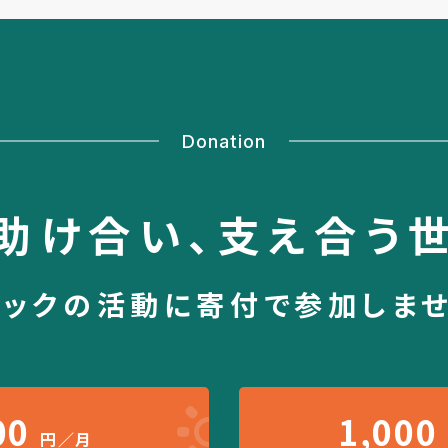
Donation
助け合い、
支え合う
シックの活動に
寄付で参加しま
00
1,000
円／月