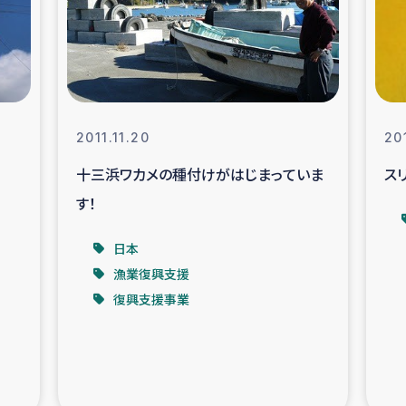
なぐサリー・リサイクル・プロジ
復興
クト
教育事業
女性グループPIFWA
2011.11.20
201
十三浜ワカメの種付けがはじまっていま
ス
人道支援
令和6年能登半
す！
資配付および教育支援
ミャンマ
日本
漁業復興支援
マー移民子ども支援
漁民によるマン
復興支援事業
難民への食糧・越冬支援
レバノンに
ア難民への教育支援事業
レバノンでのシリア難民