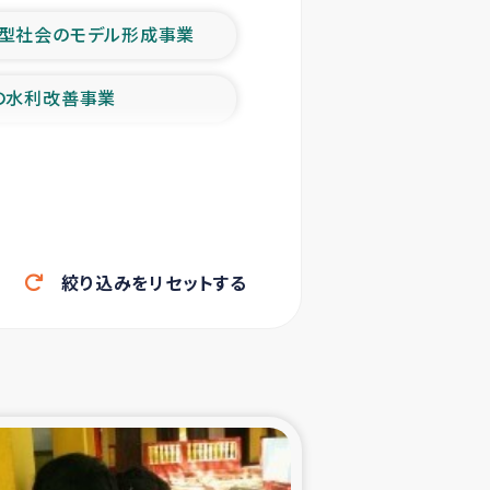
型社会のモデル形成事業
の水利改善事業
農業の支援事業
洪水被災者支援
絞り込みをリセットする
帰還民の生活再建支援
ェシの地震・津波被災者支援
ャフナ県干物事業
部洪水被災者支援