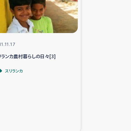
支援事業
NITAによる食品加工事業
1.11.17
リランカ農村暮らしの日々[3]
島地震 緊急支援
スリランカ
ー緊急支援
グローブ植林活動
おける緊急支援
・レバノン人への農業支援