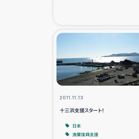
緊急
民
トルコ・シリ
コーヒ
ベイルート大
2011.11.13
アグロフォレス
十三浜支援スタート！
日本
漁業復興支援