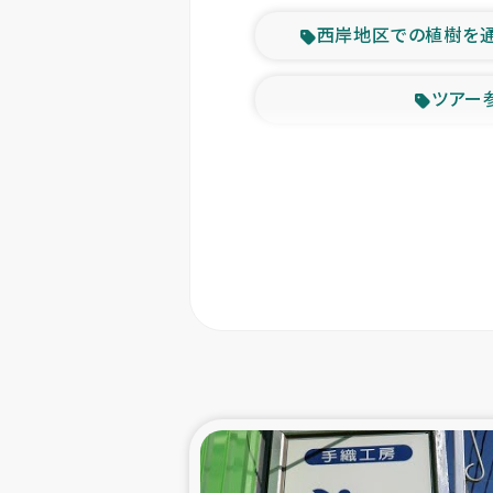
西岸地区での植樹を
ツアー
緊急
東ティモー
カカオ生
トルコにおける
スリランカ ムライテ
スリランカ