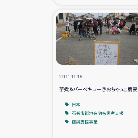
海外ルーツ
石巻市街地
仮設住宅生活
インターン・
2011.11.15
居場
芋煮＆バーベキュー＠おちゃっこ鹿妻
ガザ地区にお
日本
石巻市街地在宅被災者支援
ガザ地区における
復興支援事業
ふりかけ普及と食生