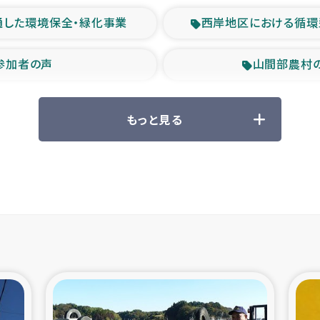
通した環境保全・緑化事業
西岸地区における循環
参加者の声
山間部農村
救援の時代
森林保全型
もっと見る
ル豪雨緊急支援
大雨による
産者支援事業
シリア国内避難民・
シリア難民支援事業
インドネシア中部 スラウ
ィブ県帰還民の生活再建支援
スリランカ ジ
 緊急人道支援
スリランカ南