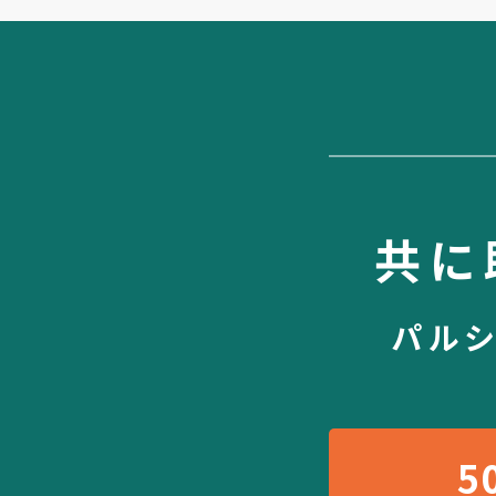
共に
パル
5