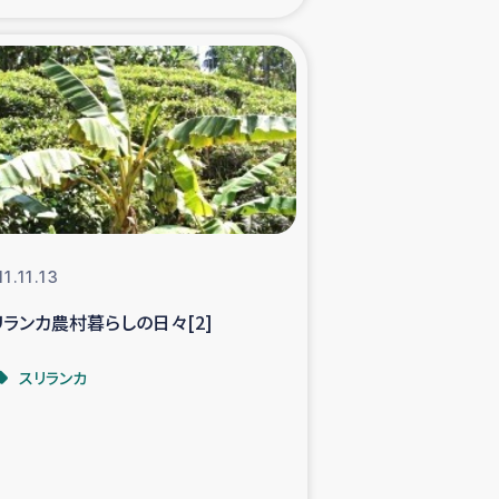
xパルシック
援隊の活動
復興支援
立支援事業
1.11.13
食料支援と農家生産支援
リランカ農村暮らしの日々[2]
緑化を通じた支援事業
スリランカ
女性グループの生計支援
レード事業