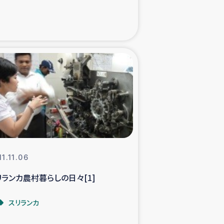
た子どもの栄養改善事業
べる
模紅茶農家支援
でのコーヒー畑改善事業
計向上支援
11.11.06
リランカ農村暮らしの日々[1]
スリランカ