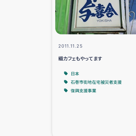
スリランカの南北女性をつ
ェ
民際
2011.11.25
織カフェもやってます
ガザ
日本
国内避難民への物
石巻市街地在宅被災者支援
復興支援事業
タイ国境ミャン
レバノンでのシリア
レバノンでのシリ