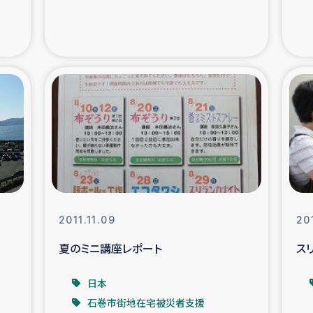
支援事業
女性の生計向上を通じ
際教育
食
ア地震被災者支援
デニヤヤ小規
ー生産者支援
アイナロ県マウベシ郡
規模爆発被災者支援
女性の生
2011.11.09
20
トリー（カカオ）事業
夏のミニ講座レポート
ス
日本
石巻市街地在宅被災者支援