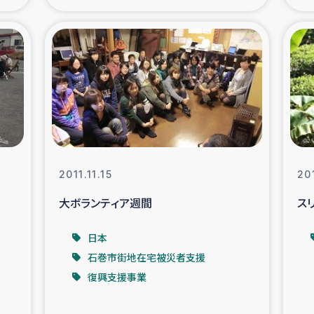
の市民との共生
神原ゼミ
在宅被災者支援
復興応
支援・農業復興支援
漁業
ボランティア日誌
経済自
2011.11.15
201
所づくり
ガザ空爆被災者への
大ボランティア週間
ス
ける羊の畜産支援
ガザ地区での公園の
日本
石巻市街地在宅被災者支援
被災住民への緊急支援
ガザ地区酪農を通した
復興支援事業
活改善による栄養改善事業
フェアト