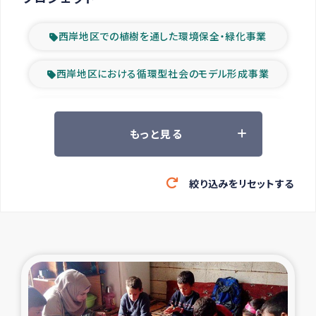
西岸地区での植樹を通した環境保全・緑化事業
西岸地区における循環型社会のモデル形成事業
ツアー参加者の声
もっと見る
山間部農村の水利改善事業
絞り込みをリセットする
緊急救援の時代
森林保全型農業の支援事業
東ティモール豪雨緊急支援
大雨による洪水被災者支援