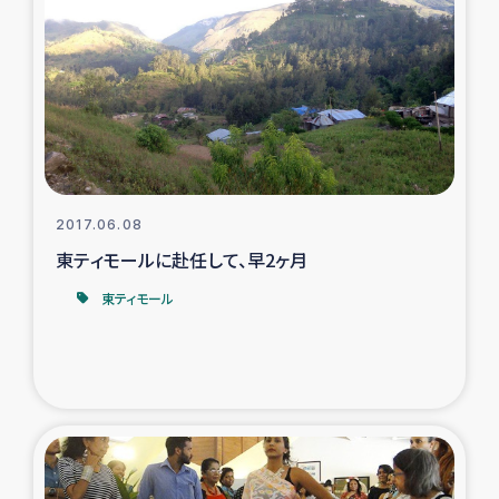
スリランカの南北女性をつなぐサリー・リサイクル・プロ
ジェクト
復興支援事業
民際教育事業
女性グループPIFWANITAによる食品加工事業
2017.06.08
東ティモールに赴任して、早2ヶ月
ガザ人道支援
東ティモール
令和6年能登半島地震 緊急支援
国内避難民への物資配付および教育支援
ミャンマー緊急支援