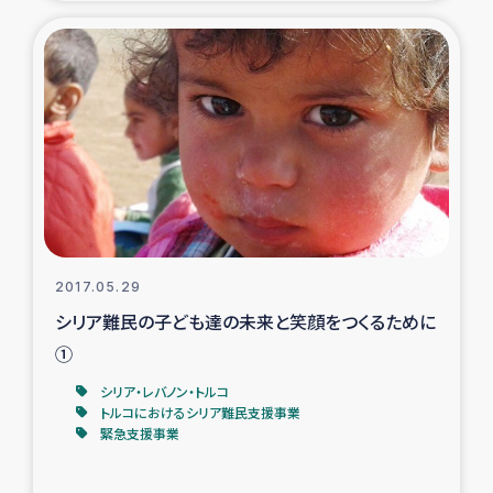
復興応援隊の活動
仮設住宅生活支援・農業復興支援
漁業復興支援
インターン・ボランティア日誌
経済自立支援事業
2017.05.29
シリア難民の子ども達の未来と笑顔をつくるために
居場所づくり
①
ガザ空爆被災者への食料支援と農家生産支援
シリア・レバノン・トルコ
トルコにおけるシリア難民支援事業
緊急支援事業
ガザ地区における羊の畜産支援