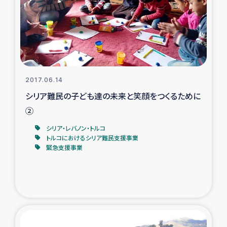
カカオ生産者支援事業
シリア国内避難民・帰還民の生活再建支援
トルコにおけるシリア難民支援事業
2017.06.14
インドネシア中部 スラウェシの地震・津波被災者支援
シリア難民の子ども達の未来と笑顔をつくるために
②
スリランカ ムライティブ県帰還民の生活再建支援
シリア・レバノン・トルコ
トルコにおけるシリア難民支援事業
緊急支援事業
スリランカ ジャフナ県干物事業
スリランカ 緊急人道支援
スリランカ南部洪水被災者支援