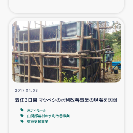
ガザ地区での公園の緑化を通じた支援事業
ガザ地区における被災住民への緊急支援
ガザ地区酪農を通した女性グループの生計支援
ふりかけ普及と食生活改善による栄養改善事業
フェアトレード事業
緊急支援事業
2017.04.03
女性の生計向上を通じた子どもの栄養改善事業
着任３日目 マウベシの水利改善事業の現場を訪問
東ティモール
民際教育
山間部農村の水利改善事業
復興支援事業
食べる