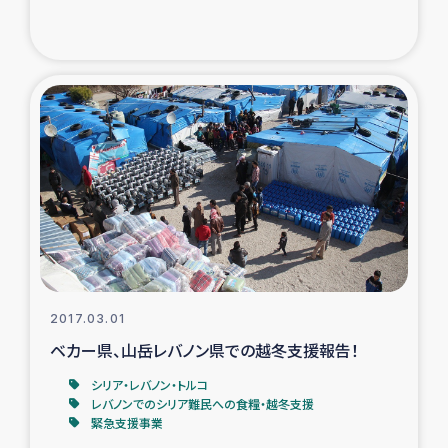
トルコ・シリア地震被災者支援
デニヤヤ小規模紅茶農家支援
コーヒー生産者支援
アイナロ県マウベシ郡でのコーヒー畑改善事業
ベイルート大規模爆発被災者支援
女性の生計向上支援
2017.03.01
ベカー県、山岳レバノン県での越冬支援報告！
アグロフォレストリー（カカオ）事業
シリア・レバノン・トルコ
レバノンでのシリア難民への食糧・越冬支援
緊急支援事業