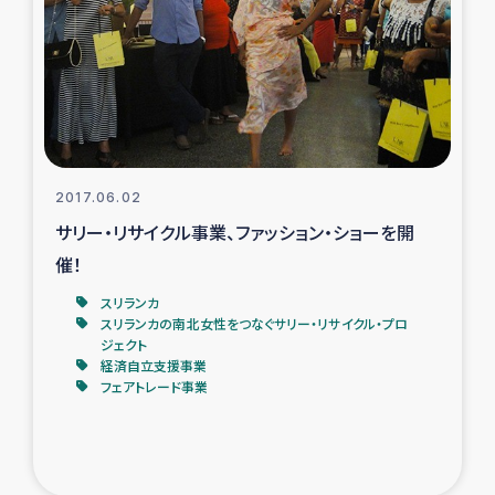
タイ国境ミャンマー移民子ども支援
漁民によるマングローブ植林活動
レバノンでのシリア難民への食糧・越冬支援
レバノンにおける緊急支援
2017.06.02
サリー・リサイクル事業、ファッション・ショーを開
レバノンでのシリア難民への教育支援事業
催！
レバノンでのシリア難民・レバノン人への農業支援
スリランカ
スリランカの南北女性をつなぐサリー・リサイクル・プロ
ジェクト
海外ルーツの市民との共生
経済自立支援事業
フェアトレード事業
神原ゼミxパルシック
石巻市街地在宅被災者支援