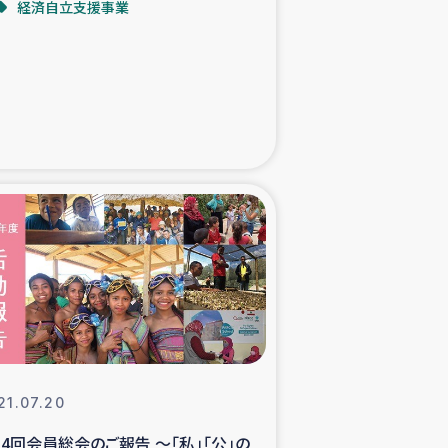
経済自立支援事業
た子どもの栄養改善事業
べる
模紅茶農家支援
でのコーヒー畑改善事業
計向上支援
21.07.20
14回会員総会のご報告 ～「私」「公」の