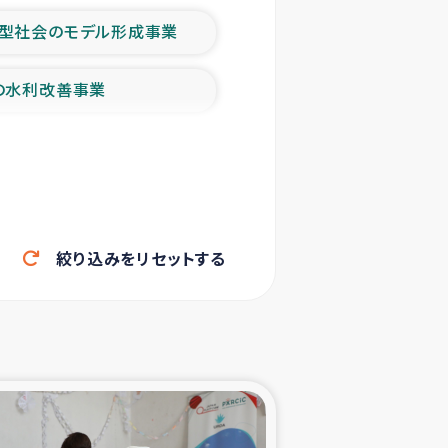
型社会のモデル形成事業
の水利改善事業
農業の支援事業
洪水被災者支援
絞り込みをリセットする
帰還民の生活再建支援
ェシの地震・津波被災者支援
ャフナ県干物事業
部洪水被災者支援