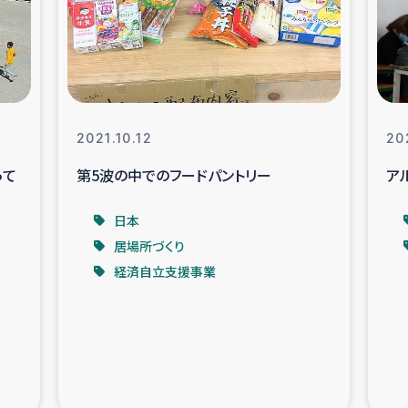
なぐサリー・リサイクル・プロジ
復興
クト
教育事業
女性グループPIFWA
2021.10.12
20
って
第5波の中でのフードパントリー
ア
人道支援
令和6年能登半
日本
資配付および教育支援
ミャンマ
居場所づくり
経済自立支援事業
マー移民子ども支援
漁民によるマン
難民への食糧・越冬支援
レバノンに
ア難民への教育支援事業
レバノンでのシリア難民