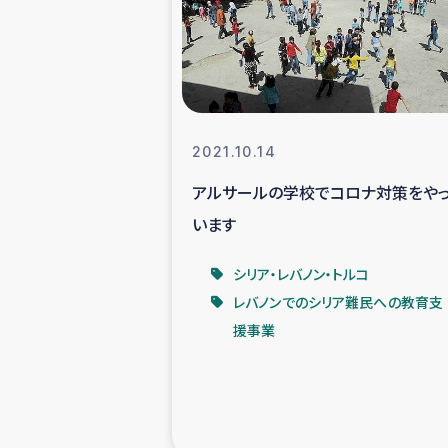
スリランカの南北女性をつ
ェ
民際
2021.10.14
アルサールの学校でコロナ対策をや
ガザ
います
国内避難民への物
シリア・レバノン・トルコ
レバノンでのシリア難民への教育支
タイ国境ミャン
援事業
レバノンでのシリア
レバノンでのシリ