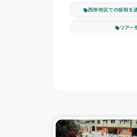
西岸地区での植樹を
ツアー
緊急
東ティモー
カカオ生
トルコにおける
スリランカ ムライテ
スリランカ