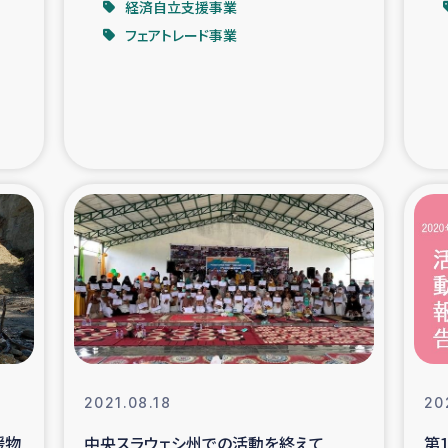
経済自立支援事業
フェアトレード事業
支援事業
女性の生計向上を通じ
際教育
食
ア地震被災者支援
デニヤヤ小規
ー生産者支援
アイナロ県マウベシ郡
規模爆発被災者支援
女性の生
トリー（カカオ）事業
2021.08.18
20
援物
中央スラウェシ州での活動を終えて
第