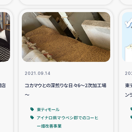
の市民との共生
神原ゼミ
在宅被災者支援
復興応
支援・農業復興支援
漁業
ボランティア日誌
経済自
2021.09.14
20
所づくり
ガザ空爆被災者への
開店
コカマウとの深煎りな日々6～2次加工場
東
～
ン
ける羊の畜産支援
ガザ地区での公園の
東ティモール
被災住民への緊急支援
ガザ地区酪農を通した
アイナロ県マウベシ郡でのコーヒ
ー畑改善事業
活改善による栄養改善事業
フェアト