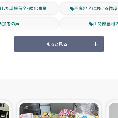
通した環境保全・緑化事業
西岸地区における循環
参加者の声
山間部農村
救援の時代
森林保全型
もっと見る
ル豪雨緊急支援
大雨による
産者支援事業
シリア国内避難民・
シリア難民支援事業
インドネシア中部 スラウ
ィブ県帰還民の生活再建支援
スリランカ ジ
 緊急人道支援
スリランカ南