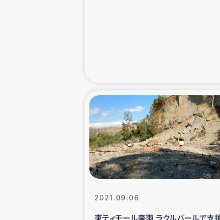
緊急
民
トルコ・シリ
コーヒ
ベイルート大
アグロフォレス
2021.09.06
東ティモール豪雨 ラクルバールで支