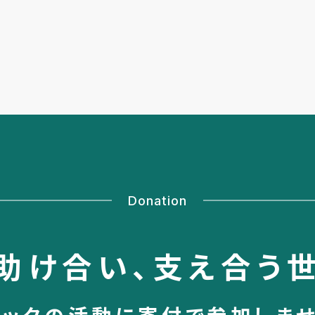
Donation
助け合い、
支え合う
シックの活動に
寄付で参加しま