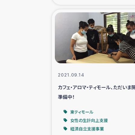
海外ルーツ
石巻市街地
仮設住宅生活
インターン・
2021.09.14
居場
カフェ・アロマ・ティモール、ただいま
準備中！
ガザ地区にお
東ティモール
ガザ地区における
女性の生計向上支援
経済自立支援事業
ふりかけ普及と食生