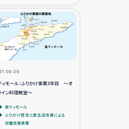
xパルシック
援隊の活動
復興支援
立支援事業
21.09.09
食料支援と農家生産支援
ティモール：ふりかけ事業3年目 ～オ
ライン料理教室～
緑化を通じた支援事業
東ティモール
女性グループの生計支援
ふりかけ普及と食生活改善による
栄養改善事業
レード事業