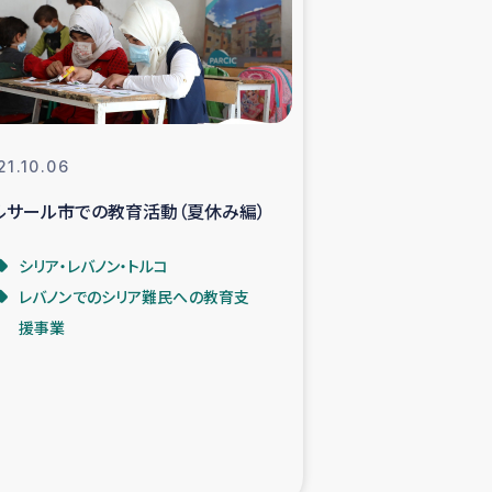
支援事業
NITAによる食品加工事業
21.10.06
ルサール市での教育活動（夏休み編）
島地震 緊急支援
シリア・レバノン・トルコ
ー緊急支援
レバノンでのシリア難民への教育支
援事業
グローブ植林活動
おける緊急支援
・レバノン人への農業支援