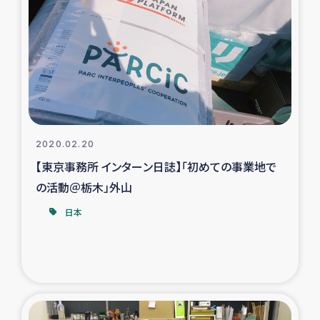
スリランカの南北女性をつなぐサリー・リサイクル・プロ
ジェクト
復興支援事業
民際教育事業
女性グループPIFWANITAによる食品加工事業
2020.02.20
【東京事務所 インターン日誌】「初めての事業地で
ガザ人道支援
の活動＠栃木」外山
令和6年能登半島地震 緊急支援
日本
国内避難民への物資配付および教育支援
ミャンマー緊急支援