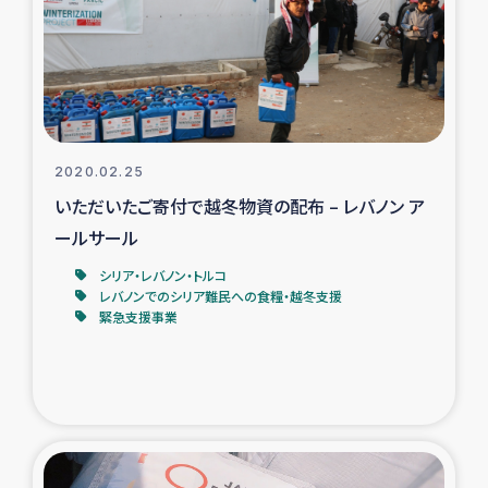
カカオ生産者支援事業
シリア国内避難民・帰還民の生活再建支援
トルコにおけるシリア難民支援事業
2020.02.25
インドネシア中部 スラウェシの地震・津波被災者支援
いただいたご寄付で越冬物資の配布 – レバノン ア
ールサール
スリランカ ムライティブ県帰還民の生活再建支援
シリア・レバノン・トルコ
レバノンでのシリア難民への食糧・越冬支援
緊急支援事業
スリランカ ジャフナ県干物事業
スリランカ 緊急人道支援
スリランカ南部洪水被災者支援