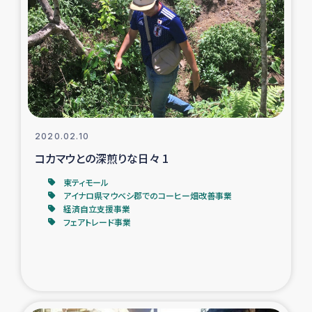
トルコ・シリア地震被災者支援
デニヤヤ小規模紅茶農家支援
コーヒー生産者支援
2020.02.10
アイナロ県マウベシ郡でのコーヒー畑改善事業
コカマウとの深煎りな日々 1
ベイルート大規模爆発被災者支援
東ティモール
アイナロ県マウベシ郡でのコーヒー畑改善事業
経済自立支援事業
女性の生計向上支援
フェアトレード事業
アグロフォレストリー（カカオ）事業