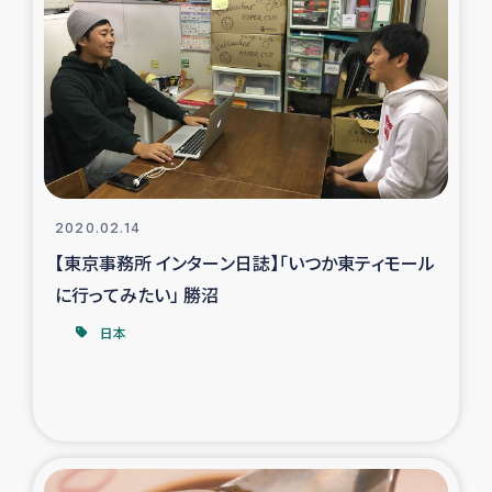
タイ国境ミャンマー移民子ども支援
漁民によるマングローブ植林活動
レバノンでのシリア難民への食糧・越冬支援
レバノンにおける緊急支援
2020.02.14
レバノンでのシリア難民への教育支援事業
【東京事務所 インターン日誌】「いつか東ティモール
に行ってみたい」 勝沼
レバノンでのシリア難民・レバノン人への農業支援
日本
海外ルーツの市民との共生
神原ゼミxパルシック
石巻市街地在宅被災者支援