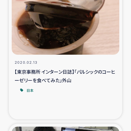
復興応援隊の活動
仮設住宅生活支援・農業復興支援
漁業復興支援
インターン・ボランティア日誌
2020.02.13
【東京事務所 インターン日誌】「パルシックのコーヒ
経済自立支援事業
ーゼリーを食べてみた」外山
居場所づくり
日本
ガザ空爆被災者への食料支援と農家生産支援
ガザ地区における羊の畜産支援