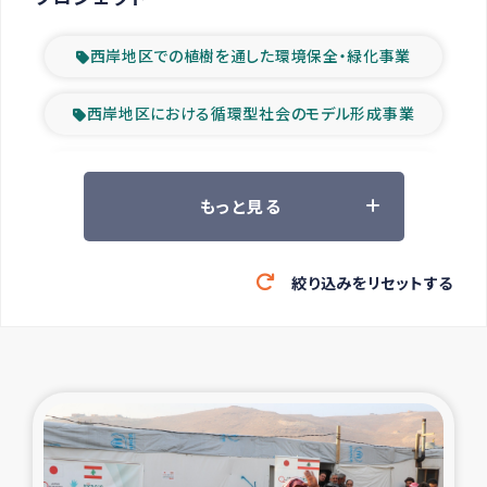
西岸地区での植樹を通した環境保全・緑化事業
西岸地区における循環型社会のモデル形成事業
ツアー参加者の声
もっと見る
山間部農村の水利改善事業
絞り込みをリセットする
緊急救援の時代
森林保全型農業の支援事業
東ティモール豪雨緊急支援
大雨による洪水被災者支援