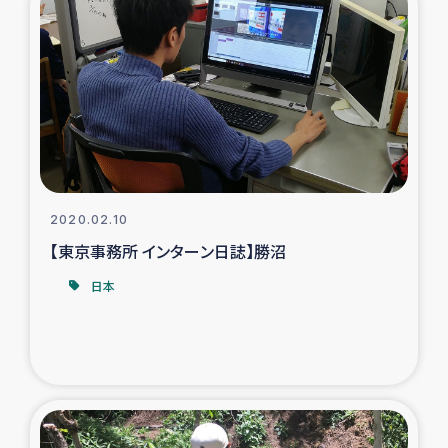
ガザ地区での公園の緑化を通じた支援事業
ガザ地区における被災住民への緊急支援
ガザ地区酪農を通した女性グループの生計支援
ふりかけ普及と食生活改善による栄養改善事業
2020.02.10
フェアトレード事業
【東京事務所 インターン日誌】勝沼
緊急支援事業
日本
女性の生計向上を通じた子どもの栄養改善事業
民際教育
食べる