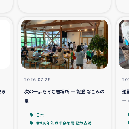
の市民との共生
神原ゼミ
在宅被災者支援
復興応
支援・農業復興支援
漁業
ボランティア日誌
経済自
所づくり
ガザ空爆被災者への
2026.07.29
20
さま
次の一歩を育む居場所 ― 能登 なごみの
避
ける羊の畜産支援
ガザ地区での公園の
夏
―
被災住民への緊急支援
ガザ地区酪農を通した
日本
令和6年能登半島地震 緊急支援
活改善による栄養改善事業
フェアト