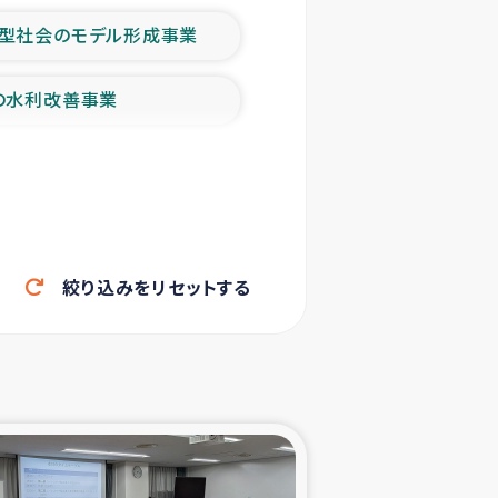
型社会のモデル形成事業
の水利改善事業
農業の支援事業
洪水被災者支援
絞り込みをリセットする
帰還民の生活再建支援
ェシの地震・津波被災者支援
ャフナ県干物事業
部洪水被災者支援