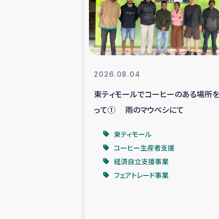
スリランカの南北女性をつ
ェ
民際
2026.08.04
東ティモールでコーヒーのある場所
ガザ
って① 雨のマウベシにて
国内避難民への物
東ティモール
コーヒー生産者支援
タイ国境ミャン
経済自立支援事業
フェアトレード事業
レバノンでのシリア
レバノンでのシリ