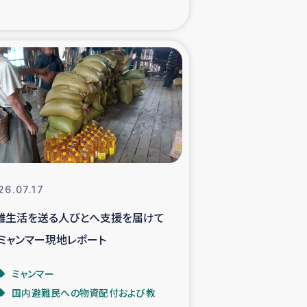
xパルシック
援隊の活動
復興支援
立支援事業
食料支援と農家生産支援
26.07.17
難生活を送る人びとへ支援を届けて
緑化を通じた支援事業
 ミャンマー現地レポート
女性グループの生計支援
ミャンマー
国内避難民への物資配付および教
レード事業