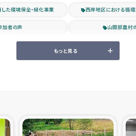
通した環境保全・緑化事業
西岸地区における循環
参加者の声
山間部農村
救援の時代
森林保全型
もっと見る
ル豪雨緊急支援
大雨による
産者支援事業
シリア国内避難民・
シリア難民支援事業
インドネシア中部 スラウ
ィブ県帰還民の生活再建支援
スリランカ ジ
 緊急人道支援
スリランカ南