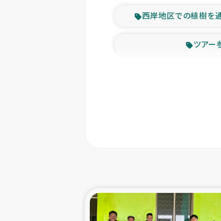
西岸地区での植樹を
ツアー
緊急
東ティモー
カカオ生
トルコにおける
スリランカ ムライテ
スリランカ