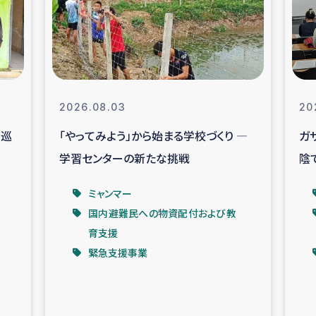
なぐサリー・リサイクル・プロジ
復興
クト
教育事業
女性グループPIFWA
2026.08.03
20
を巡
「やってみよう」から始まる学校づくり ―
ガ
人道支援
令和6年能登半
学習センターの新たな挑戦
陰
資配付および教育支援
ミャンマ
ベ
ミャンマー
国内避難民への物資配付および教
マー移民子ども支援
漁民によるマン
育支援
緊急支援事業
難民への食糧・越冬支援
レバノンに
ア難民への教育支援事業
レバノンでのシリア難民