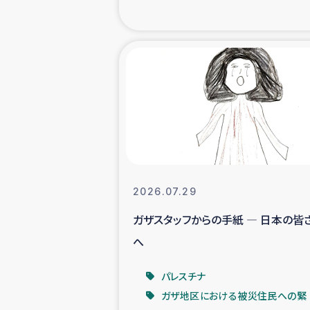
海外ルーツ
石巻市街地
仮設住宅生活
インターン・
居場
2026.07.29
ガザスタッフからの手紙 ― 日本の皆
ガザ地区にお
へ
ガザ地区における
パレスチナ
ガザ地区における被災住民への緊
ふりかけ普及と食生