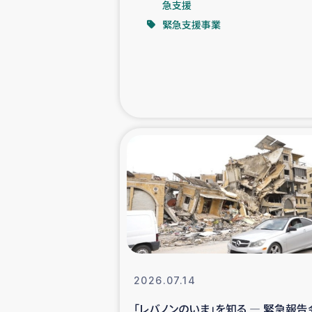
急支援
緊急支援事業
緊急
民
トルコ・シリ
コーヒ
ベイルート大
アグロフォレス
2026.07.14
「レバノンのいま」を知る ― 緊急報告