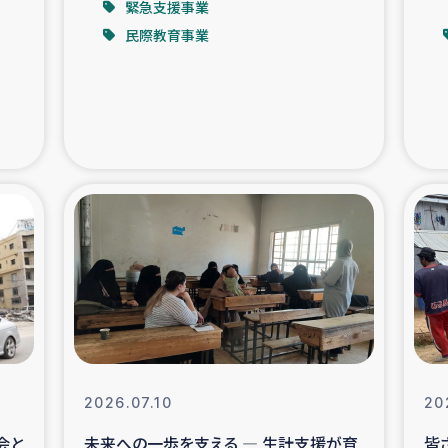
緊急支援事業
民際教育事業
支援事業
女性の生計向上を通じ
際教育
食
ア地震被災者支援
デニヤヤ小規
ー生産者支援
アイナロ県マウベシ郡
規模爆発被災者支援
女性の生
トリー（カカオ）事業
2026.07.10
20
会と
未来への一歩を支える ― 生計支援が育
皆