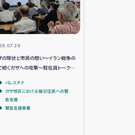
支援事業
NITAによる食品加工事業
26.07.29
ザの現状と市民の想い～イラン戦争の
島地震 緊急支援
で続くガザへの攻撃～駐在員トークイ
ー緊急支援
ントより
パレスチナ
ガザ地区における被災住民への緊
グローブ植林活動
急支援
緊急支援事業
おける緊急支援
・レバノン人への農業支援