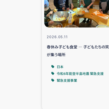
スリランカの南北女性をつ
ェ
民際
2026.05.11
春休み子ども食堂 ― 子どもたちの
ガザ
が集う場所
国内避難民への物
日本
令和6年能登半島地震 緊急支援
タイ国境ミャン
緊急支援事業
レバノンでのシリア
レバノンでのシリ