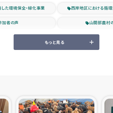
通した環境保全・緑化事業
西岸地区における循環
参加者の声
山間部農村
救援の時代
森林保全型
もっと見る
ル豪雨緊急支援
大雨による
産者支援事業
シリア国内避難民・
シリア難民支援事業
インドネシア中部 スラウ
ィブ県帰還民の生活再建支援
スリランカ ジ
 緊急人道支援
スリランカ南