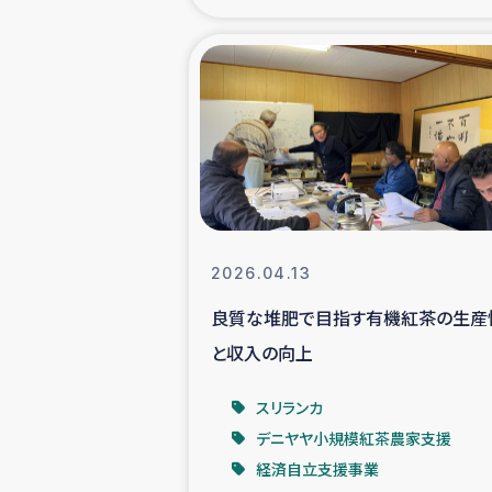
海外ルーツ
石巻市街地
仮設住宅生活
インターン・
2026.04.13
居場
良質な堆肥で目指す有機紅茶の生産
と収入の向上
ガザ地区にお
スリランカ
ガザ地区における
デニヤヤ小規模紅茶農家支援
経済自立支援事業
ふりかけ普及と食生