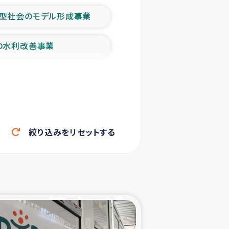
型社会のモデル形成事業
の水利改善事業
農業の支援事業
洪水被災者支援
絞り込みをリセットする
帰還民の生活再建支援
ェシの地震・津波被災者支援
ャフナ県干物事業
部洪水被災者支援