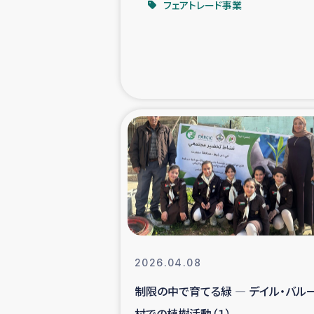
フェアトレード事業
緊急
民
トルコ・シリ
コーヒ
ベイルート大
アグロフォレス
2026.04.08
制限の中で育てる緑 ― デイル・バル
村での植樹活動（１）