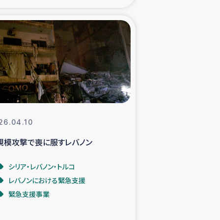
xパルシック
援隊の活動
復興支援
立支援事業
26.04.10
食料支援と農家生産支援
規模攻撃で喪に服すレバノン
緑化を通じた支援事業
シリア・レバノン・トルコ
レバノンにおける緊急支援
女性グループの生計支援
緊急支援事業
レード事業