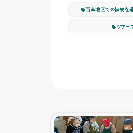
西岸地区での植樹を
ツアー
緊急
東ティモー
カカオ生
トルコにおける
スリランカ ムライテ
スリランカ