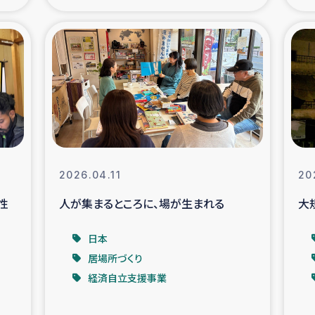
の市民との共生
神原ゼミ
在宅被災者支援
復興応
支援・農業復興支援
漁業
ボランティア日誌
経済自
2026.04.11
20
所づくり
ガザ空爆被災者への
性
人が集まるところに、場が生まれる
大
ける羊の畜産支援
ガザ地区での公園の
日本
居場所づくり
被災住民への緊急支援
ガザ地区酪農を通した
経済自立支援事業
活改善による栄養改善事業
フェアト