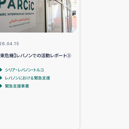
支援事業
NITAによる食品加工事業
26.04.15
中東危機】レバノンでの活動レポート③
島地震 緊急支援
シリア・レバノン・トルコ
ー緊急支援
レバノンにおける緊急支援
緊急支援事業
グローブ植林活動
おける緊急支援
・レバノン人への農業支援