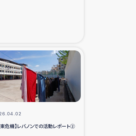
た子どもの栄養改善事業
べる
模紅茶農家支援
でのコーヒー畑改善事業
計向上支援
26.04.02
中東危機】レバノンでの活動レポート②