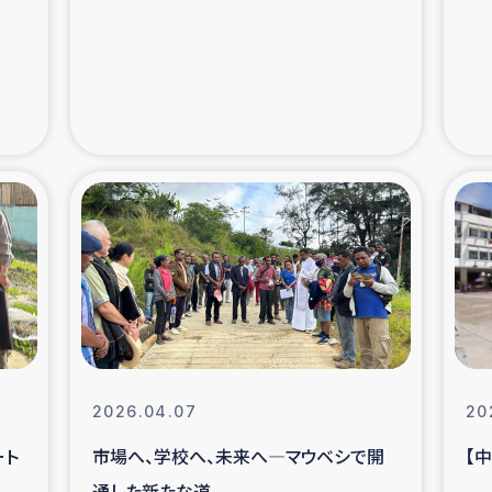
支援事業
女性の生計向上を通じ
際教育
食
ア地震被災者支援
デニヤヤ小規
ー生産者支援
アイナロ県マウベシ郡
規模爆発被災者支援
女性の生
トリー（カカオ）事業
2026.04.07
20
ート
市場へ、学校へ、未来へ―マウベシで開
【
通した新たな道