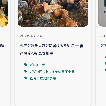
なぐサリー・リサイクル・プロジ
復興
クト
教育事業
女性グループPIFWA
2026.04.30
20
笑顔
鶏肉と卵を人びとに届けるために ― 畜
【
人道支援
令和6年能登半
産農家の新たな挑戦
資配付および教育支援
ミャンマ
パレスチナ
ガザ地区における羊の畜産支援
マー移民子ども支援
漁民によるマン
経済自立支援事業
難民への食糧・越冬支援
レバノンに
ア難民への教育支援事業
レバノンでのシリア難民