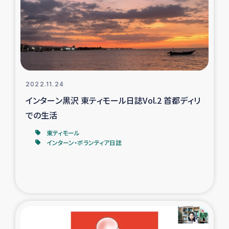
復興応援隊の活動
仮設住宅生活支援・農業復興支援
漁業復興支援
2022.11.24
インターン黒沢 東ティモール日誌Vol.2 首都ディリ
インターン・ボランティア日誌
での生活
経済自立支援事業
東ティモール
インターン・ボランティア日誌
居場所づくり
ガザ空爆被災者への食料支援と農家生産支援
ガザ地区における羊の畜産支援