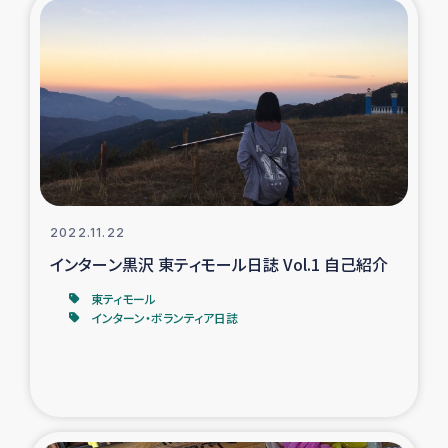
トルコ・シリア地震被災者支援
デニヤヤ小規模紅茶農家支援
コーヒー生産者支援
アイナロ県マウベシ郡でのコーヒー畑改善事業
2022.11.22
ベイルート大規模爆発被災者支援
インターン黒沢 東ティモール日誌 Vol.1 自己紹介
東ティモール
女性の生計向上支援
インターン・ボランティア日誌
アグロフォレストリー（カカオ）事業