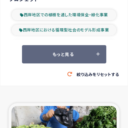
西岸地区での植樹を通した環境保全・緑化事業
西岸地区における循環型社会のモデル形成事業
ツアー参加者の声
もっと見る
山間部農村の水利改善事業
絞り込みをリセットする
緊急救援の時代
森林保全型農業の支援事業
東ティモール豪雨緊急支援
大雨による洪水被災者支援