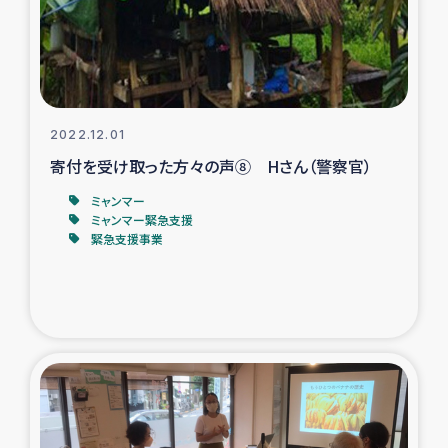
スリランカの南北女性をつなぐサリー・リサイクル・プロ
ジェクト
復興支援事業
2022.12.01
民際教育事業
寄付を受け取った方々の声⑧ Hさん（警察官）
女性グループPIFWANITAによる食品加工事業
ミャンマー
ミャンマー緊急支援
緊急支援事業
ガザ人道支援
令和6年能登半島地震 緊急支援
国内避難民への物資配付および教育支援
ミャンマー緊急支援