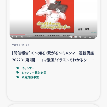
ガザ地区での公園の緑化を通じた支援事業
ガザ地区における被災住民への緊急支援
ガザ地区酪農を通した女性グループの生計支援
ふりかけ普及と食生活改善による栄養改善事業
2022.11.22
[開催報告]＜～知る・繋がる～ミャンマー連続講座
フェアトレード事業
2022＞ 第2回 一コマ漫画/イラストでわかるクーデ
ター後のミャンマー
緊急支援事業
ミャンマー
ミャンマー緊急支援
緊急支援事業
女性の生計向上を通じた子どもの栄養改善事業
民際教育
食べる