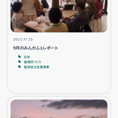
タイ国境ミャンマー移民子ども支援
漁民によるマングローブ植林活動
レバノンでのシリア難民への食糧・越冬支援
2022.11.25
レバノンにおける緊急支援
9月のみんかふぇレポート
日本
レバノンでのシリア難民への教育支援事業
居場所づくり
経済自立支援事業
レバノンでのシリア難民・レバノン人への農業支援
海外ルーツの市民との共生
神原ゼミxパルシック
石巻市街地在宅被災者支援