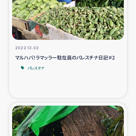
カカオ生産者支援事業
シリア国内避難民・帰還民の生活再建支援
トルコにおけるシリア難民支援事業
2022.12.02
インドネシア中部 スラウェシの地震・津波被災者支援
マルハバ！ラマッラー駐在員のパレスチナ日記＃2
パレスチナ
スリランカ ムライティブ県帰還民の生活再建支援
スリランカ ジャフナ県干物事業
スリランカ 緊急人道支援
スリランカ南部洪水被災者支援