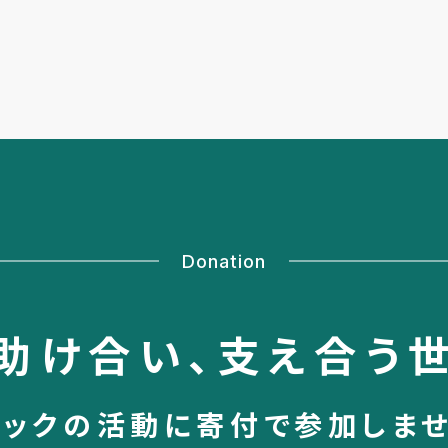
Donation
助け合い、
支え合う
シックの活動に
寄付で参加しま