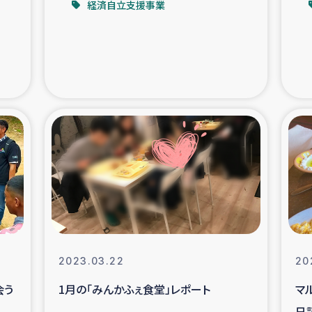
経済自立支援事業
支援事業
女性の生計向上を通じ
際教育
食
ア地震被災者支援
デニヤヤ小規
ー生産者支援
アイナロ県マウベシ郡
規模爆発被災者支援
女性の生
トリー（カカオ）事業
2023.03.22
20
会う
1月の「みんかふぇ食堂」レポート
マ
日