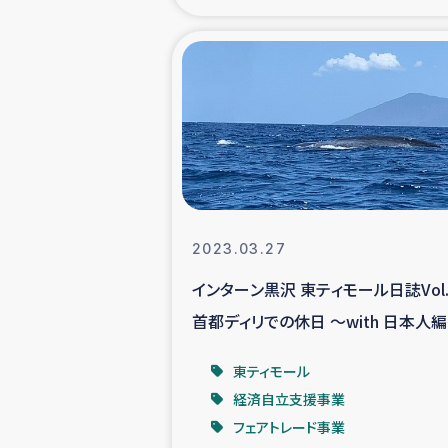
海外ルーツ
石巻市街地
仮設住宅生活
インターン・
2023.03.27
居場
インターン黒沢 東ティモール日誌Vol.
首都ディリでの休日 ～with 日本人
ガザ地区にお
東ティモール
ガザ地区における
経済自立支援事業
フェアトレード事業
ふりかけ普及と食生