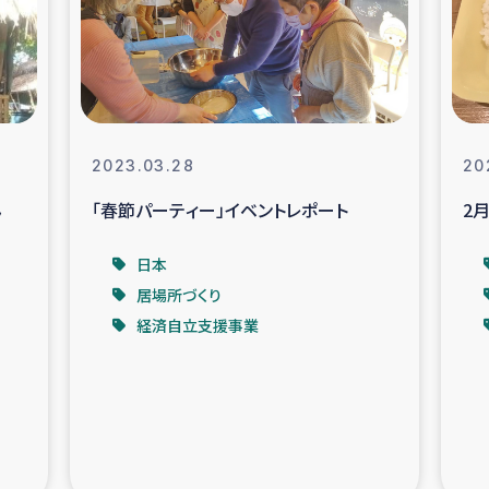
なぐサリー・リサイクル・プロジ
復興
クト
教育事業
女性グループPIFWA
2023.03.28
20
ん
「春節パーティー」イベントレポート
2
人道支援
令和6年能登半
日本
資配付および教育支援
ミャンマ
居場所づくり
経済自立支援事業
マー移民子ども支援
漁民によるマン
難民への食糧・越冬支援
レバノンに
ア難民への教育支援事業
レバノンでのシリア難民