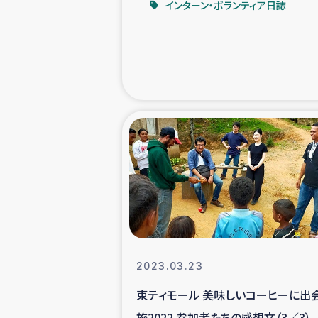
インターン・ボランティア日誌
緊急
民
トルコ・シリ
コーヒ
ベイルート大
アグロフォレス
2023.03.23
東ティモール 美味しいコーヒーに出
旅2022 参加者たちの感想文（3／3）