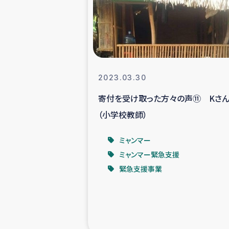
スリランカの南北女性をつ
ェ
民際
2023.03.30
寄付を受け取った方々の声⑪ Kさ
ガザ
（小学校教師）
国内避難民への物
ミャンマー
ミャンマー緊急支援
タイ国境ミャン
緊急支援事業
レバノンでのシリア
レバノンでのシリ