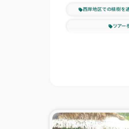
西岸地区での植樹を
ツアー
緊急
東ティモー
カカオ生
トルコにおける
スリランカ ムライテ
スリランカ