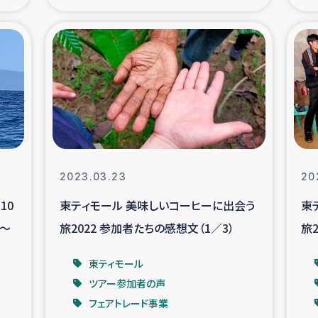
の市民との共生
神原ゼミ
在宅被災者支援
復興応
支援・農業復興支援
漁業
ボランティア日誌
経済自
2023.03.23
20
所づくり
ガザ空爆被災者への
10
東ティモール 美味しいコーヒーに出会う
東
編～
旅2022 参加者たちの感想文（1／3）
旅
ける羊の畜産支援
ガザ地区での公園の
東ティモール
被災住民への緊急支援
ガザ地区酪農を通した
ツアー参加者の声
フェアトレード事業
活改善による栄養改善事業
フェアト