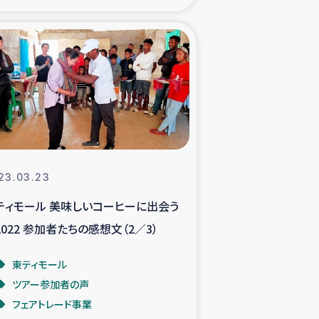
xパルシック
援隊の活動
復興支援
立支援事業
23.03.23
食料支援と農家生産支援
ティモール 美味しいコーヒーに出会う
2022 参加者たちの感想文（2／3）
緑化を通じた支援事業
東ティモール
女性グループの生計支援
ツアー参加者の声
フェアトレード事業
レード事業