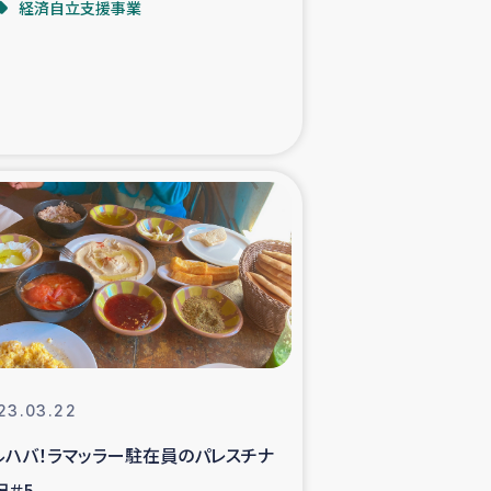
経済自立支援事業
た子どもの栄養改善事業
べる
模紅茶農家支援
でのコーヒー畑改善事業
計向上支援
23.03.22
ルハバ！ラマッラー駐在員のパレスチナ
記＃5