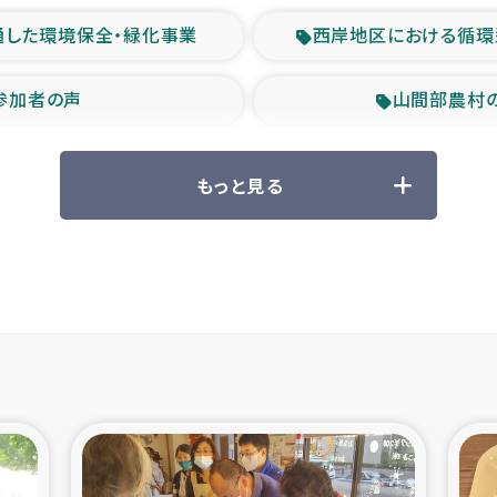
通した環境保全・緑化事業
西岸地区における循環
参加者の声
山間部農村
救援の時代
森林保全型
もっと見る
ル豪雨緊急支援
大雨による
産者支援事業
シリア国内避難民・
シリア難民支援事業
インドネシア中部 スラウ
ィブ県帰還民の生活再建支援
スリランカ ジ
 緊急人道支援
スリランカ南