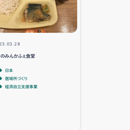
支援事業
NITAによる食品加工事業
23.03.28
月のみんかふぇ食堂
島地震 緊急支援
日本
ー緊急支援
居場所づくり
経済自立支援事業
グローブ植林活動
おける緊急支援
・レバノン人への農業支援