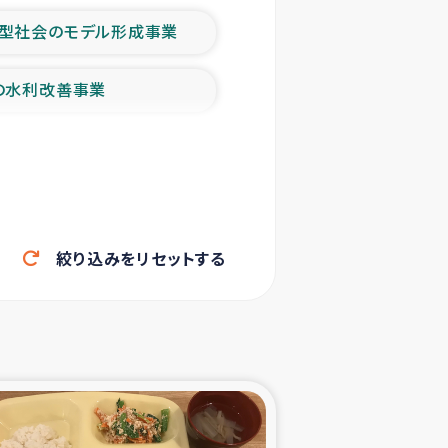
型社会のモデル形成事業
の水利改善事業
農業の支援事業
洪水被災者支援
絞り込みをリセットする
帰還民の生活再建支援
ェシの地震・津波被災者支援
ャフナ県干物事業
部洪水被災者支援