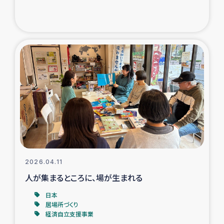
ガザ地区での公園の緑化を通じた支援事業
ガザ地区における被災住民への緊急支援
ガザ地区酪農を通した女性グループの生計支援
ふりかけ普及と食生活改善による栄養改善事業
フェアトレード事業
緊急支援事業
2026.04.11
女性の生計向上を通じた子どもの栄養改善事業
人が集まるところに、場が生まれる
民際教育
日本
居場所づくり
経済自立支援事業
食べる