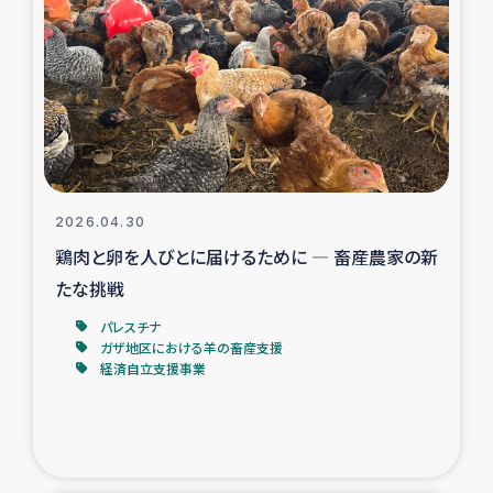
スリランカの南北女性をつなぐサリー・リサイクル・プロ
ジェクト
復興支援事業
民際教育事業
女性グループPIFWANITAによる食品加工事業
2026.04.30
鶏肉と卵を人びとに届けるために ― 畜産農家の新
ガザ人道支援
たな挑戦
令和6年能登半島地震 緊急支援
パレスチナ
ガザ地区における羊の畜産支援
経済自立支援事業
国内避難民への物資配付および教育支援
ミャンマー緊急支援