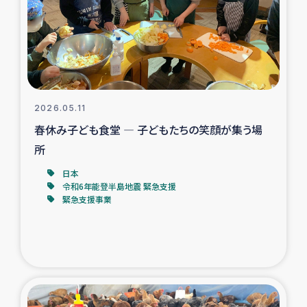
カカオ生産者支援事業
シリア国内避難民・帰還民の生活再建支援
トルコにおけるシリア難民支援事業
2026.05.11
インドネシア中部 スラウェシの地震・津波被災者支援
春休み子ども食堂 ― 子どもたちの笑顔が集う場
所
スリランカ ムライティブ県帰還民の生活再建支援
日本
令和6年能登半島地震 緊急支援
緊急支援事業
スリランカ ジャフナ県干物事業
スリランカ 緊急人道支援
スリランカ南部洪水被災者支援