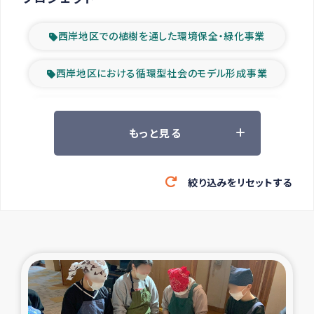
西岸地区での植樹を通した環境保全・緑化事業
西岸地区における循環型社会のモデル形成事業
ツアー参加者の声
もっと見る
山間部農村の水利改善事業
絞り込みをリセットする
緊急救援の時代
森林保全型農業の支援事業
東ティモール豪雨緊急支援
大雨による洪水被災者支援