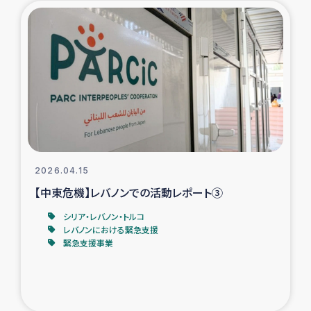
タイ国境ミャンマー移民子ども支援
漁民によるマングローブ植林活動
レバノンでのシリア難民への食糧・越冬支援
レバノンにおける緊急支援
レバノンでのシリア難民への教育支援事業
2026.04.15
レバノンでのシリア難民・レバノン人への農業支援
【中東危機】レバノンでの活動レポート③
シリア・レバノン・トルコ
海外ルーツの市民との共生
レバノンにおける緊急支援
緊急支援事業
神原ゼミxパルシック
石巻市街地在宅被災者支援