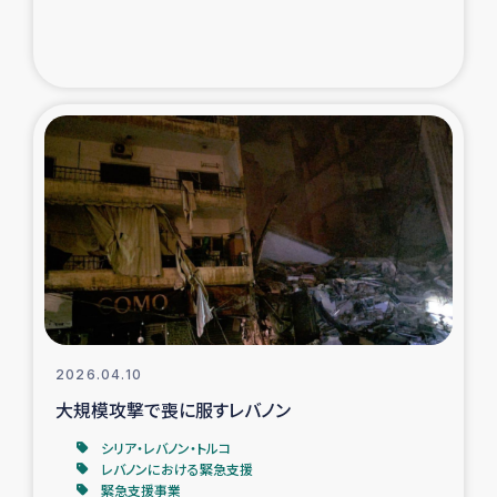
トルコ・シリア地震被災者支援
デニヤヤ小規模紅茶農家支援
コーヒー生産者支援
アイナロ県マウベシ郡でのコーヒー畑改善事業
ベイルート大規模爆発被災者支援
女性の生計向上支援
2026.04.10
アグロフォレストリー（カカオ）事業
大規模攻撃で喪に服すレバノン
シリア・レバノン・トルコ
レバノンにおける緊急支援
緊急支援事業