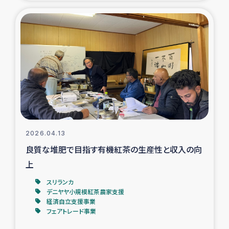
復興応援隊の活動
仮設住宅生活支援・農業復興支援
漁業復興支援
インターン・ボランティア日誌
経済自立支援事業
2026.04.13
良質な堆肥で目指す有機紅茶の生産性と収入の向
居場所づくり
上
ガザ空爆被災者への食料支援と農家生産支援
スリランカ
デニヤヤ小規模紅茶農家支援
経済自立支援事業
ガザ地区における羊の畜産支援
フェアトレード事業