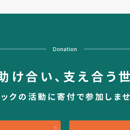
Donation
助け合い、
支え合う
シックの活動に
寄付で参加しま