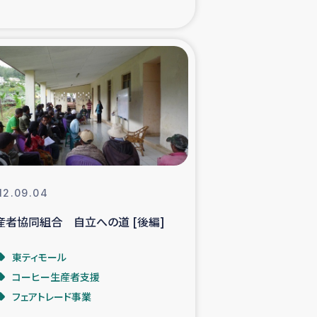
xパルシック
援隊の活動
復興支援
立支援事業
食料支援と農家生産支援
12.09.04
産者協同組合 自立への道 [後編]
緑化を通じた支援事業
東ティモール
女性グループの生計支援
コーヒー生産者支援
フェアトレード事業
レード事業