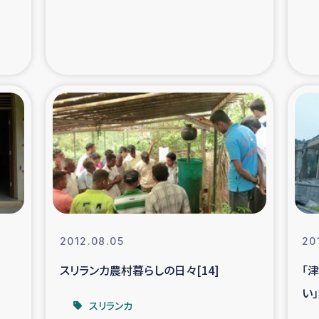
支援事業
女性の生計向上を通じ
際教育
食
ア地震被災者支援
デニヤヤ小規
ー生産者支援
アイナロ県マウベシ郡
規模爆発被災者支援
女性の生
2012.08.05
20
トリー（カカオ）事業
]
スリランカ農村暮らしの日々[14]
「
い
スリランカ