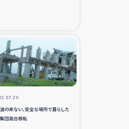
た子どもの栄養改善事業
べる
模紅茶農家支援
でのコーヒー畑改善事業
計向上支援
12.07.20
津波の来ない、安全な場所で暮らした
」集団高台移転