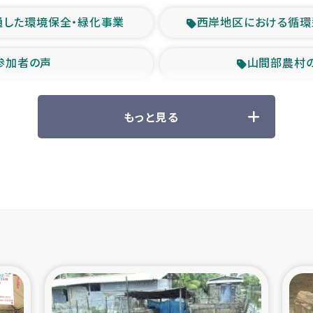
通した環境保全・緑化事業
西岸地区における循環
参加者の声
山間部農村
救援の時代
森林保全型
もっと見る
ル豪雨緊急支援
大雨による
産者支援事業
シリア国内避難民・
シリア難民支援事業
インドネシア中部 スラウ
ィブ県帰還民の生活再建支援
スリランカ ジ
 緊急人道支援
スリランカ南