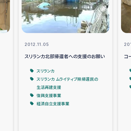
なぐサリー・リサイクル・プロジ
復興
クト
教育事業
女性グループPIFWA
2012.11.05
20
スリランカ北部帰還者への支援のお願い
コ
人道支援
令和6年能登半
スリランカ
資配付および教育支援
ミャンマ
スリランカ ムライティブ県帰還民の
生活再建支援
マー移民子ども支援
漁民によるマン
復興支援事業
経済自立支援事業
難民への食糧・越冬支援
レバノンに
ア難民への教育支援事業
レバノンでのシリア難民