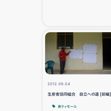
緊急
民
トルコ・シリ
コーヒ
ベイルート大
2012.09.04
アグロフォレス
生産者協同組合 自立への道 [前編
東ティモール