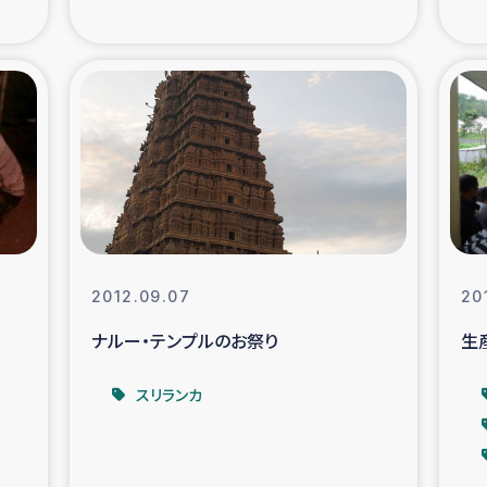
の市民との共生
神原ゼミ
在宅被災者支援
復興応
支援・農業復興支援
漁業
ボランティア日誌
経済自
所づくり
ガザ空爆被災者への
2012.09.07
20
ナルー・テンプルのお祭り
生
ける羊の畜産支援
ガザ地区での公園の
スリランカ
被災住民への緊急支援
ガザ地区酪農を通した
活改善による栄養改善事業
フェアト