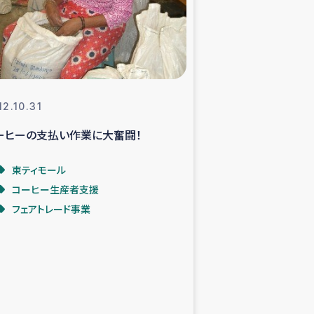
支援事業
NITAによる食品加工事業
12.10.31
ーヒーの支払い作業に大奮闘！
島地震 緊急支援
東ティモール
ー緊急支援
コーヒー生産者支援
フェアトレード事業
グローブ植林活動
おける緊急支援
・レバノン人への農業支援