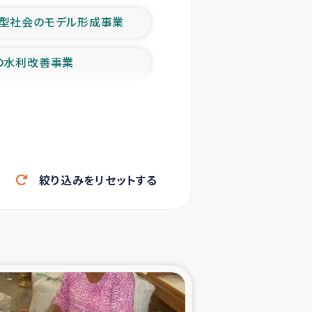
型社会のモデル形成事業
の水利改善事業
農業の支援事業
洪水被災者支援
絞り込みをリセットする
帰還民の生活再建支援
ェシの地震・津波被災者支援
ャフナ県干物事業
部洪水被災者支援