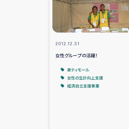
スリランカの南北女性をつ
ェ
民際
2012.12.31
女性グループの活躍！
ガザ
東ティモール
国内避難民への物
女性の生計向上支援
経済自立支援事業
タイ国境ミャン
レバノンでのシリア
レバノンでのシリ