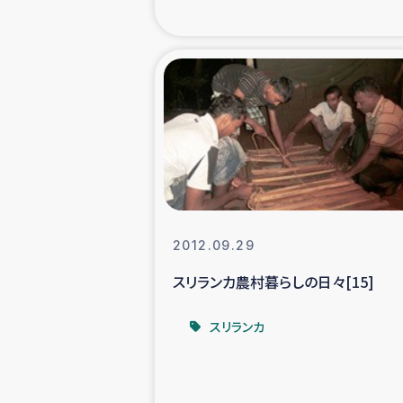
海外ルーツ
石巻市街地
仮設住宅生活
インターン・
居場
2012.09.29
スリランカ農村暮らしの日々[15]
ガザ地区にお
スリランカ
ガザ地区における
ふりかけ普及と食生