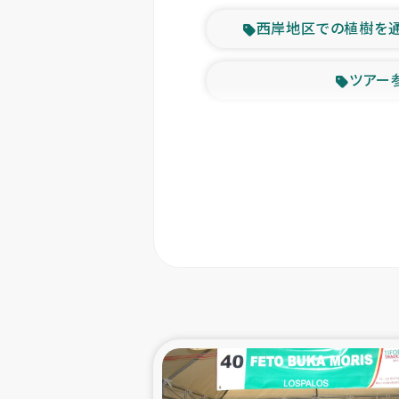
西岸地区での植樹を
ツアー
緊急
東ティモー
カカオ生
トルコにおける
スリランカ ムライテ
スリランカ