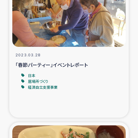
タイ国境ミャンマー移民子ども支援
漁民によるマングローブ植林活動
レバノンでのシリア難民への食糧・越冬支援
レバノンにおける緊急支援
2023.03.28
「春節パーティー」イベントレポート
レバノンでのシリア難民への教育支援事業
日本
居場所づくり
レバノンでのシリア難民・レバノン人への農業支援
経済自立支援事業
海外ルーツの市民との共生
神原ゼミxパルシック
石巻市街地在宅被災者支援