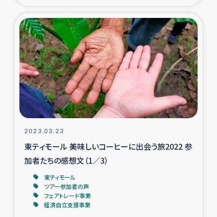
トルコ・シリア地震被災者支援
デニヤヤ小規模紅茶農家支援
コーヒー生産者支援
アイナロ県マウベシ郡でのコーヒー畑改善事業
ベイルート大規模爆発被災者支援
2023.03.23
東ティモール 美味しいコーヒーに出会う旅2022 参
女性の生計向上支援
加者たちの感想文（1／3）
アグロフォレストリー（カカオ）事業
東ティモール
ツアー参加者の声
フェアトレード事業
経済自立支援事業