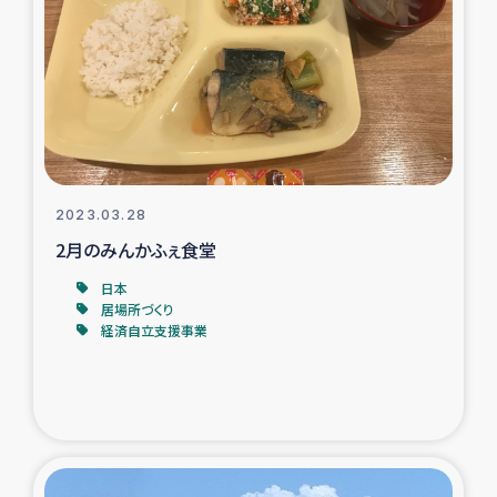
復興応援隊の活動
仮設住宅生活支援・農業復興支援
漁業復興支援
インターン・ボランティア日誌
2023.03.28
2月のみんかふぇ食堂
経済自立支援事業
日本
居場所づくり
経済自立支援事業
居場所づくり
ガザ空爆被災者への食料支援と農家生産支援
ガザ地区における羊の畜産支援