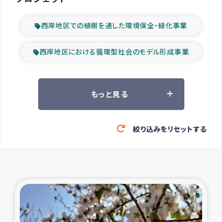
西岸地区での植樹を通した環境保全・緑化事業
西岸地区における循環型社会のモデル形成事業
ツアー参加者の声
もっと見る
山間部農村の水利改善事業
絞り込みをリセットする
緊急救援の時代
森林保全型農業の支援事業
東ティモール豪雨緊急支援
大雨による洪水被災者支援