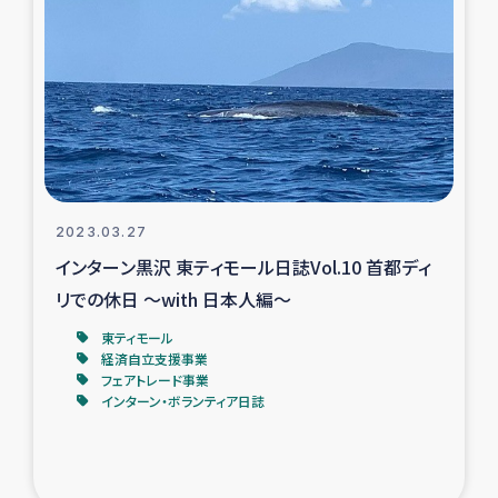
ガザ地区での公園の緑化を通じた支援事業
ガザ地区における被災住民への緊急支援
ガザ地区酪農を通した女性グループの生計支援
ふりかけ普及と食生活改善による栄養改善事業
2023.03.27
フェアトレード事業
インターン黒沢 東ティモール日誌Vol.10 首都ディ
リでの休日 ～with 日本人編～
緊急支援事業
東ティモール
経済自立支援事業
女性の生計向上を通じた子どもの栄養改善事業
フェアトレード事業
インターン・ボランティア日誌
民際教育
食べる