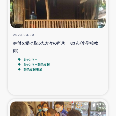
スリランカの南北女性をつなぐサリー・リサイクル・プロ
ジェクト
復興支援事業
2023.03.30
民際教育事業
寄付を受け取った方々の声⑪ Kさん（小学校教
女性グループPIFWANITAによる食品加工事業
師）
ミャンマー
ガザ人道支援
ミャンマー緊急支援
緊急支援事業
令和6年能登半島地震 緊急支援
国内避難民への物資配付および教育支援
ミャンマー緊急支援