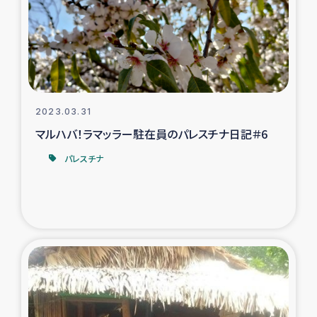
カカオ生産者支援事業
シリア国内避難民・帰還民の生活再建支援
トルコにおけるシリア難民支援事業
2023.03.31
インドネシア中部 スラウェシの地震・津波被災者支援
マルハバ！ラマッラー駐在員のパレスチナ日記＃6
パレスチナ
スリランカ ムライティブ県帰還民の生活再建支援
スリランカ ジャフナ県干物事業
スリランカ 緊急人道支援
スリランカ南部洪水被災者支援