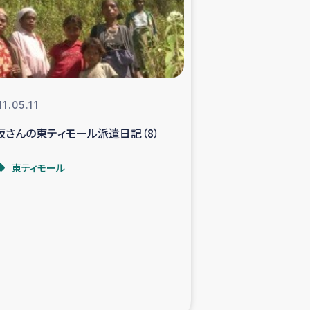
支援事業
NITAによる食品加工事業
1.05.11
坂さんの東ティモール派遣日記（8）
島地震 緊急支援
東ティモール
ー緊急支援
グローブ植林活動
おける緊急支援
・レバノン人への農業支援