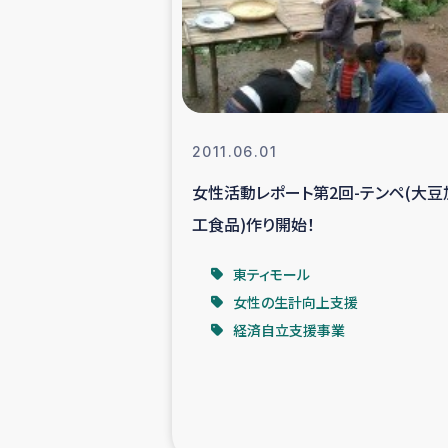
スリランカの南北女性をつ
ェ
民際
2011.06.01
女性活動レポート第2回-テンペ(大豆
ガザ
工食品)作り開始！
国内避難民への物
東ティモール
女性の生計向上支援
タイ国境ミャン
経済自立支援事業
レバノンでのシリア
レバノンでのシリ