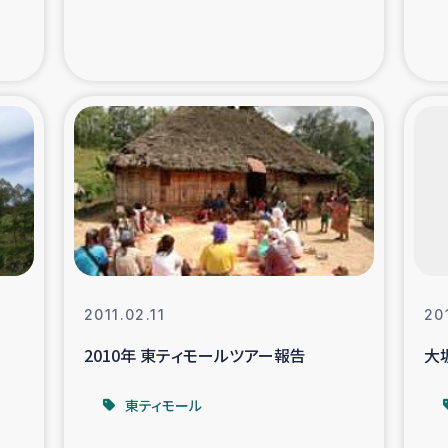
支援事業
女性の生計向上を通じ
際教育
食
ア地震被災者支援
デニヤヤ小規
ー生産者支援
アイナロ県マウベシ郡
規模爆発被災者支援
女性の生
2011.02.11
20
トリー（カカオ）事業
2010年 東ティモールツアー報告
大
東ティモール