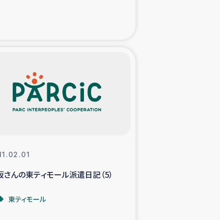
た子どもの栄養改善事業
べる
模紅茶農家支援
でのコーヒー畑改善事業
計向上支援
11.02.01
坂さんの東ティモール派遣日記（5）
東ティモール