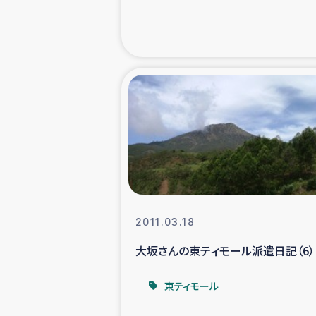
緊急
民
トルコ・シリ
コーヒ
ベイルート大
2011.03.18
アグロフォレス
大坂さんの東ティモール派遣日記（6）
東ティモール