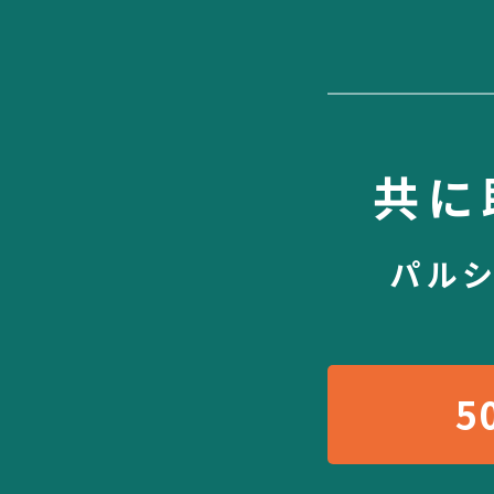
共に
パル
5