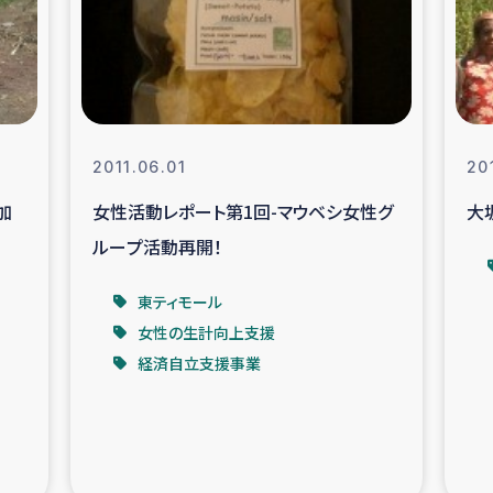
なぐサリー・リサイクル・プロジ
復興
クト
教育事業
女性グループPIFWA
2011.06.01
201
加
女性活動レポート第1回-マウベシ女性グ
大
人道支援
令和6年能登半
ループ活動再開！
資配付および教育支援
ミャンマ
東ティモール
女性の生計向上支援
マー移民子ども支援
漁民によるマン
経済自立支援事業
難民への食糧・越冬支援
レバノンに
ア難民への教育支援事業
レバノンでのシリア難民