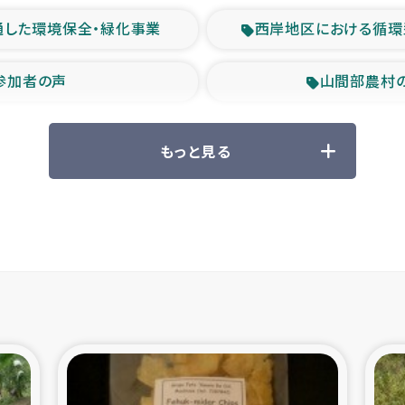
通した環境保全・緑化事業
西岸地区における循環
参加者の声
山間部農村
救援の時代
森林保全型
もっと見る
ル豪雨緊急支援
大雨による
産者支援事業
シリア国内避難民・
シリア難民支援事業
インドネシア中部 スラウ
ィブ県帰還民の生活再建支援
スリランカ ジ
 緊急人道支援
スリランカ南