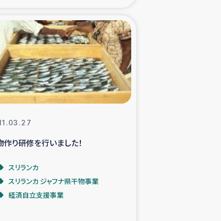
xパルシック
援隊の活動
復興支援
立支援事業
11.03.27
食料支援と農家生産支援
物作り研修を行いました！
緑化を通じた支援事業
スリランカ
スリランカ ジャフナ県干物事業
女性グループの生計支援
経済自立支援事業
レード事業