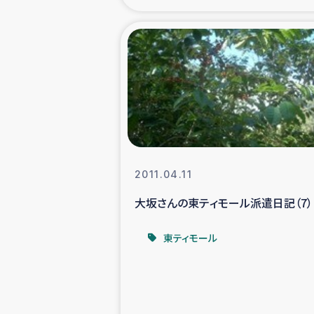
海外ルーツ
石巻市街地
仮設住宅生活
インターン・
2011.04.11
居場
大坂さんの東ティモール派遣日記（7）
ガザ地区にお
東ティモール
ガザ地区における
ふりかけ普及と食生