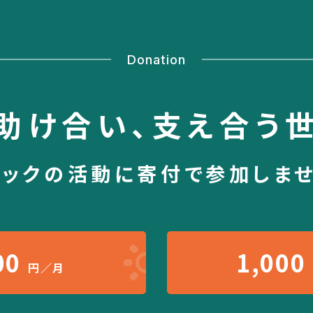
Donation
助け合い、
支え合う
シックの活動に
寄付で参加しま
00
1,000
円／月