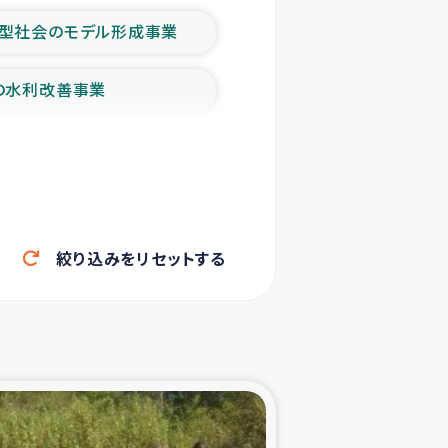
型社会のモデル形成事業
の水利改善事業
農業の支援事業
洪水被災者支援
絞り込みをリセットする
帰還民の生活再建支援
ェシの地震・津波被災者支援
ャフナ県干物事業
部洪水被災者支援