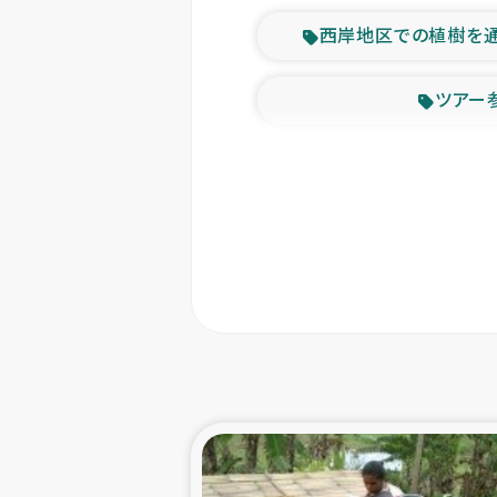
西岸地区での植樹を
ツアー
緊急
東ティモー
カカオ生
トルコにおける
スリランカ ムライテ
スリランカ