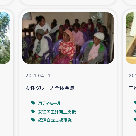
の市民との共生
神原ゼミ
在宅被災者支援
復興応
支援・農業復興支援
漁業
ボランティア日誌
経済自
2011.04.11
20
所づくり
ガザ空爆被災者への
女性グループ 全体会議
干
ける羊の畜産支援
ガザ地区での公園の
東ティモール
女性の生計向上支援
被災住民への緊急支援
ガザ地区酪農を通した
経済自立支援事業
活改善による栄養改善事業
フェアト