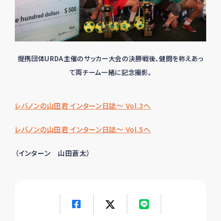
提携団体URDA主催のサッカー大会の決勝戦後、健闘を称えあっ
て両チーム一緒に記念撮影。
レバノンの山田君 インターン日誌～ Vol.3へ
レバノンの山田君 インターン日誌～ Vol.5へ
（インターン 山田
蒼太
）