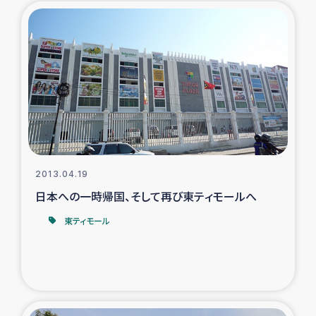
ガザ地区での公園の緑化を通じた支援事業
ガザ地区における被災住民への緊急支援
ガザ地区酪農を通した女性グループの生計支援
ふりかけ普及と食生活改善による栄養改善事業
フェアトレード事業
2013.04.19
日本への一時帰国、そして再び東ティモールへ
緊急支援事業
東ティモール
女性の生計向上を通じた子どもの栄養改善事業
民際教育
食べる