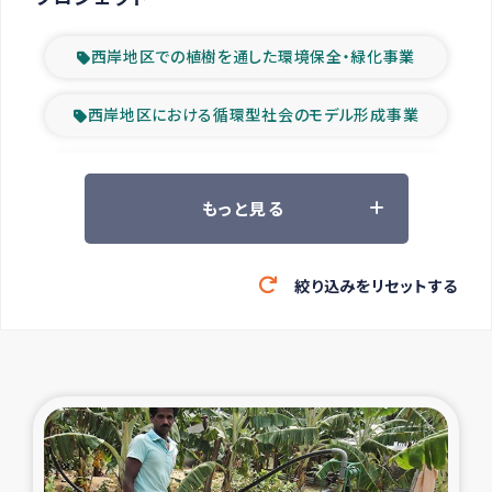
西岸地区での植樹を通した環境保全・緑化事業
西岸地区における循環型社会のモデル形成事業
ツアー参加者の声
もっと見る
山間部農村の水利改善事業
絞り込みをリセットする
緊急救援の時代
森林保全型農業の支援事業
東ティモール豪雨緊急支援
大雨による洪水被災者支援