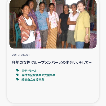
復興応援隊の活動
仮設住宅生活支援・農業復興支援
漁業復興支援
インターン・ボランティア日誌
2013.05.01
経済自立支援事業
各地の女性グループメンバーとの出会い、そして…
東ティモール
居場所づくり
森林保全型農業の支援事業
経済自立支援事業
ガザ空爆被災者への食料支援と農家生産支援
ガザ地区における羊の畜産支援