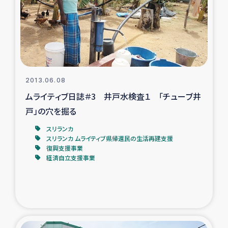
カカオ生産者支援事業
シリア国内避難民・帰還民の生活再建支援
トルコにおけるシリア難民支援事業
2013.06.08
インドネシア中部 スラウェシの地震・津波被災者支援
ムライティブ日誌＃3 井戸水検査１ 「チューブ井
戸」の穴を掘る
スリランカ ムライティブ県帰還民の生活再建支援
スリランカ
スリランカ ムライティブ県帰還民の生活再建支援
復興支援事業
スリランカ ジャフナ県干物事業
経済自立支援事業
スリランカ 緊急人道支援
スリランカ南部洪水被災者支援