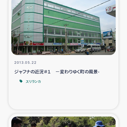
スリランカの南北女性をつなぐサリー・リサイクル・プロ
ジェクト
復興支援事業
民際教育事業
女性グループPIFWANITAによる食品加工事業
2013.05.22
ガザ人道支援
ジャフナの近況＃１ －変わりゆく町の風景-
スリランカ
令和6年能登半島地震 緊急支援
国内避難民への物資配付および教育支援
ミャンマー緊急支援