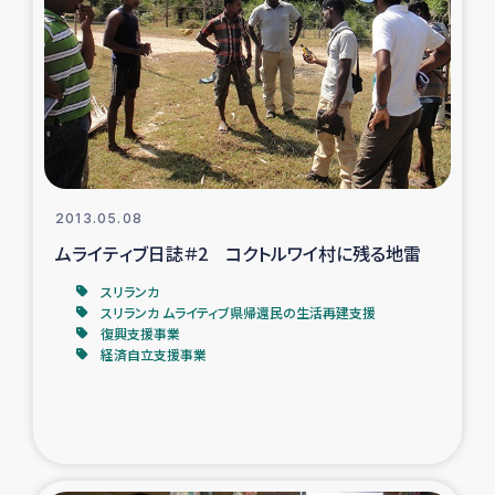
タイ国境ミャンマー移民子ども支援
漁民によるマングローブ植林活動
レバノンでのシリア難民への食糧・越冬支援
レバノンにおける緊急支援
2013.05.08
レバノンでのシリア難民への教育支援事業
ムライティブ日誌＃2 コクトルワイ村に残る地雷
スリランカ
レバノンでのシリア難民・レバノン人への農業支援
スリランカ ムライティブ県帰還民の生活再建支援
復興支援事業
経済自立支援事業
海外ルーツの市民との共生
神原ゼミxパルシック
石巻市街地在宅被災者支援