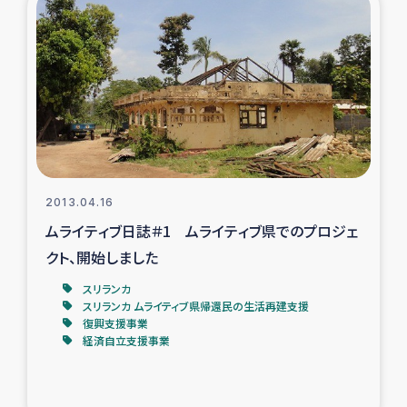
トルコ・シリア地震被災者支援
デニヤヤ小規模紅茶農家支援
コーヒー生産者支援
アイナロ県マウベシ郡でのコーヒー畑改善事業
2013.04.16
ムライティブ日誌＃1 ムライティブ県でのプロジェ
ベイルート大規模爆発被災者支援
クト、開始しました
女性の生計向上支援
スリランカ
スリランカ ムライティブ県帰還民の生活再建支援
復興支援事業
アグロフォレストリー（カカオ）事業
経済自立支援事業