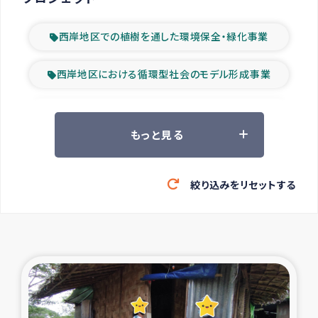
西岸地区での植樹を通した環境保全・緑化事業
西岸地区における循環型社会のモデル形成事業
ツアー参加者の声
もっと見る
山間部農村の水利改善事業
絞り込みをリセットする
緊急救援の時代
森林保全型農業の支援事業
東ティモール豪雨緊急支援
大雨による洪水被災者支援