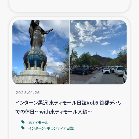
トルコ・シリア地震被災者支援
デニヤヤ小規模紅茶農家支援
コーヒー生産者支援
アイナロ県マウベシ郡でのコーヒー畑改善事業
ベイルート大規模爆発被災者支援
2023.01.26
女性の生計向上支援
インターン黒沢 東ティモール日誌Vol.6 首都ディリ
での休日～with東ティモール人編～
アグロフォレストリー（カカオ）事業
東ティモール
インターン・ボランティア日誌