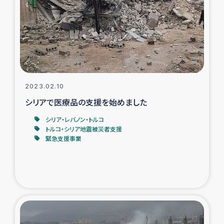
スリランカの南北女性をつなぐサリー・リサイクル・プロ
ジェクト
復興支援事業
民際教育事業
2023.02.10
女性グループPIFWANITAによる食品加工事業
シリアで医療品の支援を始めました
シリア・レバノン・トルコ
ガザ人道支援
トルコ・シリア地震被災者支援
緊急支援事業
令和6年能登半島地震 緊急支援
国内避難民への物資配付および教育支援
ミャンマー緊急支援