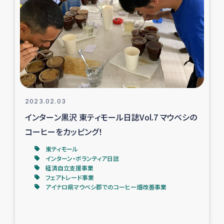
復興応援隊の活動
仮設住宅生活支援・農業復興支援
漁業復興支援
インターン・ボランティア日誌
2023.02.03
インターン黒沢 東ティモール日誌Vol.7 マウベシの
経済自立支援事業
コーヒーをカッピング！
東ティモール
居場所づくり
インターン・ボランティア日誌
経済自立支援事業
ガザ空爆被災者への食料支援と農家生産支援
フェアトレード事業
アイナロ県マウベシ郡でのコーヒー畑改善事業
ガザ地区における羊の畜産支援