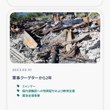
ガザ地区での公園の緑化を通じた支援事業
ガザ地区における被災住民への緊急支援
ガザ地区酪農を通した女性グループの生計支援
ふりかけ普及と食生活改善による栄養改善事業
フェアトレード事業
緊急支援事業
2023.02.01
軍事クーデターから2年
女性の生計向上を通じた子どもの栄養改善事業
ミャンマー
国内避難民への物資配付および教育支援
民際教育
緊急支援事業
食べる