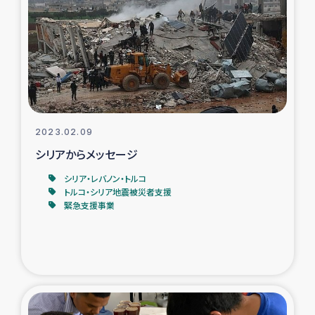
タイ国境ミャンマー移民子ども支援
漁民によるマングローブ植林活動
レバノンでのシリア難民への食糧・越冬支援
レバノンにおける緊急支援
2023.02.09
シリアからメッセージ
レバノンでのシリア難民への教育支援事業
シリア・レバノン・トルコ
レバノンでのシリア難民・レバノン人への農業支援
トルコ・シリア地震被災者支援
緊急支援事業
海外ルーツの市民との共生
神原ゼミxパルシック
石巻市街地在宅被災者支援