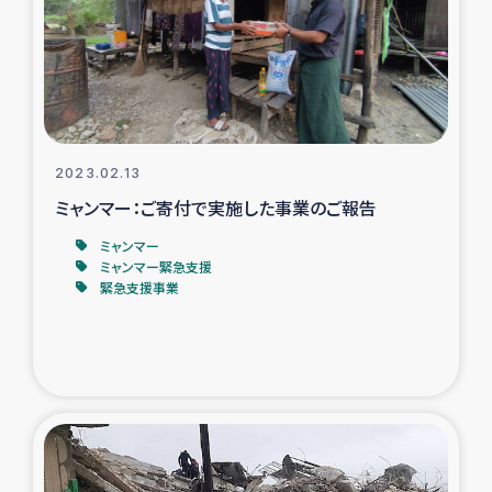
カカオ生産者支援事業
シリア国内避難民・帰還民の生活再建支援
トルコにおけるシリア難民支援事業
2023.02.13
インドネシア中部 スラウェシの地震・津波被災者支援
ミャンマー：ご寄付で実施した事業のご報告
ミャンマー
スリランカ ムライティブ県帰還民の生活再建支援
ミャンマー緊急支援
緊急支援事業
スリランカ ジャフナ県干物事業
スリランカ 緊急人道支援
スリランカ南部洪水被災者支援