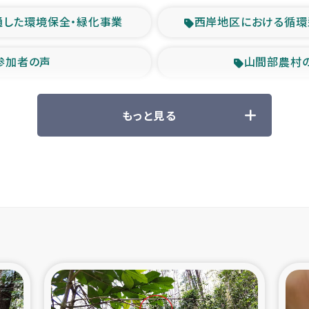
通した環境保全・緑化事業
西岸地区における循環
参加者の声
山間部農村
救援の時代
森林保全型
もっと見る
ル豪雨緊急支援
大雨による
産者支援事業
シリア国内避難民・
シリア難民支援事業
インドネシア中部 スラウ
ィブ県帰還民の生活再建支援
スリランカ ジ
 緊急人道支援
スリランカ南