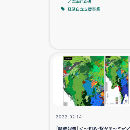
プの生計支援
経済自立支援事業
緊急
民
トルコ・シリ
コーヒ
ベイルート大
アグロフォレス
2022.02.14
［開催報告］＜～知る・繋がる～ミャン