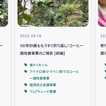
なぐサリー・リサイクル・プロジ
復興
クト
教育事業
女性グループPIFWA
2022.03.14
20
ー
5か年計画ももうすぐ折り返し！コーヒー
寄
人道支援
令和6年能登半
畑改善事業のご報告 [前編]
健
資配付および教育支援
ミャンマ
東ティモール
アイナロ県マウベシ郡でのコーヒ
マー移民子ども支援
漁民によるマン
ー畑改善事業
経済自立支援事業
難民への食糧・越冬支援
レバノンに
フェアトレード事業
ア難民への教育支援事業
レバノンでのシリア難民