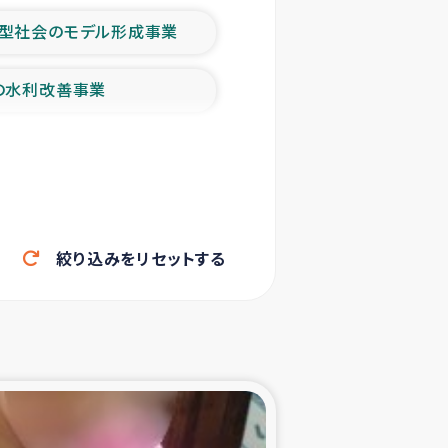
型社会のモデル形成事業
の水利改善事業
農業の支援事業
洪水被災者支援
絞り込みをリセットする
帰還民の生活再建支援
ェシの地震・津波被災者支援
ャフナ県干物事業
部洪水被災者支援