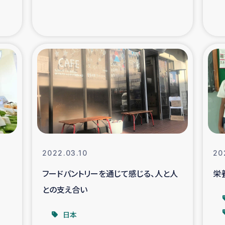
の市民との共生
神原ゼミ
在宅被災者支援
復興応
支援・農業復興支援
漁業
ボランティア日誌
経済自
所づくり
ガザ空爆被災者への
2022.03.10
20
ける羊の畜産支援
ガザ地区での公園の
フードパントリーを通じて感じる、人と人
栄
との支え合い
被災住民への緊急支援
ガザ地区酪農を通した
日本
活改善による栄養改善事業
フェアト