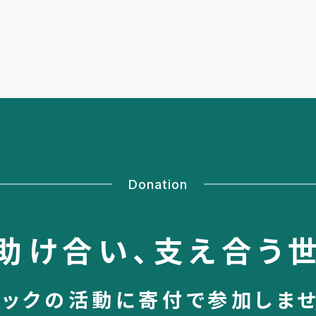
Donation
助け合い、
支え合う
シックの活動に
寄付で参加しま