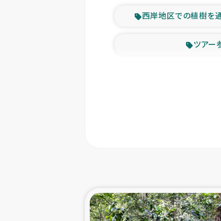
西岸地区での植樹を
ツアー
緊急
東ティモー
カカオ生
トルコにおける
スリランカ ムライテ
スリランカ