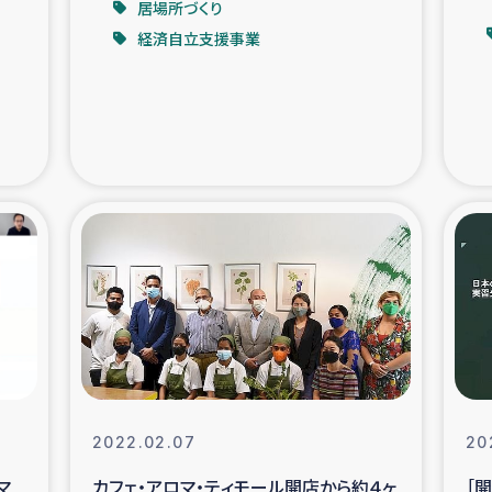
居場所づくり
経済自立支援事業
支援事業
女性の生計向上を通じ
際教育
食
ア地震被災者支援
デニヤヤ小規
ー生産者支援
アイナロ県マウベシ郡
規模爆発被災者支援
女性の生
トリー（カカオ）事業
2022.02.07
20
マ
カフェ・アロマ・ティモール開店から約４ヶ
［