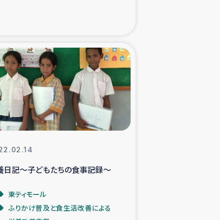
xパルシック
援隊の活動
復興支援
立支援事業
食料支援と農家生産支援
22.02.14
緑化を通じた支援事業
養日記～子どもたちの食事記録～
女性グループの生計支援
東ティモール
ふりかけ普及と食生活改善による
レード事業