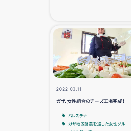
海外ルーツ
石巻市街地
仮設住宅生活
インターン・
居場
2022.03.11
ガザ地区にお
ガザ、女性組合のチーズ工場完成！
ガザ地区における
パレスチナ
ガザ地区酪農を通した女性グルー
ふりかけ普及と食生