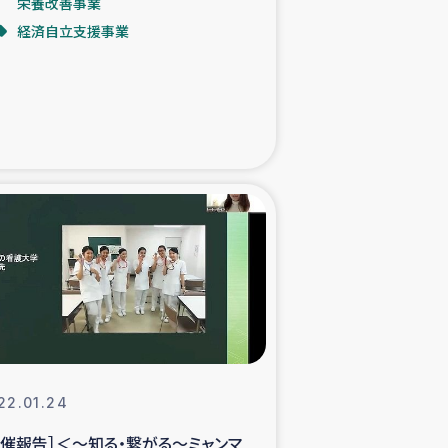
栄養改善事業
経済自立支援事業
た子どもの栄養改善事業
べる
模紅茶農家支援
でのコーヒー畑改善事業
計向上支援
22.01.24
開催報告］＜～知る・繋がる～ミャンマ