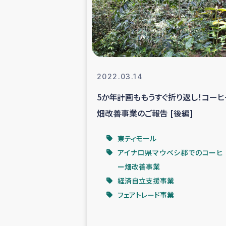
スリランカの南北女性をつ
ェ
民際
2022.03.14
5か年計画ももうすぐ折り返し！コーヒ
ガザ
畑改善事業のご報告 [後編]
国内避難民への物
東ティモール
アイナロ県マウベシ郡でのコーヒ
タイ国境ミャン
ー畑改善事業
経済自立支援事業
レバノンでのシリア
フェアトレード事業
レバノンでのシリ