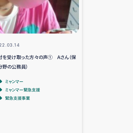
支援事業
NITAによる食品加工事業
22.03.14
付を受け取った方々の声① Aさん（保
島地震 緊急支援
分野の公務員）
ー緊急支援
ミャンマー
ミャンマー緊急支援
グローブ植林活動
緊急支援事業
おける緊急支援
・レバノン人への農業支援