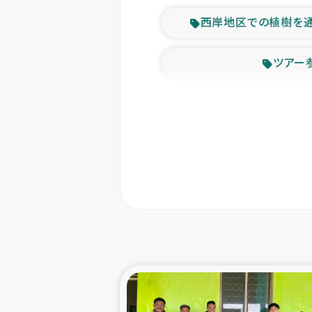
西岸地区での植樹を
ツアー
緊急
東ティモー
カカオ生
トルコにおける
スリランカ ムライテ
スリランカ