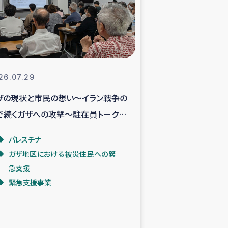
支援事業
NITAによる食品加工事業
26.07.29
ザの現状と市民の想い～イラン戦争の
島地震 緊急支援
で続くガザへの攻撃～駐在員トークイ
ー緊急支援
ントより
パレスチナ
ガザ地区における被災住民への緊
グローブ植林活動
急支援
緊急支援事業
おける緊急支援
・レバノン人への農業支援