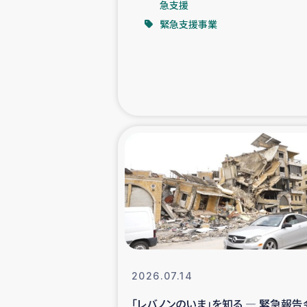
急支援
緊急支援事業
緊急
民
トルコ・シリ
コーヒ
ベイルート大
アグロフォレス
2026.07.14
「レバノンのいま」を知る ― 緊急報告