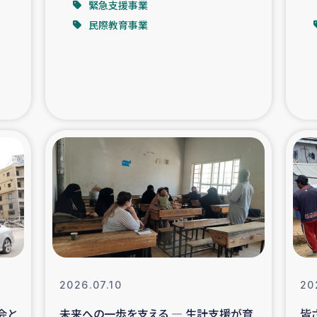
緊急支援事業
民際教育事業
支援事業
女性の生計向上を通じ
際教育
食
ア地震被災者支援
デニヤヤ小規
ー生産者支援
アイナロ県マウベシ郡
規模爆発被災者支援
女性の生
トリー（カカオ）事業
2026.07.10
20
会と
未来への一歩を支える ― 生計支援が育
皆