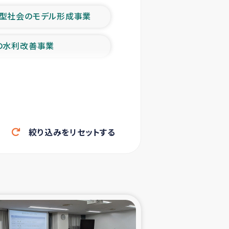
型社会のモデル形成事業
の水利改善事業
農業の支援事業
洪水被災者支援
絞り込みをリセットする
帰還民の生活再建支援
ェシの地震・津波被災者支援
ャフナ県干物事業
部洪水被災者支援