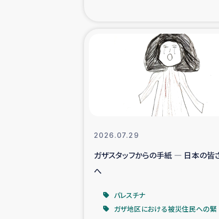
海外ルーツ
石巻市街地
仮設住宅生活
インターン・
居場
2026.07.29
ガザスタッフからの手紙 ― 日本の皆
ガザ地区にお
へ
ガザ地区における
パレスチナ
ガザ地区における被災住民への緊
ふりかけ普及と食生