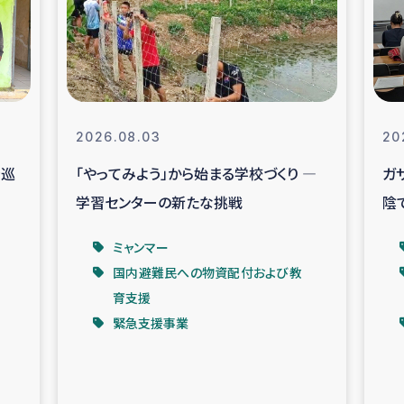
なぐサリー・リサイクル・プロジ
復興
クト
教育事業
女性グループPIFWA
2026.08.03
20
を巡
「やってみよう」から始まる学校づくり ―
ガ
人道支援
令和6年能登半
学習センターの新たな挑戦
陰
資配付および教育支援
ミャンマ
ベ
ミャンマー
国内避難民への物資配付および教
マー移民子ども支援
漁民によるマン
育支援
緊急支援事業
難民への食糧・越冬支援
レバノンに
ア難民への教育支援事業
レバノンでのシリア難民