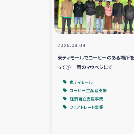
スリランカの南北女性をつ
ェ
民際
2026.08.04
東ティモールでコーヒーのある場所
ガザ
って① 雨のマウベシにて
国内避難民への物
東ティモール
コーヒー生産者支援
タイ国境ミャン
経済自立支援事業
フェアトレード事業
レバノンでのシリア
レバノンでのシリ