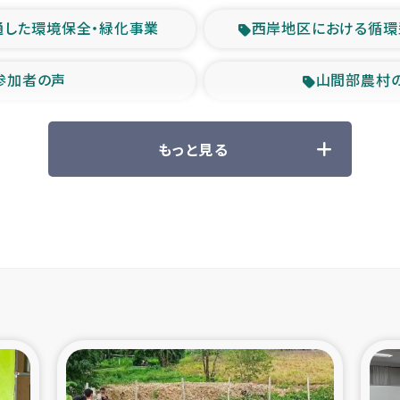
通した環境保全・緑化事業
西岸地区における循環
参加者の声
山間部農村
救援の時代
森林保全型
もっと見る
ル豪雨緊急支援
大雨による
産者支援事業
シリア国内避難民・
シリア難民支援事業
インドネシア中部 スラウ
ィブ県帰還民の生活再建支援
スリランカ ジ
 緊急人道支援
スリランカ南