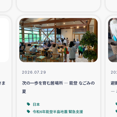
の市民との共生
神原ゼミ
在宅被災者支援
復興応
支援・農業復興支援
漁業
ボランティア日誌
経済自
所づくり
ガザ空爆被災者への
2026.07.29
20
さま
次の一歩を育む居場所 ― 能登 なごみの
避
ける羊の畜産支援
ガザ地区での公園の
夏
―
被災住民への緊急支援
ガザ地区酪農を通した
日本
令和6年能登半島地震 緊急支援
活改善による栄養改善事業
フェアト