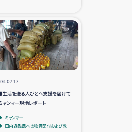
xパルシック
援隊の活動
復興支援
立支援事業
食料支援と農家生産支援
26.07.17
難生活を送る人びとへ支援を届けて
緑化を通じた支援事業
 ミャンマー現地レポート
女性グループの生計支援
ミャンマー
国内避難民への物資配付および教
レード事業