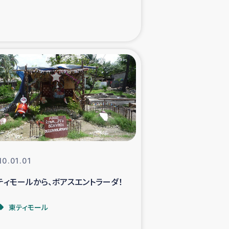
た子どもの栄養改善事業
べる
模紅茶農家支援
でのコーヒー畑改善事業
計向上支援
10.01.01
ティモールから、ボアスエントラーダ！
東ティモール