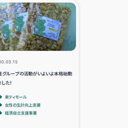
xパルシック
援隊の活動
復興支援
立支援事業
10.03.15
性グループの活動がいよいよ本格始動
食料支援と農家生産支援
ました！
緑化を通じた支援事業
東ティモール
女性の生計向上支援
女性グループの生計支援
経済自立支援事業
レード事業