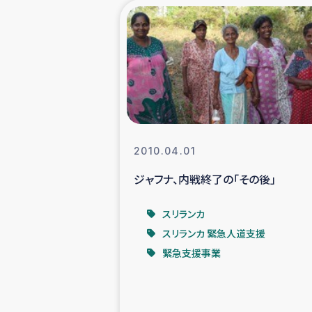
海外ルーツ
石巻市街地
仮設住宅生活
インターン・
2010.04.01
ジャフナ、内戦終了の「その後」
居場
スリランカ
ガザ地区にお
スリランカ 緊急人道支援
緊急支援事業
ガザ地区における
ふりかけ普及と食生