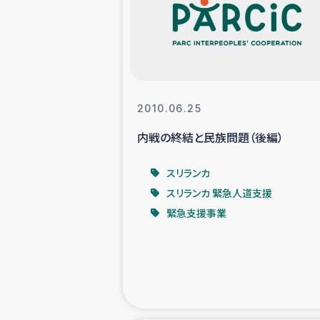
スリランカの南北女性をつ
ェ
民際
2010.06.25
内戦の終結と民族問題（後編）
ガザ
スリランカ
国内避難民への物
スリランカ 緊急人道支援
緊急支援事業
タイ国境ミャン
レバノンでのシリア
レバノンでのシリ