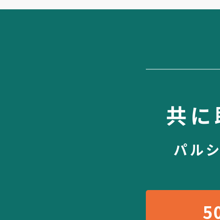
共に
パル
5