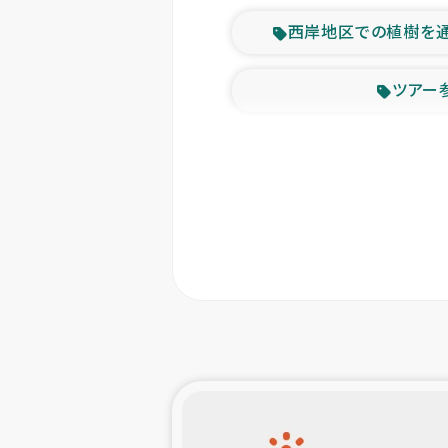
西岸地区での植樹を
ツアー
緊急
東ティモー
カカオ生
トルコにおける
スリランカ ムライテ
スリランカ