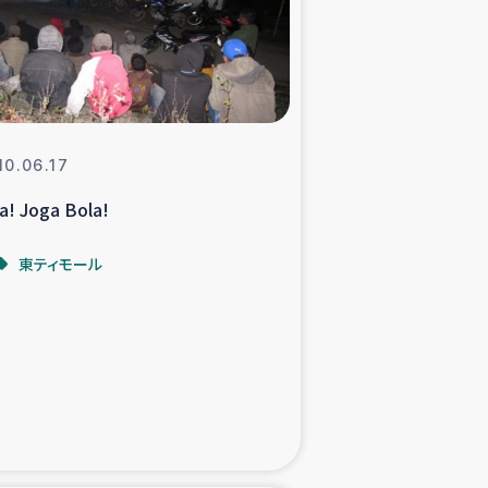
支援事業
NITAによる食品加工事業
10.06.17
a! Joga Bola!
島地震 緊急支援
東ティモール
ー緊急支援
グローブ植林活動
おける緊急支援
・レバノン人への農業支援