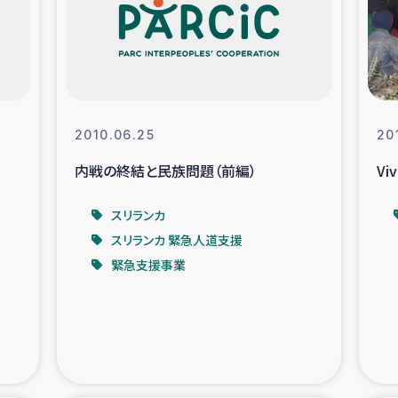
なぐサリー・リサイクル・プロジ
復興
クト
教育事業
女性グループPIFWA
2010.06.25
20
内戦の終結と民族問題（前編）
Viv
人道支援
令和6年能登半
スリランカ
資配付および教育支援
ミャンマ
スリランカ 緊急人道支援
緊急支援事業
マー移民子ども支援
漁民によるマン
難民への食糧・越冬支援
レバノンに
ア難民への教育支援事業
レバノンでのシリア難民