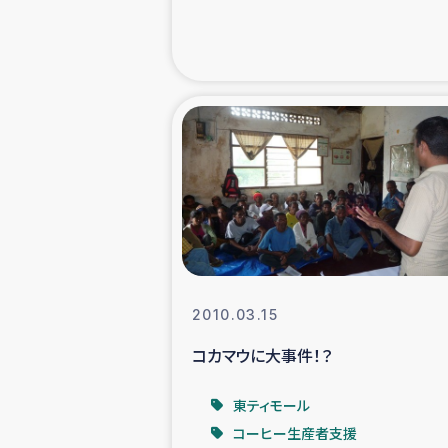
緊急
民
トルコ・シリ
コーヒ
ベイルート大
2010.03.15
アグロフォレス
コカマウに大事件！？
東ティモール
コーヒー生産者支援