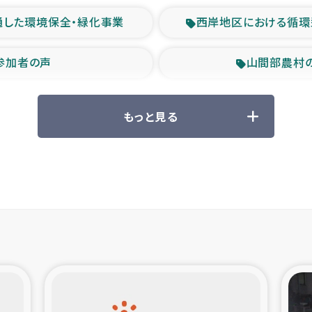
通した環境保全・緑化事業
西岸地区における循環
参加者の声
山間部農村
救援の時代
森林保全型
もっと見る
ル豪雨緊急支援
大雨による
産者支援事業
シリア国内避難民・
シリア難民支援事業
インドネシア中部 スラウ
ィブ県帰還民の生活再建支援
スリランカ ジ
 緊急人道支援
スリランカ南