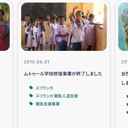
の市民との共生
神原ゼミ
在宅被災者支援
復興応
支援・農業復興支援
漁業
ボランティア日誌
経済自
2010.04.01
20
ムトゥール学校修復事業が終了しました
女
所づくり
ガザ空爆被災者への
し
スリランカ
ける羊の畜産支援
ガザ地区での公園の
スリランカ 緊急人道支援
緊急支援事業
被災住民への緊急支援
ガザ地区酪農を通した
活改善による栄養改善事業
フェアト