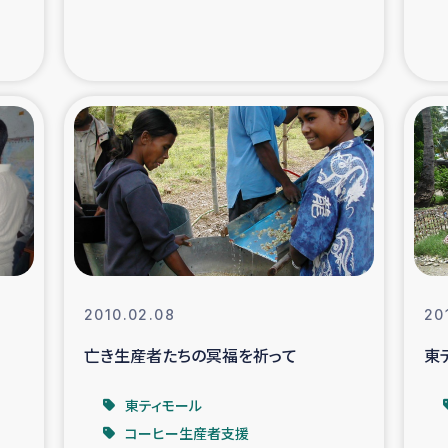
支援事業
女性の生計向上を通じ
際教育
食
ア地震被災者支援
デニヤヤ小規
ー生産者支援
アイナロ県マウベシ郡
規模爆発被災者支援
女性の生
2010.02.08
20
トリー（カカオ）事業
亡き生産者たちの冥福を祈って
東
東ティモール
コーヒー生産者支援