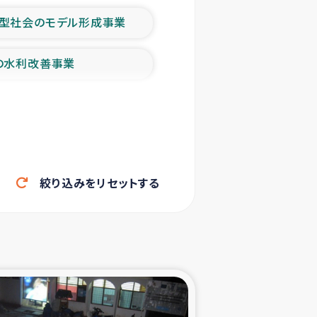
型社会のモデル形成事業
の水利改善事業
農業の支援事業
洪水被災者支援
絞り込みをリセットする
帰還民の生活再建支援
ェシの地震・津波被災者支援
ャフナ県干物事業
部洪水被災者支援