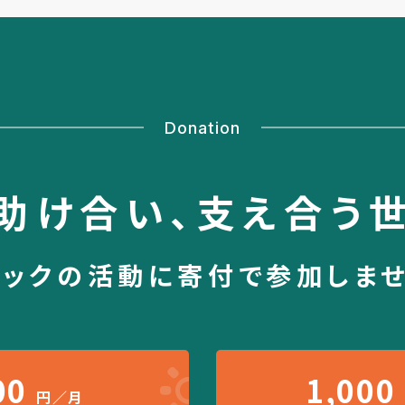
Donation
助け合い、
支え合う
シックの活動に
寄付で参加しま
00
1,000
円／月