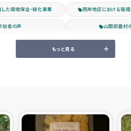
通した環境保全・緑化事業
西岸地区における循環
参加者の声
山間部農村
救援の時代
森林保全型
もっと見る
ル豪雨緊急支援
大雨による
産者支援事業
シリア国内避難民・
シリア難民支援事業
インドネシア中部 スラウ
ィブ県帰還民の生活再建支援
スリランカ ジ
 緊急人道支援
スリランカ南