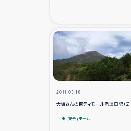
緊急
民
トルコ・シリ
コーヒ
ベイルート大
2011.03.18
アグロフォレス
大坂さんの東ティモール派遣日記（6）
東ティモール