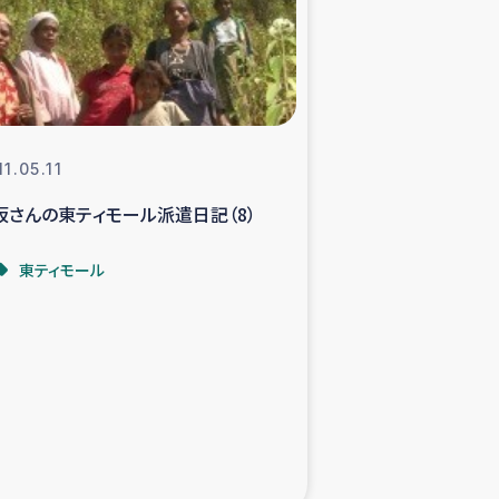
支援事業
NITAによる食品加工事業
1.05.11
坂さんの東ティモール派遣日記（8）
島地震 緊急支援
東ティモール
ー緊急支援
グローブ植林活動
おける緊急支援
・レバノン人への農業支援