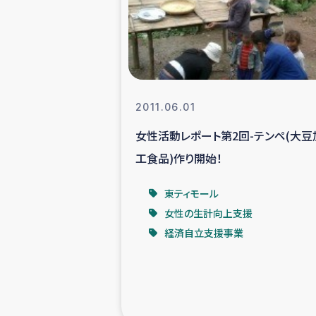
スリランカの南北女性をつ
ェ
民際
2011.06.01
女性活動レポート第2回-テンペ(大豆
ガザ
工食品)作り開始！
国内避難民への物
東ティモール
女性の生計向上支援
タイ国境ミャン
経済自立支援事業
レバノンでのシリア
レバノンでのシリ