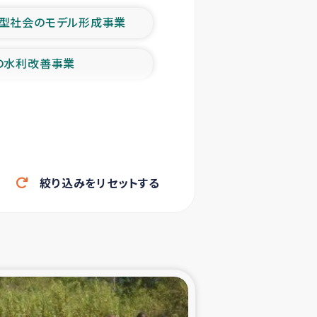
型社会のモデル形成事業
の水利改善事業
農業の支援事業
洪水被災者支援
絞り込みをリセットする
帰還民の生活再建支援
ェシの地震・津波被災者支援
ャフナ県干物事業
部洪水被災者支援