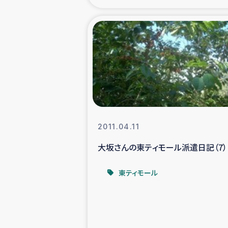
海外ルーツ
石巻市街地
仮設住宅生活
インターン・
2011.04.11
居場
大坂さんの東ティモール派遣日記（7）
ガザ地区にお
東ティモール
ガザ地区における
ふりかけ普及と食生