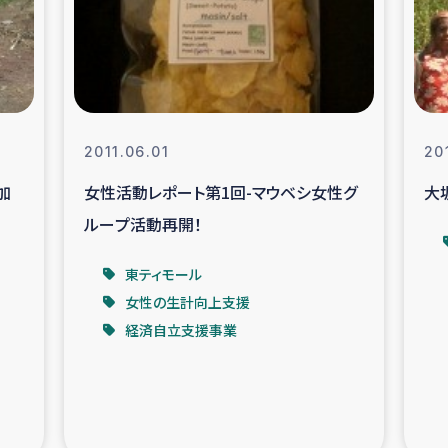
なぐサリー・リサイクル・プロジ
復興
クト
教育事業
女性グループPIFWA
2011.06.01
201
加
女性活動レポート第1回-マウベシ女性グ
大
人道支援
令和6年能登半
ループ活動再開！
資配付および教育支援
ミャンマ
東ティモール
女性の生計向上支援
マー移民子ども支援
漁民によるマン
経済自立支援事業
難民への食糧・越冬支援
レバノンに
ア難民への教育支援事業
レバノンでのシリア難民