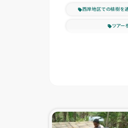
西岸地区での植樹を
ツアー
緊急
東ティモー
カカオ生
トルコにおける
スリランカ ムライテ
スリランカ