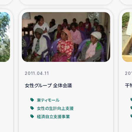
の市民との共生
神原ゼミ
在宅被災者支援
復興応
支援・農業復興支援
漁業
ボランティア日誌
経済自
2011.04.11
20
所づくり
ガザ空爆被災者への
女性グループ 全体会議
干
ける羊の畜産支援
ガザ地区での公園の
東ティモール
女性の生計向上支援
被災住民への緊急支援
ガザ地区酪農を通した
経済自立支援事業
活改善による栄養改善事業
フェアト