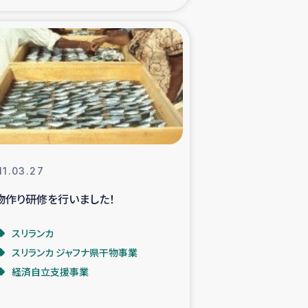
xパルシック
援隊の活動
復興支援
立支援事業
11.03.27
食料支援と農家生産支援
物作り研修を行いました！
緑化を通じた支援事業
スリランカ
スリランカ ジャフナ県干物事業
女性グループの生計支援
経済自立支援事業
レード事業