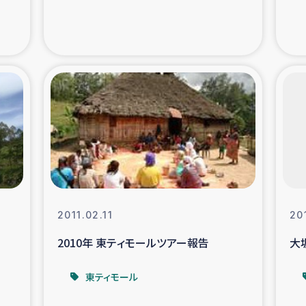
支援事業
女性の生計向上を通じ
際教育
食
ア地震被災者支援
デニヤヤ小規
ー生産者支援
アイナロ県マウベシ郡
規模爆発被災者支援
女性の生
2011.02.11
20
トリー（カカオ）事業
2010年 東ティモールツアー報告
大
東ティモール