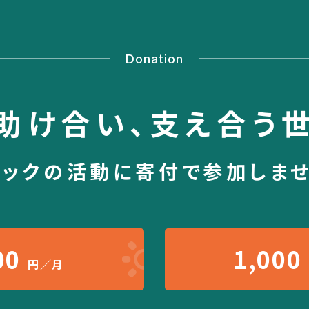
Donation
助け合い、
支え合う
シックの活動に
寄付で参加しま
00
1,000
円／月