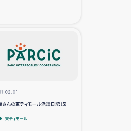
た子どもの栄養改善事業
べる
模紅茶農家支援
でのコーヒー畑改善事業
計向上支援
11.02.01
坂さんの東ティモール派遣日記（5）
東ティモール