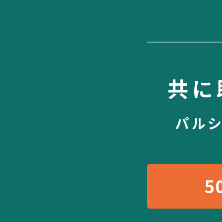
共に
パル
5