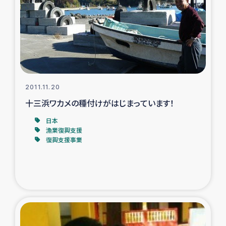
スリランカの南北女性をつなぐサリー・リサイクル・プロ
ジェクト
復興支援事業
民際教育事業
2011.11.20
女性グループPIFWANITAによる食品加工事業
十三浜ワカメの種付けがはじまっています！
日本
ガザ人道支援
漁業復興支援
復興支援事業
令和6年能登半島地震 緊急支援
国内避難民への物資配付および教育支援
ミャンマー緊急支援