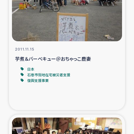
復興応援隊の活動
仮設住宅生活支援・農業復興支援
漁業復興支援
2011.11.15
芋煮＆バーベキュー＠おちゃっこ鹿妻
インターン・ボランティア日誌
日本
経済自立支援事業
石巻市街地在宅被災者支援
復興支援事業
居場所づくり
ガザ空爆被災者への食料支援と農家生産支援
ガザ地区における羊の畜産支援