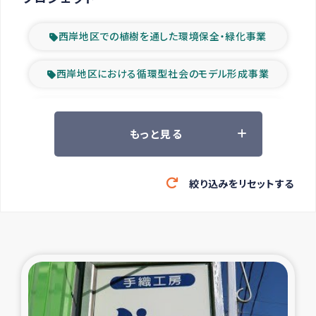
西岸地区での植樹を通した環境保全・緑化事業
西岸地区における循環型社会のモデル形成事業
ツアー参加者の声
もっと見る
山間部農村の水利改善事業
絞り込みをリセットする
緊急救援の時代
森林保全型農業の支援事業
東ティモール豪雨緊急支援
大雨による洪水被災者支援