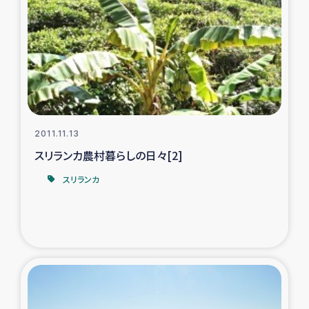
トルコ・シリア地震被災者支援
デニヤヤ小規模紅茶農家支援
コーヒー生産者支援
2011.11.13
アイナロ県マウベシ郡でのコーヒー畑改善事業
スリランカ農村暮らしの日々[2]
ベイルート大規模爆発被災者支援
スリランカ
女性の生計向上支援
アグロフォレストリー（カカオ）事業