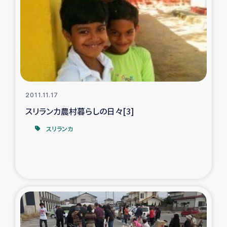
タイ国境ミャンマー移民子ども支援
漁民によるマングローブ植林活動
レバノンでのシリア難民への食糧・越冬支援
レバノンにおける緊急支援
2011.11.17
スリランカ農村暮らしの日々[3]
レバノンでのシリア難民への教育支援事業
スリランカ
レバノンでのシリア難民・レバノン人への農業支援
海外ルーツの市民との共生
神原ゼミxパルシック
石巻市街地在宅被災者支援