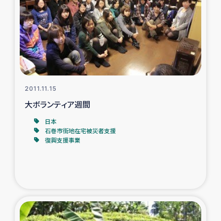
ガザ地区での公園の緑化を通じた支援事業
ガザ地区における被災住民への緊急支援
ガザ地区酪農を通した女性グループの生計支援
ふりかけ普及と食生活改善による栄養改善事業
2011.11.15
大ボランティア週間
フェアトレード事業
日本
石巻市街地在宅被災者支援
緊急支援事業
復興支援事業
女性の生計向上を通じた子どもの栄養改善事業
民際教育
食べる