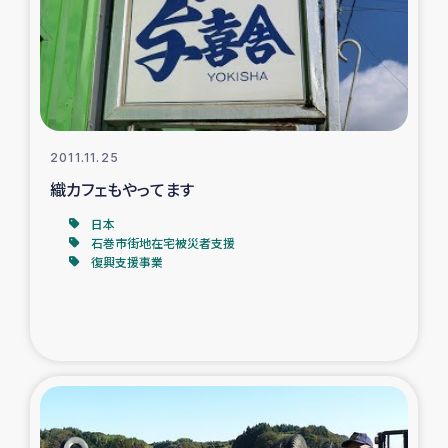
カカオ生産者支援事業
シリア国内避難民・帰還民の生活再建支援
トルコにおけるシリア難民支援事業
2011.11.25
インドネシア中部 スラウェシの地震・津波被災者支援
織カフェもやってます
日本
スリランカ ムライティブ県帰還民の生活再建支援
石巻市街地在宅被災者支援
復興支援事業
スリランカ ジャフナ県干物事業
スリランカ 緊急人道支援
スリランカ南部洪水被災者支援