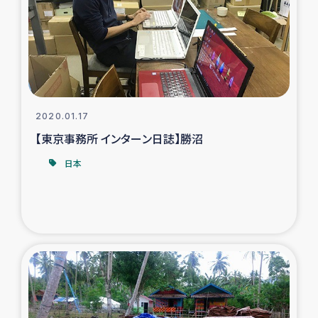
スリランカの南北女性をつなぐサリー・リサイクル・プロ
ジェクト
復興支援事業
民際教育事業
2020.01.17
女性グループPIFWANITAによる食品加工事業
【東京事務所 インターン日誌】勝沼
日本
ガザ人道支援
令和6年能登半島地震 緊急支援
国内避難民への物資配付および教育支援
ミャンマー緊急支援