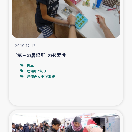
復興応援隊の活動
仮設住宅生活支援・農業復興支援
漁業復興支援
2019.12.12
『第三の居場所』の必要性
インターン・ボランティア日誌
日本
居場所づくり
経済自立支援事業
経済自立支援事業
居場所づくり
ガザ空爆被災者への食料支援と農家生産支援
ガザ地区における羊の畜産支援