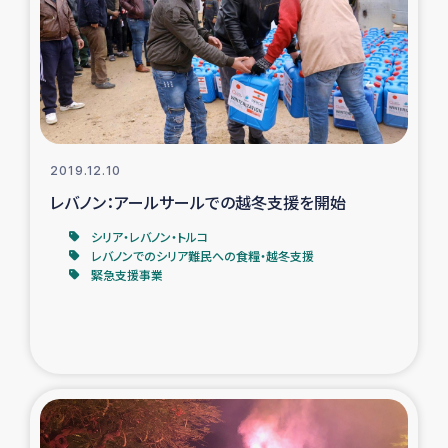
ガザ地区での公園の緑化を通じた支援事業
ガザ地区における被災住民への緊急支援
ガザ地区酪農を通した女性グループの生計支援
ふりかけ普及と食生活改善による栄養改善事業
2019.12.10
レバノン：アールサールでの越冬支援を開始
フェアトレード事業
シリア・レバノン・トルコ
レバノンでのシリア難民への食糧・越冬支援
緊急支援事業
緊急支援事業
女性の生計向上を通じた子どもの栄養改善事業
民際教育
食べる