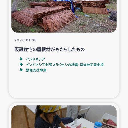
タイ国境ミャンマー移民子ども支援
漁民によるマングローブ植林活動
レバノンでのシリア難民への食糧・越冬支援
2020.01.08
レバノンにおける緊急支援
仮設住宅の屋根材がもたらしたもの
インドネシア
レバノンでのシリア難民への教育支援事業
インドネシア中部 スラウェシの地震・津波被災者支援
緊急支援事業
レバノンでのシリア難民・レバノン人への農業支援
海外ルーツの市民との共生
神原ゼミxパルシック
石巻市街地在宅被災者支援