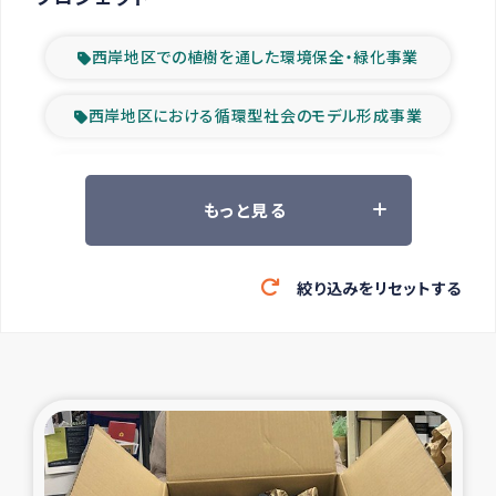
西岸地区での植樹を通した環境保全・緑化事業
西岸地区における循環型社会のモデル形成事業
ツアー参加者の声
もっと見る
山間部農村の水利改善事業
絞り込みをリセットする
緊急救援の時代
森林保全型農業の支援事業
東ティモール豪雨緊急支援
大雨による洪水被災者支援