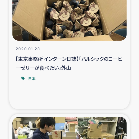
カカオ生産者支援事業
シリア国内避難民・帰還民の生活再建支援
トルコにおけるシリア難民支援事業
2020.01.23
インドネシア中部 スラウェシの地震・津波被災者支援
【東京事務所 インターン日誌】「パルシックのコーヒ
ーゼリーが食べたい」外山
スリランカ ムライティブ県帰還民の生活再建支援
日本
スリランカ ジャフナ県干物事業
スリランカ 緊急人道支援
スリランカ南部洪水被災者支援