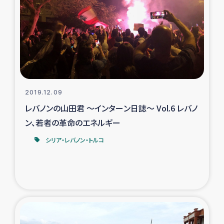
トルコ・シリア地震被災者支援
デニヤヤ小規模紅茶農家支援
コーヒー生産者支援
2019.12.09
アイナロ県マウベシ郡でのコーヒー畑改善事業
レバノンの山田君 ～インターン日誌～ Vol.6 レバノ
ン、若者の革命のエネルギー
ベイルート大規模爆発被災者支援
シリア・レバノン・トルコ
女性の生計向上支援
アグロフォレストリー（カカオ）事業