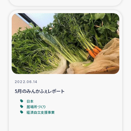
復興応援隊の活動
仮設住宅生活支援・農業復興支援
漁業復興支援
インターン・ボランティア日誌
経済自立支援事業
2022.06.14
居場所づくり
5月のみんかふぇレポート
日本
ガザ空爆被災者への食料支援と農家生産支援
居場所づくり
経済自立支援事業
ガザ地区における羊の畜産支援