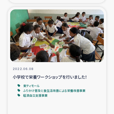
トルコ・シリア地震被災者支援
デニヤヤ小規模紅茶農家支援
コーヒー生産者支援
アイナロ県マウベシ郡でのコーヒー畑改善事業
ベイルート大規模爆発被災者支援
2022.06.08
小学校で栄養ワークショップを行いました！
女性の生計向上支援
東ティモール
ふりかけ普及と食生活改善による栄養改善事業
アグロフォレストリー（カカオ）事業
経済自立支援事業