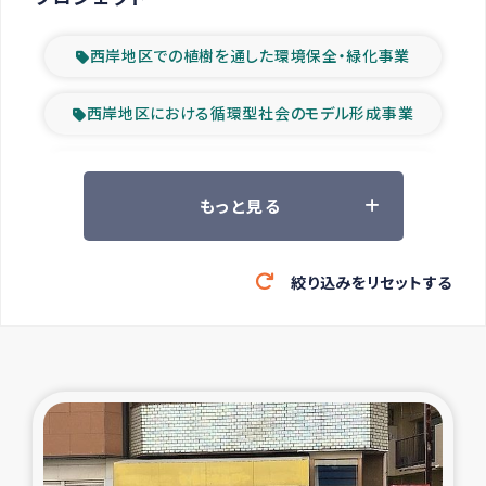
西岸地区での植樹を通した環境保全・緑化事業
西岸地区における循環型社会のモデル形成事業
ツアー参加者の声
もっと見る
山間部農村の水利改善事業
絞り込みをリセットする
緊急救援の時代
森林保全型農業の支援事業
東ティモール豪雨緊急支援
大雨による洪水被災者支援