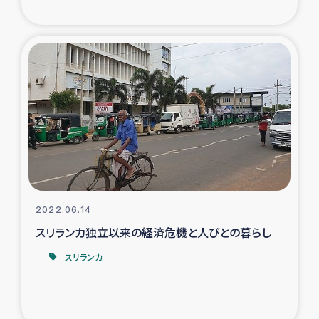
ガザ地区での公園の緑化を通じた支援事業
ガザ地区における被災住民への緊急支援
ガザ地区酪農を通した女性グループの生計支援
ふりかけ普及と食生活改善による栄養改善事業
フェアトレード事業
緊急支援事業
2022.06.14
スリランカ独立以来の経済危機と人びとの暮らし
女性の生計向上を通じた子どもの栄養改善事業
スリランカ
民際教育
食べる