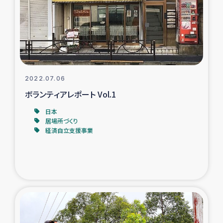
カカオ生産者支援事業
シリア国内避難民・帰還民の生活再建支援
トルコにおけるシリア難民支援事業
2022.07.06
インドネシア中部 スラウェシの地震・津波被災者支援
ボランティアレポート Vol.1
日本
スリランカ ムライティブ県帰還民の生活再建支援
居場所づくり
経済自立支援事業
スリランカ ジャフナ県干物事業
スリランカ 緊急人道支援
スリランカ南部洪水被災者支援