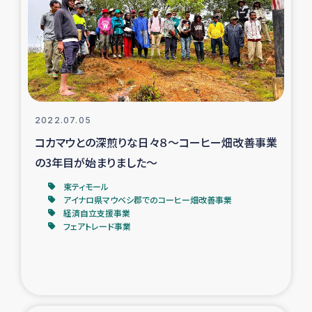
スリランカの南北女性をつなぐサリー・リサイクル・プロ
ジェクト
復興支援事業
民際教育事業
2022.07.05
女性グループPIFWANITAによる食品加工事業
コカマウとの深煎りな日々８～コーヒー畑改善事業
の3年目が始まりました～
ガザ人道支援
東ティモール
アイナロ県マウベシ郡でのコーヒー畑改善事業
令和6年能登半島地震 緊急支援
経済自立支援事業
フェアトレード事業
国内避難民への物資配付および教育支援
ミャンマー緊急支援