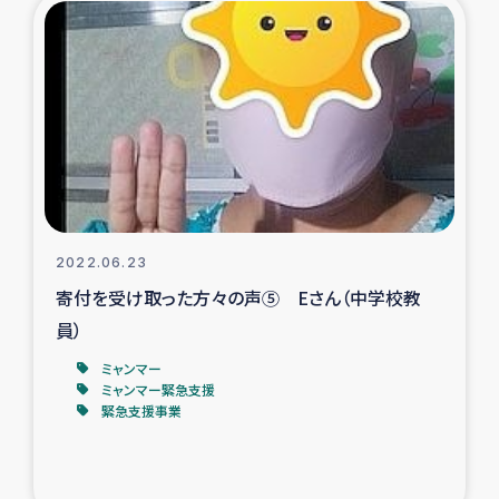
タイ国境ミャンマー移民子ども支援
漁民によるマングローブ植林活動
レバノンでのシリア難民への食糧・越冬支援
レバノンにおける緊急支援
レバノンでのシリア難民への教育支援事業
2022.06.23
寄付を受け取った方々の声⑤ Eさん（中学校教
レバノンでのシリア難民・レバノン人への農業支援
員）
海外ルーツの市民との共生
ミャンマー
ミャンマー緊急支援
緊急支援事業
神原ゼミxパルシック
石巻市街地在宅被災者支援