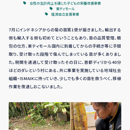
女性の生計向上を通じた子どもの栄養改善事業
東ティモール
経済自立支援事業
7月にインドネシアからの菊の苗第
1
便が届きました。輸出する
側も輸入する側も初めてということもあり、苗の品質管理、梱
包の仕方、東ティモール国内に到着してからの手続き等に手間
取り、受け取った段階で傷んでしまっている苗が多くありまし
た。税関を通過して受け取ったその日に、首都ディリから
40
分
ほどのダレという村にある、共に事業を実施している地域社会
組織・
ISMAIK
に持っていき、少しでも多くの苗を救うべく、移植
作業を夜通しおこないました。