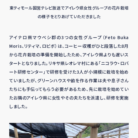
東ティモール国営テレビ放送でアイレウ県女性グループの花卉栽培
の様子をとりあげていただきました
アイナロ県マウベシ郡の
3
つの女性グループ（
Feto Buka
Moris
、リティマ、ロビボ）は、コーヒー収穫がひと段落した
8
月
から花卉栽培の準備を開始したため、アイレウ県よりも遅いス
タートとなりました。リキサ県レオレマ村にある「ニコラウ・ロバ
ート研修センター」で研修を受けた
3
人が小規模に栽培を始め
ていましたが、グリーンハウスや畝を作る作業は夫や息子さん
たちにも手伝ってもらう必要があるため、先に栽培を始めてい
たお隣のアイレウ県に女性やその夫たちを派遣し、研修を実施
しました。