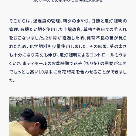
が、ホースでの水やりには時間がかかる
そこからは、温湿度の管理、朝夕の水やり、日照と電灯照明の
管理、有機たい肥を使用した土壌改良、草抜き等日々の手入れ
をおこないました。
2
か月が経過した頃、発育不良の苗が見ら
れたため、化学肥料も少量使用しました。その結果、茎の太さ
も十分になり背丈も伸び、電灯照明によるコントロールもうま
くいき、東ティモールのお盆時期で花卉（切り花）の需要が年間
でもっとも高い
10
月末に開花時期を合わせることができまし
た。