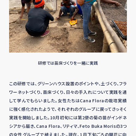
研修では苗床づくりを一緒に実践
この研修では、グリーンハウス設置のポイントや、土づくり、フラ
ワーネットづくり、苗床づくり、日々の手入れについて実践を通
して学んでもらいました。女性たちは
Cana Flora
の栽培実績
に強く感化されたようで、それぞれのグループに戻ってさっそく
実践を開始しました。
10
月初旬には第
2
便の菊の苗がインドネ
シアから届き、
Cana Flora
、リティマ、
Feto Buka Moris
の
3
つ
の女性グループで植えました。現在、
1
月下旬ごろの開花に向