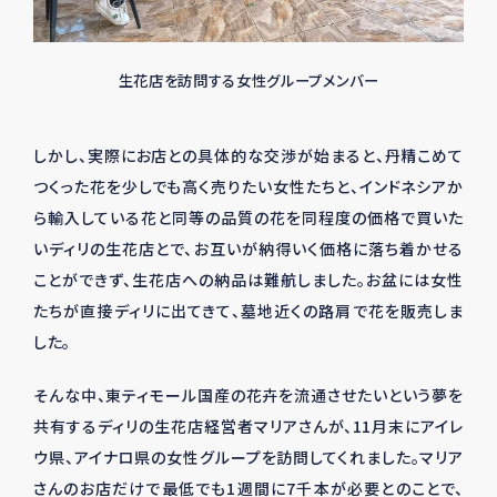
生花店を訪問する女性グループメンバー
しかし、実際にお店との具体的な交渉が始まると、丹精こめて
つくった花を少しでも高く売りたい女性たちと、インドネシアか
ら輸入している花と同等の品質の花を同程度の価格で買いた
いディリの生花店とで、お互いが納得いく価格に落ち着かせる
ことができず、生花店への納品は難航しました。お盆には女性
たちが直接ディリに出てきて、墓地近くの路肩で花を販売しま
した。
そんな中、東ティモール国産の花卉を流通させたいという夢を
共有するディリの生花店経営者マリアさんが、
11
月末にアイレ
ウ県、アイナロ県の女性グループを訪問してくれました。マリア
さんのお店だけで最低でも
1
週間に
7
千本が必要とのことで、