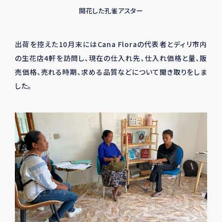
開花した孔雀アスター
出荷を控えた
10
月末には
Cana Flora
の代表者とディリ市内
の生花店
4
軒を訪問し、現在の仕入れ先、仕入れ価格と量、販
売価格、売れる時期、求める品質などについて聞き取りをしま
した。