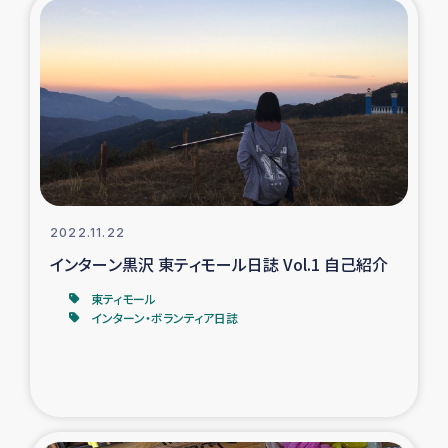
トルコ・シリア地震被災者支援
デニヤヤ小規模紅茶農家支援
コーヒー生産者支援
アイナロ県マウベシ郡でのコーヒー畑改善事業
2022.11.22
ベイルート大規模爆発被災者支援
インターン黒沢 東ティモール日誌 Vol.1 自己紹介
東ティモール
女性の生計向上支援
インターン・ボランティア日誌
アグロフォレストリー（カカオ）事業