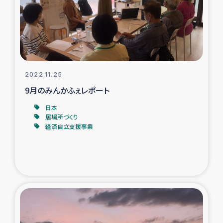
タイ国境ミャンマー移民子ども支援
漁民によるマングローブ植林活動
レバノンでのシリア難民への食糧・越冬支援
2022.11.25
レバノンにおける緊急支援
9月のみんかふぇレポート
日本
レバノンでのシリア難民への教育支援事業
居場所づくり
経済自立支援事業
レバノンでのシリア難民・レバノン人への農業支援
海外ルーツの市民との共生
神原ゼミxパルシック
石巻市街地在宅被災者支援