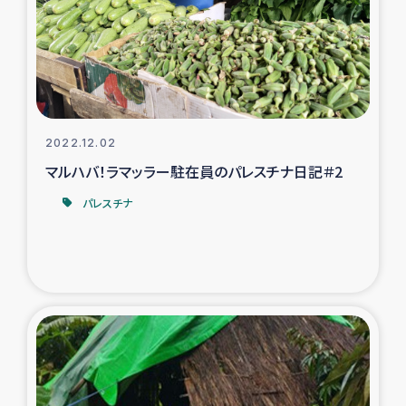
カカオ生産者支援事業
シリア国内避難民・帰還民の生活再建支援
トルコにおけるシリア難民支援事業
2022.12.02
インドネシア中部 スラウェシの地震・津波被災者支援
マルハバ！ラマッラー駐在員のパレスチナ日記＃2
パレスチナ
スリランカ ムライティブ県帰還民の生活再建支援
スリランカ ジャフナ県干物事業
スリランカ 緊急人道支援
スリランカ南部洪水被災者支援