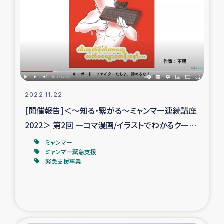
ガザ地区での公園の緑化を通じた支援事業
ガザ地区における被災住民への緊急支援
ガザ地区酪農を通した女性グループの生計支援
ふりかけ普及と食生活改善による栄養改善事業
2022.11.22
[開催報告]＜～知る・繋がる～ミャンマー連続講座
フェアトレード事業
2022＞ 第2回 一コマ漫画/イラストでわかるクーデ
ター後のミャンマー
緊急支援事業
ミャンマー
ミャンマー緊急支援
緊急支援事業
女性の生計向上を通じた子どもの栄養改善事業
民際教育
食べる