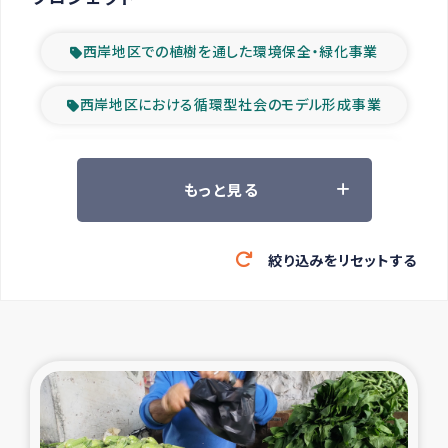
西岸地区での植樹を通した環境保全・緑化事業
西岸地区における循環型社会のモデル形成事業
ツアー参加者の声
もっと見る
山間部農村の水利改善事業
絞り込みをリセットする
緊急救援の時代
森林保全型農業の支援事業
東ティモール豪雨緊急支援
大雨による洪水被災者支援