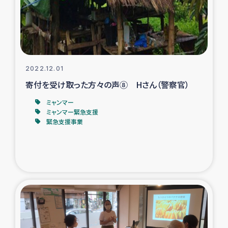
スリランカの南北女性をつなぐサリー・リサイクル・プロ
ジェクト
復興支援事業
2022.12.01
民際教育事業
寄付を受け取った方々の声⑧ Hさん（警察官）
女性グループPIFWANITAによる食品加工事業
ミャンマー
ミャンマー緊急支援
緊急支援事業
ガザ人道支援
令和6年能登半島地震 緊急支援
国内避難民への物資配付および教育支援
ミャンマー緊急支援