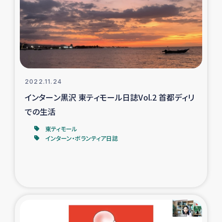
復興応援隊の活動
仮設住宅生活支援・農業復興支援
漁業復興支援
2022.11.24
インターン黒沢 東ティモール日誌Vol.2 首都ディリ
インターン・ボランティア日誌
での生活
経済自立支援事業
東ティモール
インターン・ボランティア日誌
居場所づくり
ガザ空爆被災者への食料支援と農家生産支援
ガザ地区における羊の畜産支援