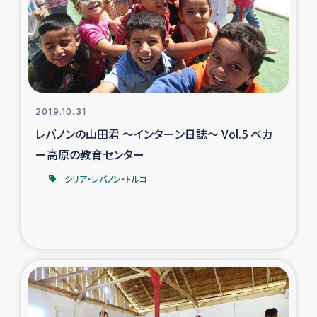
カカオ生産者支援事業
シリア国内避難民・帰還民の生活再建支援
トルコにおけるシリア難民支援事業
2019.10.31
インドネシア中部 スラウェシの地震・津波被災者支援
レバノンの山田君 ～インターン日誌～ Vol.5 ベカ
ー高原の教育センター
スリランカ ムライティブ県帰還民の生活再建支援
シリア・レバノン・トルコ
スリランカ ジャフナ県干物事業
スリランカ 緊急人道支援
スリランカ南部洪水被災者支援