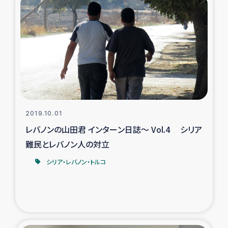
復興応援隊の活動
仮設住宅生活支援・農業復興支援
漁業復興支援
インターン・ボランティア日誌
2019.10.01
経済自立支援事業
レバノンの山田君 インターン日誌～ Vol.4 シリア
難民とレバノン人の対立
居場所づくり
シリア・レバノン・トルコ
ガザ空爆被災者への食料支援と農家生産支援
ガザ地区における羊の畜産支援