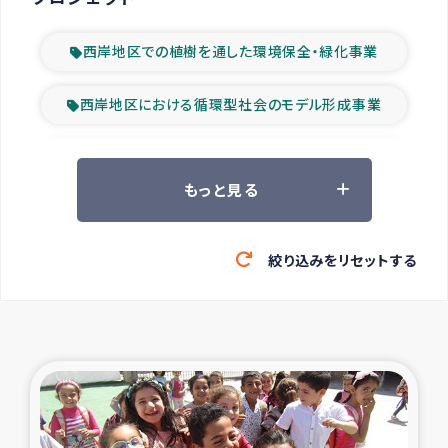
西岸地区での植樹を通した環境保全・緑化事業
西岸地区における循環型社会のモデル形成事業
ツアー参加者の声
もっと見る
山間部農村の水利改善事業
絞り込みをリセットする
緊急救援の時代
森林保全型農業の支援事業
東ティモール豪雨緊急支援
大雨による洪水被災者支援