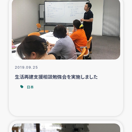
ガザ地区での公園の緑化を通じた支援事業
ガザ地区における被災住民への緊急支援
ガザ地区酪農を通した女性グループの生計支援
ふりかけ普及と食生活改善による栄養改善事業
フェアトレード事業
2019.09.25
生活再建支援相談勉強会を実施しました
緊急支援事業
日本
女性の生計向上を通じた子どもの栄養改善事業
民際教育
食べる