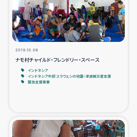
スリランカの南北女性をつなぐサリー・リサイクル・プロ
ジェクト
復興支援事業
民際教育事業
2019.10.08
女性グループPIFWANITAによる食品加工事業
ナモ村チャイルド・フレンドリー・スペース
インドネシア
ガザ人道支援
インドネシア中部 スラウェシの地震・津波被災者支援
緊急支援事業
令和6年能登半島地震 緊急支援
国内避難民への物資配付および教育支援
ミャンマー緊急支援