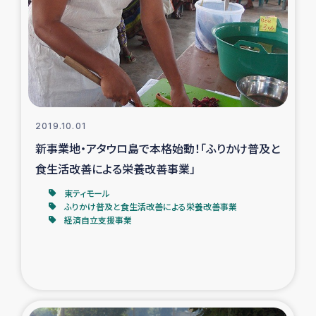
タイ国境ミャンマー移民子ども支援
漁民によるマングローブ植林活動
レバノンでのシリア難民への食糧・越冬支援
レバノンにおける緊急支援
2019.10.01
新事業地・アタウロ島で本格始動！「ふりかけ普及と
レバノンでのシリア難民への教育支援事業
食生活改善による栄養改善事業」
レバノンでのシリア難民・レバノン人への農業支援
東ティモール
ふりかけ普及と食生活改善による栄養改善事業
経済自立支援事業
海外ルーツの市民との共生
神原ゼミxパルシック
石巻市街地在宅被災者支援