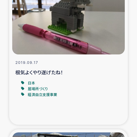
トルコ・シリア地震被災者支援
デニヤヤ小規模紅茶農家支援
コーヒー生産者支援
アイナロ県マウベシ郡でのコーヒー畑改善事業
2019.09.17
根気よくやり遂げたね！
ベイルート大規模爆発被災者支援
日本
居場所づくり
女性の生計向上支援
経済自立支援事業
アグロフォレストリー（カカオ）事業