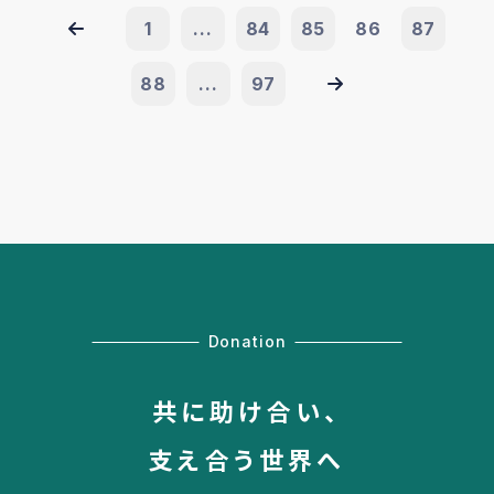
1
...
84
85
86
87
88
...
97
Donation
共に助け合い、
支え合う世界へ