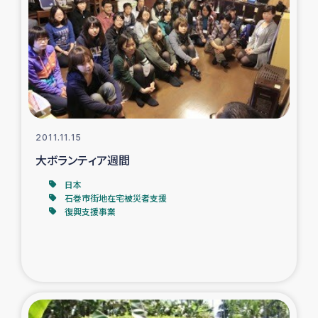
トルコ・シリア地震被災者支援
デニヤヤ小規模紅茶農家支援
コーヒー生産者支援
2011.11.15
アイナロ県マウベシ郡でのコーヒー畑改善事業
大ボランティア週間
ベイルート大規模爆発被災者支援
日本
石巻市街地在宅被災者支援
復興支援事業
女性の生計向上支援
アグロフォレストリー（カカオ）事業