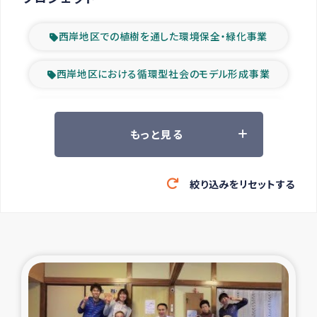
西岸地区での植樹を通した環境保全・緑化事業
西岸地区における循環型社会のモデル形成事業
ツアー参加者の声
もっと見る
山間部農村の水利改善事業
絞り込みをリセットする
緊急救援の時代
森林保全型農業の支援事業
東ティモール豪雨緊急支援
大雨による洪水被災者支援