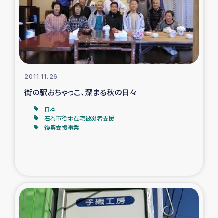
カカオ生産者支援事業
シリア国内避難民・帰還民の生活再建支援
トルコにおけるシリア難民支援事業
2011.11.26
インドネシア中部 スラウェシの地震・津波被災者支援
街の駅おちゃっこ、深まる秋の日々
日本
スリランカ ムライティブ県帰還民の生活再建支援
石巻市街地在宅被災者支援
復興支援事業
スリランカ ジャフナ県干物事業
スリランカ 緊急人道支援
スリランカ南部洪水被災者支援