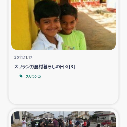
復興応援隊の活動
仮設住宅生活支援・農業復興支援
漁業復興支援
インターン・ボランティア日誌
2011.11.17
スリランカ農村暮らしの日々[3]
経済自立支援事業
スリランカ
居場所づくり
ガザ空爆被災者への食料支援と農家生産支援
ガザ地区における羊の畜産支援