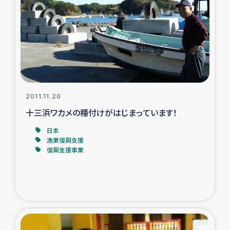
タイ国境ミャンマー移民子ども支援
漁民によるマングローブ植林活動
レバノンでのシリア難民への食糧・越冬支援
レバノンにおける緊急支援
2011.11.20
十三浜ワカメの種付けがはじまっています！
レバノンでのシリア難民への教育支援事業
日本
レバノンでのシリア難民・レバノン人への農業支援
漁業復興支援
復興支援事業
海外ルーツの市民との共生
神原ゼミxパルシック
石巻市街地在宅被災者支援