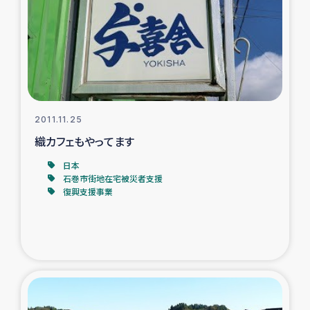
スリランカの南北女性をつなぐサリー・リサイクル・プロ
ジェクト
復興支援事業
民際教育事業
2011.11.25
女性グループPIFWANITAによる食品加工事業
織カフェもやってます
日本
ガザ人道支援
石巻市街地在宅被災者支援
復興支援事業
令和6年能登半島地震 緊急支援
国内避難民への物資配付および教育支援
ミャンマー緊急支援