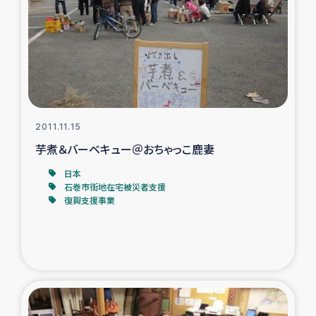
ガザ地区での公園の緑化を通じた支援事業
ガザ地区における被災住民への緊急支援
ガザ地区酪農を通した女性グループの生計支援
ふりかけ普及と食生活改善による栄養改善事業
2011.11.15
芋煮＆バーベキュー＠おちゃっこ鹿妻
フェアトレード事業
日本
石巻市街地在宅被災者支援
緊急支援事業
復興支援事業
女性の生計向上を通じた子どもの栄養改善事業
民際教育
食べる