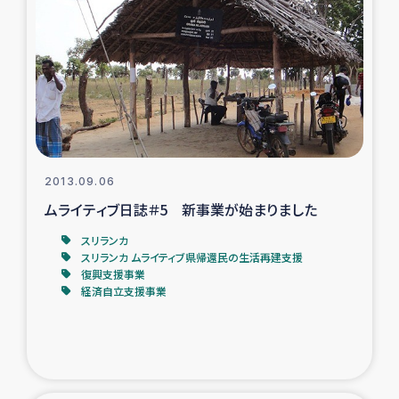
復興応援隊の活動
仮設住宅生活支援・農業復興支援
漁業復興支援
インターン・ボランティア日誌
2013.09.06
ムライティブ日誌＃5 新事業が始まりました
経済自立支援事業
スリランカ
スリランカ ムライティブ県帰還民の生活再建支援
居場所づくり
復興支援事業
経済自立支援事業
ガザ空爆被災者への食料支援と農家生産支援
ガザ地区における羊の畜産支援