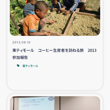
スリランカの南北女性をつなぐサリー・リサイクル・プロ
ジェクト
復興支援事業
民際教育事業
2013.09.10
女性グループPIFWANITAによる食品加工事業
東ティモール コーヒー生産者を訪ねる旅 2013
参加報告
ガザ人道支援
東ティモール
令和6年能登半島地震 緊急支援
国内避難民への物資配付および教育支援
ミャンマー緊急支援