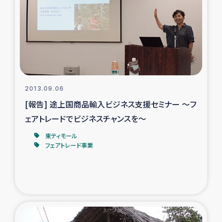
タイ国境ミャンマー移民子ども支援
漁民によるマングローブ植林活動
レバノンでのシリア難民への食糧・越冬支援
レバノンにおける緊急支援
2013.09.06
[報告] 途上国商品輸入ビジネス支援セミナー ～フ
レバノンでのシリア難民への教育支援事業
ェアトレードでビジネスチャンスを～
レバノンでのシリア難民・レバノン人への農業支援
東ティモール
フェアトレード事業
海外ルーツの市民との共生
神原ゼミxパルシック
石巻市街地在宅被災者支援