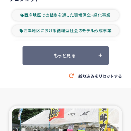
西岸地区での植樹を通した環境保全・緑化事業
西岸地区における循環型社会のモデル形成事業
ツアー参加者の声
もっと見る
山間部農村の水利改善事業
絞り込みをリセットする
緊急救援の時代
森林保全型農業の支援事業
東ティモール豪雨緊急支援
大雨による洪水被災者支援