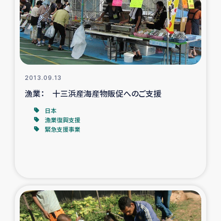
カカオ生産者支援事業
シリア国内避難民・帰還民の生活再建支援
トルコにおけるシリア難民支援事業
2013.09.13
インドネシア中部 スラウェシの地震・津波被災者支援
漁業： 十三浜産海産物販促へのご支援
日本
スリランカ ムライティブ県帰還民の生活再建支援
漁業復興支援
緊急支援事業
スリランカ ジャフナ県干物事業
スリランカ 緊急人道支援
スリランカ南部洪水被災者支援