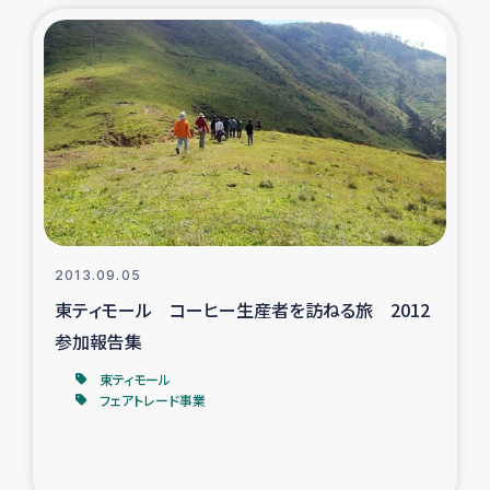
トルコ・シリア地震被災者支援
デニヤヤ小規模紅茶農家支援
コーヒー生産者支援
アイナロ県マウベシ郡でのコーヒー畑改善事業
ベイルート大規模爆発被災者支援
2013.09.05
東ティモール コーヒー生産者を訪ねる旅 2012
女性の生計向上支援
参加報告集
東ティモール
アグロフォレストリー（カカオ）事業
フェアトレード事業