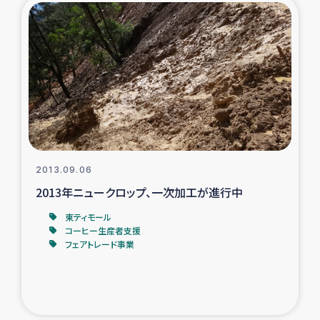
ガザ地区での公園の緑化を通じた支援事業
ガザ地区における被災住民への緊急支援
ガザ地区酪農を通した女性グループの生計支援
ふりかけ普及と食生活改善による栄養改善事業
フェアトレード事業
2013.09.06
2013年ニュークロップ、一次加工が進行中
緊急支援事業
東ティモール
コーヒー生産者支援
女性の生計向上を通じた子どもの栄養改善事業
フェアトレード事業
民際教育
食べる