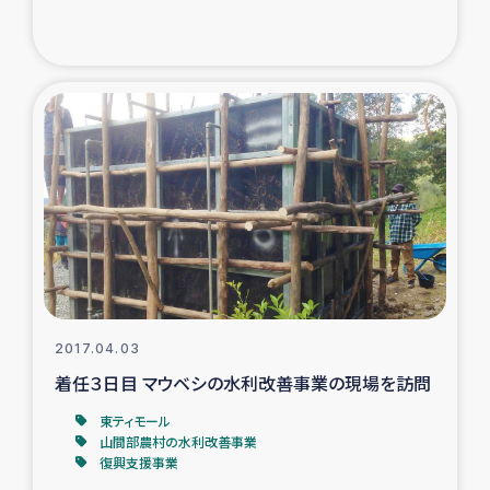
トルコ・シリア地震被災者支援
デニヤヤ小規模紅茶農家支援
コーヒー生産者支援
アイナロ県マウベシ郡でのコーヒー畑改善事業
ベイルート大規模爆発被災者支援
女性の生計向上支援
2017.04.03
着任３日目 マウベシの水利改善事業の現場を訪問
アグロフォレストリー（カカオ）事業
東ティモール
山間部農村の水利改善事業
復興支援事業