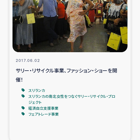
復興応援隊の活動
仮設住宅生活支援・農業復興支援
漁業復興支援
インターン・ボランティア日誌
2017.06.02
サリー・リサイクル事業、ファッション・ショーを開
経済自立支援事業
催！
スリランカ
居場所づくり
スリランカの南北女性をつなぐサリー・リサイクル・プロ
ジェクト
経済自立支援事業
ガザ空爆被災者への食料支援と農家生産支援
フェアトレード事業
ガザ地区における羊の畜産支援