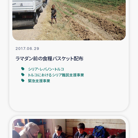
カカオ生産者支援事業
シリア国内避難民・帰還民の生活再建支援
トルコにおけるシリア難民支援事業
2017.06.29
インドネシア中部 スラウェシの地震・津波被災者支援
ラマダン前の食糧バスケット配布
シリア・レバノン・トルコ
スリランカ ムライティブ県帰還民の生活再建支援
トルコにおけるシリア難民支援事業
緊急支援事業
スリランカ ジャフナ県干物事業
スリランカ 緊急人道支援
スリランカ南部洪水被災者支援