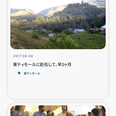
タイ国境ミャンマー移民子ども支援
漁民によるマングローブ植林活動
レバノンでのシリア難民への食糧・越冬支援
レバノンにおける緊急支援
2017.06.08
レバノンでのシリア難民への教育支援事業
東ティモールに赴任して、早2ヶ月
レバノンでのシリア難民・レバノン人への農業支援
東ティモール
海外ルーツの市民との共生
神原ゼミxパルシック
石巻市街地在宅被災者支援