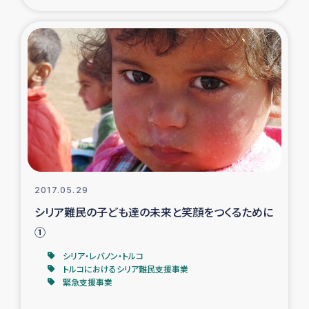
ガザ地区での公園の緑化を通じた支援事業
ガザ地区における被災住民への緊急支援
ガザ地区酪農を通した女性グループの生計支援
ふりかけ普及と食生活改善による栄養改善事業
フェアトレード事業
緊急支援事業
2017.05.29
シリア難民の子ども達の未来と笑顔をつくるために
女性の生計向上を通じた子どもの栄養改善事業
①
シリア・レバノン・トルコ
民際教育
トルコにおけるシリア難民支援事業
緊急支援事業
食べる