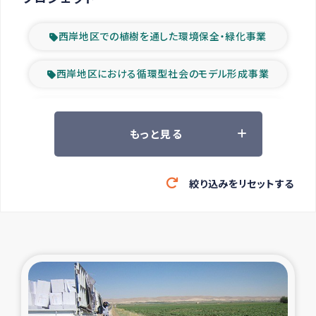
西岸地区での植樹を通した環境保全・緑化事業
西岸地区における循環型社会のモデル形成事業
ツアー参加者の声
もっと見る
山間部農村の水利改善事業
絞り込みをリセットする
緊急救援の時代
森林保全型農業の支援事業
東ティモール豪雨緊急支援
大雨による洪水被災者支援