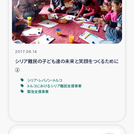
スリランカの南北女性をつなぐサリー・リサイクル・プロ
ジェクト
復興支援事業
民際教育事業
2017.06.14
女性グループPIFWANITAによる食品加工事業
シリア難民の子ども達の未来と笑顔をつくるために
②
ガザ人道支援
シリア・レバノン・トルコ
トルコにおけるシリア難民支援事業
令和6年能登半島地震 緊急支援
緊急支援事業
国内避難民への物資配付および教育支援
ミャンマー緊急支援