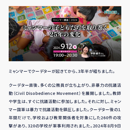
ミャンマーでクーデターが起きてから、
3
年半が経ちました。
クーデター直後、多くの公務員が立ち上がり、非暴力の抗議活
動（
Civil Disobedience Movement
）を展開しました。教師
や学生は、すぐに抗議活動に参加しました。それに対し、ミャン
マー国軍は暴力で抗議活動を鎮圧しました。クーデター後の１
年間だけで、学校および教育関係者を対象にした
260
件の攻
撃があり、
320
の学校が軍事利用されました。
2024
年
8
月
9
日