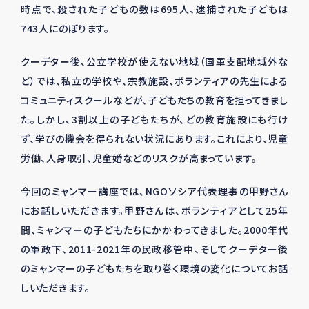
時点で、殺された子どもの数は
695
人、逮捕された子どもは
743
人にのぼります。
クーデター後、公立学校が使えない地域（国軍支配地域外な
ど）では、私立の学校や、宗教施設、ボランティアの先生による
コミュニティスクールなどが、子どもたちの教育を担ってきまし
た。しかし、
3
割以上の子どもたちが、どの教育施設にも行け
ず、学びの機会を得られない状況にあります。これにより、児童
労働、人身取引、児童婚などのリスクが高まっています。
今回のミャンマー講座では、
NGO
ソシア代表理事の甲野さん
にお話しいただきます。甲野さんは、ボランティアとして
25
年
間、ミャンマーの子どもたちにかかわってきました。
2000
年代
の軍政下、
2011-2021年
の民政移管中、そしてクーデター後
のミャンマーの子どもたちを取り巻く環境の変化についてお話
しいただきます。