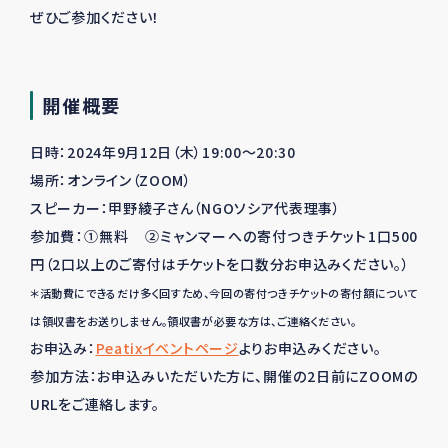
ぜひご参加ください！
開催概要
日時：2024年9月12日（木）19:00～20:30
場所：オンライン（ZOOM）
スピーカー：甲野綾子
さん（NGOソシア代表理事）
参加費：①無料 ②ミャンマーへの寄付つきチケット1口500
円（2口以上のご寄付はチケットを口数分お申込みください。）
＊活動費にできるだけ多く回すため、今回の寄付つきチケットの寄付額について
は領収書をお送りしません。領収書が必要な方は、ご連絡ください。
お申込み：
Peatixイベントページ
よりお申込みください。
参加方法：お申込みいただいた方に、開催の
2
日前に
ZOOM
の
URL
をご連絡します。