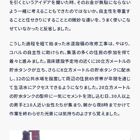
を引くというアイデアを聞いた時、そのお金が無駄にならない
よう一緒に考えることもできたのではないか。自主性を尊重す
ることと任せきりにすることとの微妙な違いを、うまく使いこな
せていなかったと反省しました。
こうした過程を経て始まった水道設備の改修工事は、やはり、
コハルの自主性に助けられ、集落の多くの住民の参加を得て
着々と進みました。苗床建設予定地の近くに20立方メートルの
貯水タンクが立ち、さらに6立方メートルの貯水タンクに配水
し、12の公共水場を設置して周辺の住民65世帯が年間を通じ
て生活水にアクセスできるようになりました。20立方メートル
の貯水タンクの型枠に一気にセメントを流し込む日、30人以上
の男手と10人近い女性たちが集まり、朝から夜8時までかけて
作業を終わらせた光景には気持ちのよさすら覚えました。