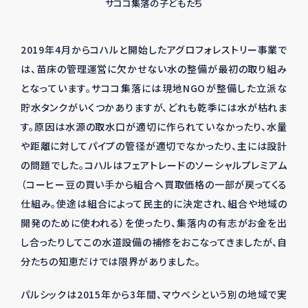
サココ集落の子どもたち
2019年4月からコハルと開始したアグロフォレストリー事業で
は、苗床の管理運営に欠かせない水の整備が最初の取り組み
となっています。サココ集落には現地NGOが整備した立派な
貯水タンクがいくつかありますが、どれも乾季には水が枯れま
す。原因は水源の取水口が適切に作られていなかったり、水量
や距離に対してパイプの管径が適切でなかったり、主には設計
の問題でした。コハルはフェアトレードのソーシャルプレミアム
（コーヒー豆の買い手から組合へ買取価格の一部が戻ってくる
仕組み。使途は組合によって民主的に決定され、組合や地域の
開発のために使われる）を使ったり、集落内の有志がお金を出
し合ったりしてこの水道設備の補修をおこなってきましたが、自
分たちの知恵だけでは限界がありました。
パルシックは2015年から3年間、マウベシという別の地域で実