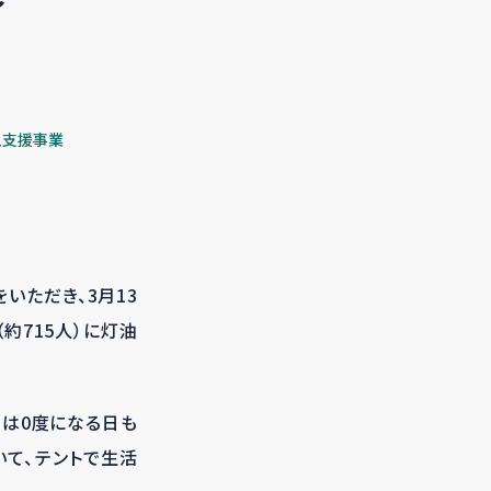
～
急支援事業
。
いただき、3月13
約715人）に灯油
朝は0度になる日も
いて、テントで生活