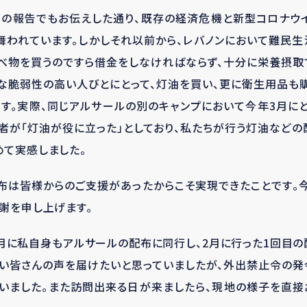
日の報告でもお伝えした通り、既存の経済危機と新型コロナウイ
舞われています。しかしそれ以前から、レバノンにおいて難民生
食べ物を買うのですら借金をしなければならず、十分に栄養摂取
うな脆弱性の高い人びとにとって、灯油を買い、更に衛生用品も
す。実際、同じアルサールの別のキャンプにおいて今年3月に
答者が「灯油が役に立った」としており、私たちが行う灯油など
て実感しました。
布は皆様からのご支援があったからこそ実現できたことです。
謝を申し上げます。
月に私自身もアルサールの配布に同行し、2月に行った1回目
行い皆さんの声を届けたいと思っていましたが、外出禁止令の発
まいました。また訪問出来る日が来ましたら、現地の様子を直接