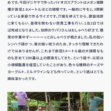
めです。今回デニヤヤで作ったバイオガスプラントはメタン発酵
槽が直径2.6メートルほどの規模です。一般的に牛を2，3頭飼
っている家庭で作るサイズです。穴堀を終えてから、建設技師
に来てもらい、昼夜を問わない突貫工事を行い、1泊2日でほ
ぼ完成となりました。技師のウパリさんはおしゃべり好きで、徹
夜の作業中ずーーーーっとおしゃべりが続きました。私の拙い
シンハラ語かつ、彼の強い訛りのため、すっかり理解できたわ
けではありませんが、これまで直径5メートル級の大規模なも
のも含めて200基以上の建設をしてきた、という話や、以前は
小規模酪農を経営していたことがあり、色々な種類のチーズや
ヨーグルト、ミルクワインなども作っていた、という話はとても
興味深かったです。