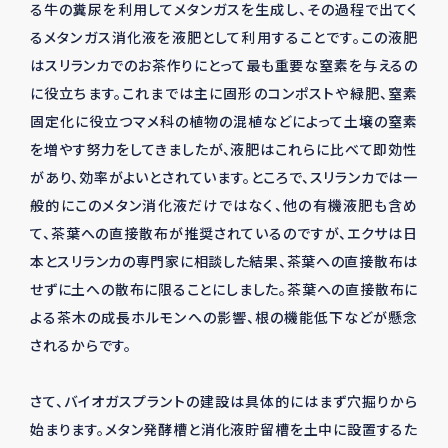
る牛の糞尿を利用してメタンガスを生成し、その過程で出てく
るメタンガス消化液を液肥として利用することです。この液肥
はスリランカでのお茶作りにとって最も重要な窒素を与えるの
に役立ちます。これまでは主に固形のコンポストや緑肥、窒素
固定化に役立つマメ科の植物の混植などによって土壌の窒素
を増やす努力をしてきましたが、液肥はこれらに比べて即効性
があり、効率がよいとされています。ところで、スリランカでは一
般的にこのメタン消化液だけではなく、他の有機液肥も含め
て、茶葉への直接散布が推奨されているのですが、エクサは日
本とスリランカの専門家に相談した結果、茶葉への直接散布は
せずに土への散布に限ることにしました。茶葉への直接散布に
よる茶木の成長ホルモンへの影響、根の機能低下などが懸念
されるからです。
さて、バイオガスプラントの建設は具体的にはまず穴掘りから
始まります。メタン発酵槽と消化液貯留槽を土中に設置するた