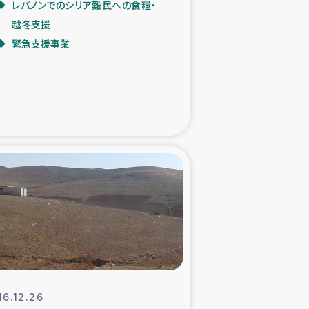
レバノンでのシリア難民への食糧・
越冬支援
た子どもの栄養改善事業
緊急支援事業
べる
模紅茶農家支援
でのコーヒー畑改善事業
計向上支援
16.12.26