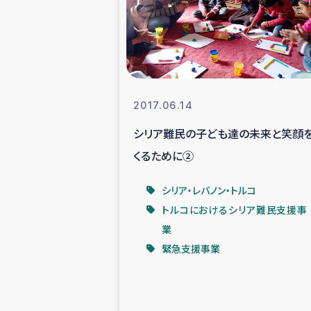
スリランカの南北女性をつ
ェ
民際
2017.06.14
シリア難民の子ども達の未来と笑顔
ガザ
くるために②
国内避難民への物
シリア・レバノン・トルコ
トルコにおけるシリア難民支援事
タイ国境ミャン
業
緊急支援事業
レバノンでのシリア
レバノンでのシリ