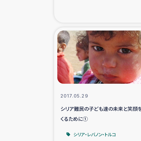
海外ルーツ
石巻市街地
仮設住宅生活
インターン・
居場
2017.05.29
ガザ地区にお
シリア難民の子ども達の未来と笑顔
くるために①
ガザ地区における
シリア・レバノン・トルコ
ふりかけ普及と食生