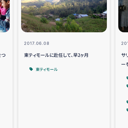
なぐサリー・リサイクル・プロジ
復興
クト
教育事業
女性グループPIFWA
2017.06.08
20
をつ
東ティモールに赴任して、早2ヶ月
サ
人道支援
令和6年能登半
ー
東ティモール
資配付および教育支援
ミャンマ
マー移民子ども支援
漁民によるマン
難民への食糧・越冬支援
レバノンに
ア難民への教育支援事業
レバノンでのシリア難民