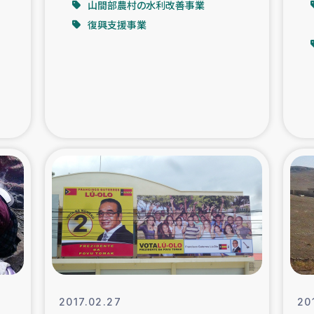
山間部農村の水利改善事業
復興支援事業
支援事業
女性の生計向上を通じ
際教育
食
ア地震被災者支援
デニヤヤ小規
ー生産者支援
アイナロ県マウベシ郡
規模爆発被災者支援
女性の生
トリー（カカオ）事業
2017.02.27
20