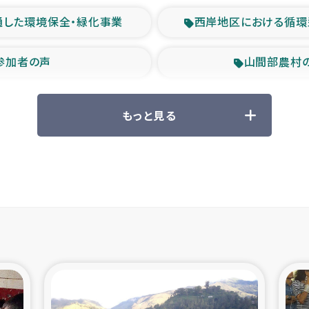
通した環境保全・緑化事業
西岸地区における循環
参加者の声
山間部農村
救援の時代
森林保全型
もっと見る
ル豪雨緊急支援
大雨による
産者支援事業
シリア国内避難民・
シリア難民支援事業
インドネシア中部 スラウ
ィブ県帰還民の生活再建支援
スリランカ ジ
 緊急人道支援
スリランカ南