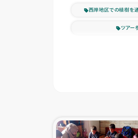
西岸地区での植樹を
ツアー
緊急
東ティモー
カカオ生
トルコにおける
スリランカ ムライテ
スリランカ