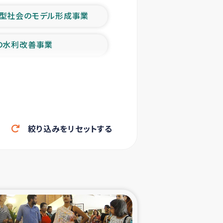
型社会のモデル形成事業
の水利改善事業
農業の支援事業
洪水被災者支援
絞り込みをリセットする
帰還民の生活再建支援
ェシの地震・津波被災者支援
ャフナ県干物事業
部洪水被災者支援