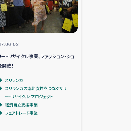
支援事業
NITAによる食品加工事業
17.06.02
リー・リサイクル事業、ファッション・ショ
島地震 緊急支援
を開催！
ー緊急支援
スリランカ
スリランカの南北女性をつなぐサリ
グローブ植林活動
ー・リサイクル・プロジェクト
経済自立支援事業
おける緊急支援
フェアトレード事業
・レバノン人への農業支援