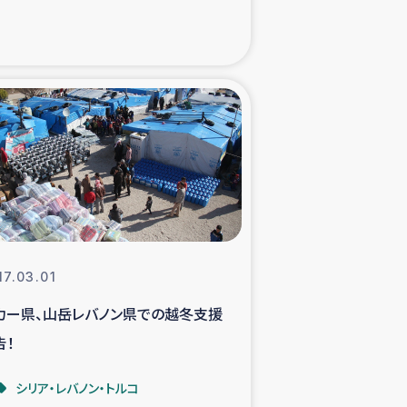
xパルシック
援隊の活動
復興支援
立支援事業
食料支援と農家生産支援
17.03.01
緑化を通じた支援事業
カー県、山岳レバノン県での越冬支援
告！
女性グループの生計支援
シリア・レバノン・トルコ
レード事業