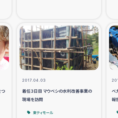
の市民との共生
神原ゼミ
在宅被災者支援
復興応
支援・農業復興支援
漁業
ボランティア日誌
経済自
所づくり
ガザ空爆被災者への
2017.04.03
20
ける羊の畜産支援
ガザ地区での公園の
をつ
着任３日目 マウベシの水利改善事業の
ベ
現場を訪問
報
被災住民への緊急支援
ガザ地区酪農を通した
東ティモール
活改善による栄養改善事業
フェアト