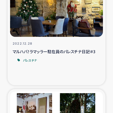
スリランカの南北女性をつなぐサリー・リサイクル・プロ
ジェクト
復興支援事業
民際教育事業
2022.12.28
女性グループPIFWANITAによる食品加工事業
マルハバ！ラマッラー駐在員のパレスチナ日記＃3
パレスチナ
ガザ人道支援
令和6年能登半島地震 緊急支援
国内避難民への物資配付および教育支援
ミャンマー緊急支援