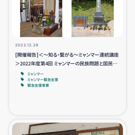
タイ国境ミャンマー移民子ども支援
漁民によるマングローブ植林活動
レバノンでのシリア難民への食糧・越冬支援
2022.12.26
レバノンにおける緊急支援
[開催報告]＜～知る・繋がる～ミャンマー連続講座
＞2022年度第4回 ミャンマーの民族問題と国民統
レバノンでのシリア難民への教育支援事業
合：カヤー（カレンニー）世界から
ミャンマー
ミャンマー緊急支援
レバノンでのシリア難民・レバノン人への農業支援
緊急支援事業
海外ルーツの市民との共生
神原ゼミxパルシック
石巻市街地在宅被災者支援