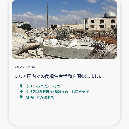
トルコ・シリア地震被災者支援
デニヤヤ小規模紅茶農家支援
コーヒー生産者支援
アイナロ県マウベシ郡でのコーヒー畑改善事業
2022.12.14
ベイルート大規模爆発被災者支援
シリア国内での食糧生産活動を開始しました
シリア・レバノン・トルコ
女性の生計向上支援
シリア国内避難民・帰還民の生活再建支援
経済自立支援事業
アグロフォレストリー（カカオ）事業