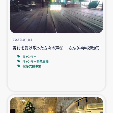
カカオ生産者支援事業
シリア国内避難民・帰還民の生活再建支援
トルコにおけるシリア難民支援事業
2023.01.04
インドネシア中部 スラウェシの地震・津波被災者支援
寄付を受け取った方々の声⑨ Iさん（中学校教師）
ミャンマー
スリランカ ムライティブ県帰還民の生活再建支援
ミャンマー緊急支援
緊急支援事業
スリランカ ジャフナ県干物事業
スリランカ 緊急人道支援
スリランカ南部洪水被災者支援