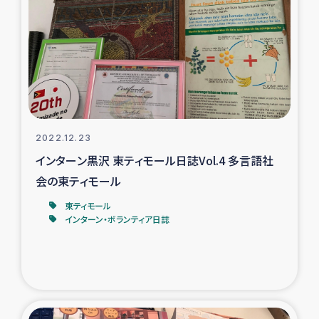
復興応援隊の活動
仮設住宅生活支援・農業復興支援
漁業復興支援
インターン・ボランティア日誌
2022.12.23
インターン黒沢 東ティモール日誌Vol.4 多言語社
経済自立支援事業
会の東ティモール
東ティモール
居場所づくり
インターン・ボランティア日誌
ガザ空爆被災者への食料支援と農家生産支援
ガザ地区における羊の畜産支援