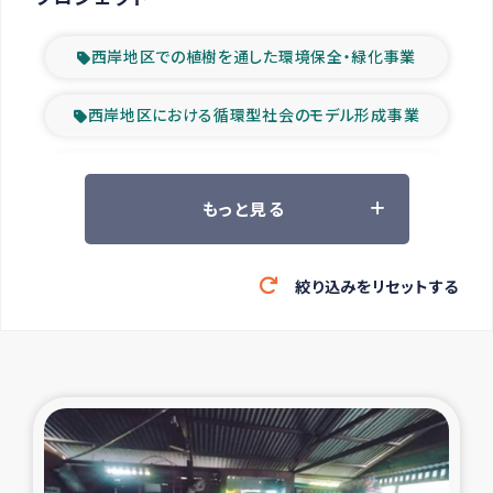
西岸地区での植樹を通した環境保全・緑化事業
西岸地区における循環型社会のモデル形成事業
ツアー参加者の声
もっと見る
山間部農村の水利改善事業
絞り込みをリセットする
緊急救援の時代
森林保全型農業の支援事業
東ティモール豪雨緊急支援
大雨による洪水被災者支援