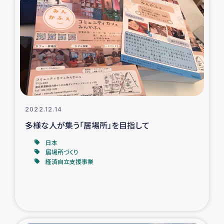
ガザ地区での公園の緑化を通じた支援事業
ガザ地区における被災住民への緊急支援
ガザ地区酪農を通した女性グループの生計支援
ふりかけ普及と食生活改善による栄養改善事業
2022.12.14
フェアトレード事業
多様な人が集う「居場所」を目指して
緊急支援事業
日本
居場所づくり
経済自立支援事業
女性の生計向上を通じた子どもの栄養改善事業
民際教育
食べる