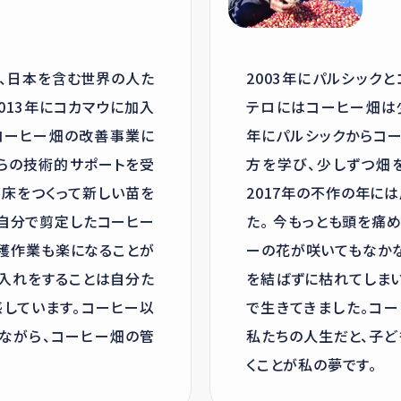
り、日本を含む世界の人た
2003年にパルシック
013年にコカマウに加入
テロにはコーヒー畑は少
たコーヒー畑の改善事業に
年にパルシックからコ
からの技術的サポートを受
方を学び、少しずつ畑
苗床をつくって新しい苗を
2017年の不作の年に
に自分で剪定したコーヒー
た。 今もっとも頭を痛
収穫作業も楽になることが
ーの花が咲いてもなかな
手入れをすることは自分た
を結ばずに枯れてしまい
感しています。コーヒー以
で生きてきました。コー
ながら、コーヒー畑の管
私たちの人生だと、子ど
くことが私の夢です。