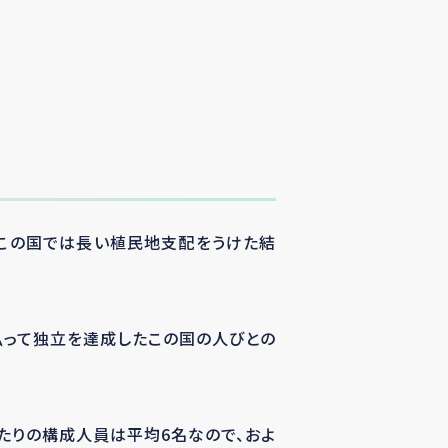
この国では長い植民地支配をうけた結
払って独立を達成したこの国の人びとの
たりの構成人員は平均
6
名なので、およ