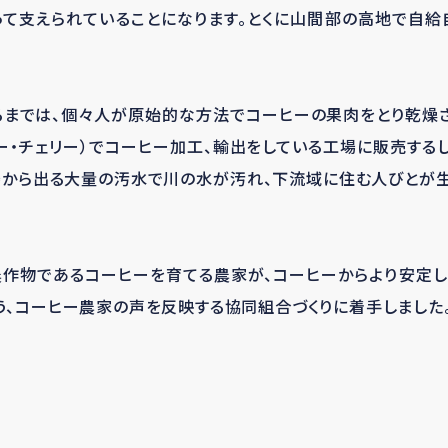
って支えられていることになります。とくに山間部の高地で自
るまでは、個々人が原始的な方法でコーヒーの果肉をとり乾燥
ー・チェリー）でコーヒー加工、輸出をしている工場に販売する
工場から出る大量の汚水で川の水が汚れ、下流域に住む人びとが
作物であるコーヒーを育てる農家が、コーヒーからより安定
う、コーヒー農家の声を反映する協同組合づくりに着手しました