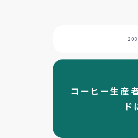
20
コーヒー生産
ド