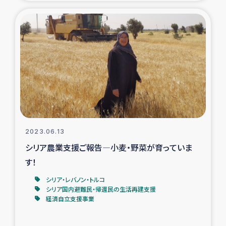
トルコ・シリア地震被災者支援
デニヤヤ小規模紅茶農家支援
コーヒー生産者支援
アイナロ県マウベシ郡でのコーヒー畑改善事業
ベイルート大規模爆発被災者支援
2023.06.13
シリア農業支援ご報告―小麦・野菜が育っていま
女性の生計向上支援
す！
シリア・レバノン・トルコ
アグロフォレストリー（カカオ）事業
シリア国内避難民・帰還民の生活再建支援
経済自立支援事業