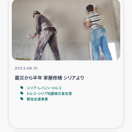
復興応援隊の活動
仮設住宅生活支援・農業復興支援
漁業復興支援
インターン・ボランティア日誌
2023.08.10
経済自立支援事業
震災から半年 家屋修繕 シリアより
シリア・レバノン・トルコ
居場所づくり
トルコ・シリア地震被災者支援
緊急支援事業
ガザ空爆被災者への食料支援と農家生産支援
ガザ地区における羊の畜産支援