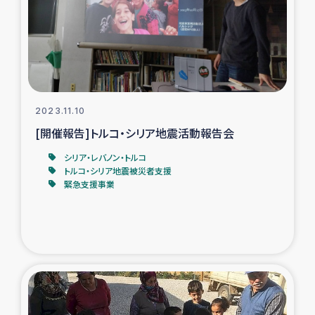
カカオ生産者支援事業
シリア国内避難民・帰還民の生活再建支援
トルコにおけるシリア難民支援事業
2023.11.10
インドネシア中部 スラウェシの地震・津波被災者支援
[開催報告]トルコ・シリア地震活動報告会
シリア・レバノン・トルコ
スリランカ ムライティブ県帰還民の生活再建支援
トルコ・シリア地震被災者支援
緊急支援事業
スリランカ ジャフナ県干物事業
スリランカ 緊急人道支援
スリランカ南部洪水被災者支援