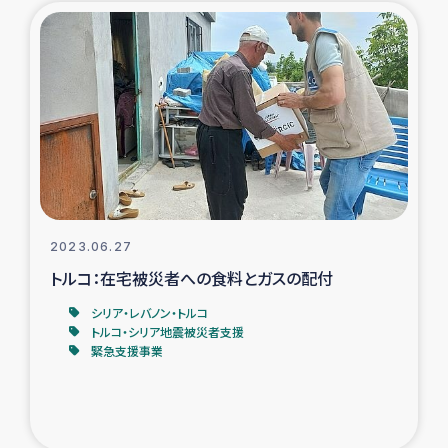
ガザ地区での公園の緑化を通じた支援事業
ガザ地区における被災住民への緊急支援
ガザ地区酪農を通した女性グループの生計支援
ふりかけ普及と食生活改善による栄養改善事業
フェアトレード事業
2023.06.27
トルコ：在宅被災者への食料とガスの配付
緊急支援事業
シリア・レバノン・トルコ
女性の生計向上を通じた子どもの栄養改善事業
トルコ・シリア地震被災者支援
緊急支援事業
民際教育
食べる