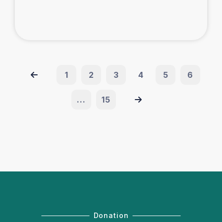
1
2
3
4
5
6
...
15
Donation