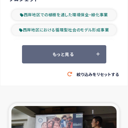
西岸地区での植樹を通した環境保全・緑化事業
西岸地区における循環型社会のモデル形成事業
ツアー参加者の声
もっと見る
山間部農村の水利改善事業
絞り込みをリセットする
緊急救援の時代
森林保全型農業の支援事業
東ティモール豪雨緊急支援
大雨による洪水被災者支援