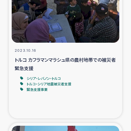
スリランカの南北女性をつなぐサリー・リサイクル・プロ
ジェクト
復興支援事業
民際教育事業
2023.10.16
女性グループPIFWANITAによる食品加工事業
トルコ カフラマンマラシュ県の農村地帯での被災者
緊急支援
ガザ人道支援
シリア・レバノン・トルコ
トルコ・シリア地震被災者支援
令和6年能登半島地震 緊急支援
緊急支援事業
国内避難民への物資配付および教育支援
ミャンマー緊急支援