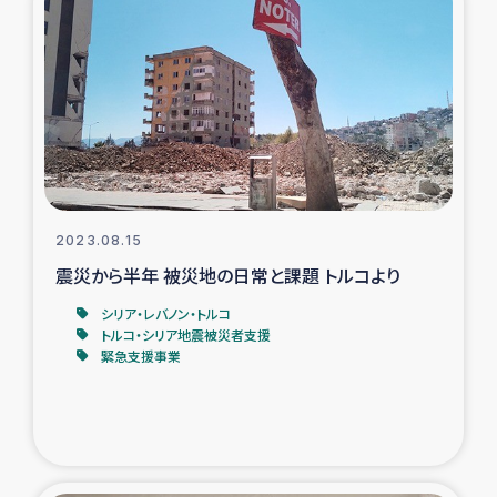
タイ国境ミャンマー移民子ども支援
漁民によるマングローブ植林活動
レバノンでのシリア難民への食糧・越冬支援
レバノンにおける緊急支援
2023.08.15
レバノンでのシリア難民への教育支援事業
震災から半年 被災地の日常と課題 トルコより
レバノンでのシリア難民・レバノン人への農業支援
シリア・レバノン・トルコ
トルコ・シリア地震被災者支援
緊急支援事業
海外ルーツの市民との共生
神原ゼミxパルシック
石巻市街地在宅被災者支援