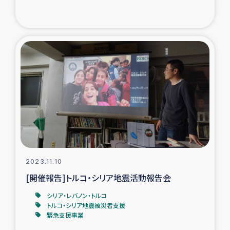
ガザ地区での公園の緑化を通じた支援事業
ガザ地区における被災住民への緊急支援
ガザ地区酪農を通した女性グループの生計支援
ふりかけ普及と食生活改善による栄養改善事業
フェアトレード事業
緊急支援事業
2023.11.10
女性の生計向上を通じた子どもの栄養改善事業
[開催報告]トルコ・シリア地震活動報告会
シリア・レバノン・トルコ
民際教育
トルコ・シリア地震被災者支援
緊急支援事業
食べる