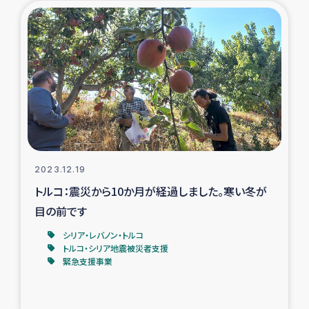
タイ国境ミャンマー移民子ども支援
漁民によるマングローブ植林活動
レバノンでのシリア難民への食糧・越冬支援
レバノンにおける緊急支援
レバノンでのシリア難民への教育支援事業
2023.12.19
レバノンでのシリア難民・レバノン人への農業支援
トルコ：震災から10か月が経過しました。寒い冬が
目の前です
海外ルーツの市民との共生
シリア・レバノン・トルコ
トルコ・シリア地震被災者支援
神原ゼミxパルシック
緊急支援事業
石巻市街地在宅被災者支援