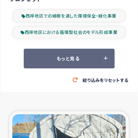
西岸地区での植樹を通した環境保全・緑化事業
西岸地区における循環型社会のモデル形成事業
ツアー参加者の声
もっと見る
山間部農村の水利改善事業
絞り込みをリセットする
緊急救援の時代
森林保全型農業の支援事業
東ティモール豪雨緊急支援
大雨による洪水被災者支援