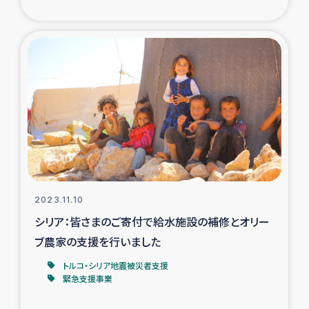
復興応援隊の活動
仮設住宅生活支援・農業復興支援
漁業復興支援
インターン・ボランティア日誌
経済自立支援事業
2023.11.10
居場所づくり
シリア：皆さまのご寄付で給水施設の補修とオリー
ブ農家の支援を行いました
ガザ空爆被災者への食料支援と農家生産支援
トルコ・シリア地震被災者支援
緊急支援事業
ガザ地区における羊の畜産支援