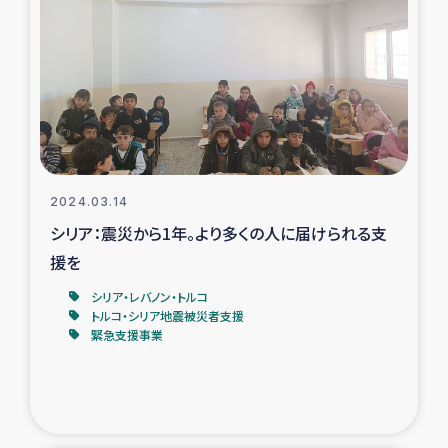
スリランカの南北女性をつなぐサリー・リサイクル・プロ
ジェクト
復興支援事業
民際教育事業
女性グループPIFWANITAによる食品加工事業
2024.03.14
シリア：震災から1年。より多くの人に届けられる支
ガザ人道支援
援を
令和6年能登半島地震 緊急支援
シリア・レバノン・トルコ
トルコ・シリア地震被災者支援
緊急支援事業
国内避難民への物資配付および教育支援
ミャンマー緊急支援