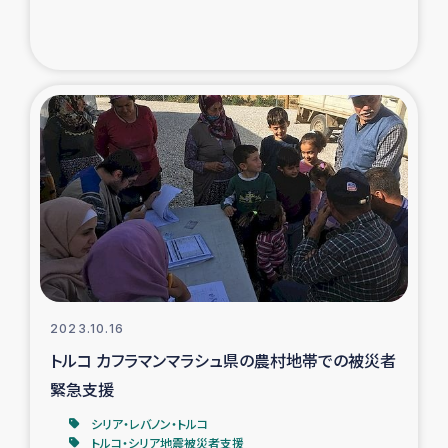
トルコ・シリア地震被災者支援
デニヤヤ小規模紅茶農家支援
コーヒー生産者支援
アイナロ県マウベシ郡でのコーヒー畑改善事業
ベイルート大規模爆発被災者支援
女性の生計向上支援
2023.10.16
トルコ カフラマンマラシュ県の農村地帯での被災者
アグロフォレストリー（カカオ）事業
緊急支援
シリア・レバノン・トルコ
トルコ・シリア地震被災者支援