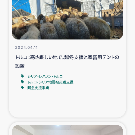
カカオ生産者支援事業
シリア国内避難民・帰還民の生活再建支援
トルコにおけるシリア難民支援事業
2024.04.11
インドネシア中部 スラウェシの地震・津波被災者支援
トルコ：寒さ厳しい地で。越冬支援と家畜用テントの
設置
スリランカ ムライティブ県帰還民の生活再建支援
シリア・レバノン・トルコ
トルコ・シリア地震被災者支援
緊急支援事業
スリランカ ジャフナ県干物事業
スリランカ 緊急人道支援
スリランカ南部洪水被災者支援