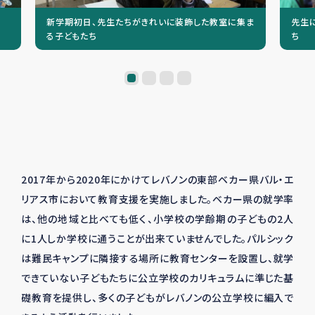
新学期初日、先生たちがきれいに装飾した教室に集ま
先生
る子どもたち
ち
2017年から2020年にかけてレバノンの東部ベカー県バル・エ
リアス市において教育支援を実施しました。ベカー県の就学率
は、他の地域と比べても低く、小学校の学齢期の子どもの2人
に1人しか学校に通うことが出来ていませんでした。パルシック
は難民キャンプに隣接する場所に教育センターを設置し、就学
できていない子どもたちに公立学校のカリキュラムに準じた基
礎教育を提供し、多くの子どもがレバノンの公立学校に編入で