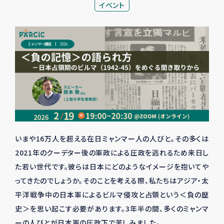
イベント
いまや
16
万人を超える在日ミャンマー人の人びと。その多くは
2021
年のクーデター後の軍政による圧政を逃れるため来日し
た若い世代です。彼らは日本にどのようなイメージを抱いてや
ってきたのでしょうか。そのことを考える際、私たちはアジア・太
平洋戦争中の日本軍によるビルマ侵攻と占領という＜負の歴
史＞を思い起こす必要があります。
3
年半の間、多くのミャンマ
ーの人びとが日本軍の圧政下で苦しみました。