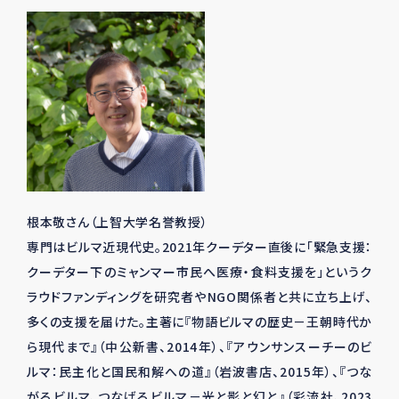
根本敬さん（上智大学名誉教授）
専門はビルマ近現代史。2021年クーデター直後に「緊急支援：
クーデター下のミャンマー市民へ医療・食料支援を」というク
ラウドファンディングを研究者やNGO関係者と共に立ち上げ、
多くの支援を届けた。主著に『物語ビルマの歴史－王朝時代か
ら現代まで』（中公新書、2014年）、『アウンサンスーチーのビ
ルマ：民主化と国民和解への道』（岩波書店、2015年）、『つな
がるビルマ、つなげるビルマ－光と影と幻と』（彩流社、2023