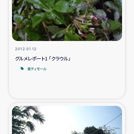
スリランカの南北女性をつなぐサリー・リサイクル・プロ
ジェクト
復興支援事業
民際教育事業
2012.01.12
女性グループPIFWANITAによる食品加工事業
グルメレポート1 「クラウル」
東ティモール
ガザ人道支援
令和6年能登半島地震 緊急支援
国内避難民への物資配付および教育支援
ミャンマー緊急支援