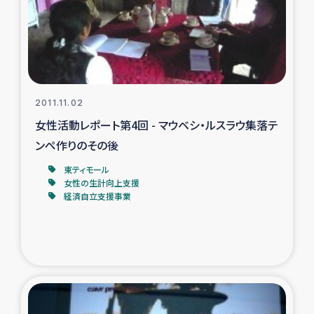
トルコ・シリア地震被災者支援
デニヤヤ小規模紅茶農家支援
コーヒー生産者支援
2011.11.02
女性活動レポート第4回 - マウベシ・ルスラウ集落テ
アイナロ県マウベシ郡でのコーヒー畑改善事業
ンペ作りのその後
東ティモール
ベイルート大規模爆発被災者支援
女性の生計向上支援
経済自立支援事業
女性の生計向上支援
アグロフォレストリー（カカオ）事業