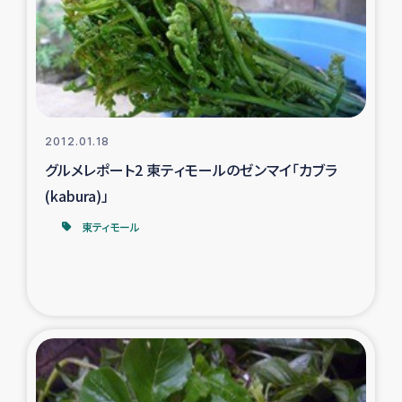
カカオ生産者支援事業
シリア国内避難民・帰還民の生活再建支援
トルコにおけるシリア難民支援事業
2012.01.18
インドネシア中部 スラウェシの地震・津波被災者支援
グルメレポート2 東ティモールのゼンマイ「カブラ
(kabura)」
スリランカ ムライティブ県帰還民の生活再建支援
東ティモール
スリランカ ジャフナ県干物事業
スリランカ 緊急人道支援
スリランカ南部洪水被災者支援