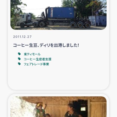
タイ国境ミャンマー移民子ども支援
漁民によるマングローブ植林活動
レバノンでのシリア難民への食糧・越冬支援
2011.12.27
レバノンにおける緊急支援
コーヒー生豆、ディリを出港しました！
東ティモール
レバノンでのシリア難民への教育支援事業
コーヒー生産者支援
フェアトレード事業
レバノンでのシリア難民・レバノン人への農業支援
海外ルーツの市民との共生
神原ゼミxパルシック
石巻市街地在宅被災者支援