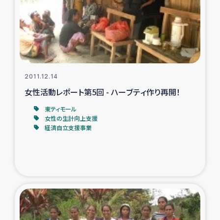
復興応援隊の活動
仮設住宅生活支援・農業復興支援
漁業復興支援
2011.12.14
女性活動レポート第5回 - ハーブティ作り再開！
インターン・ボランティア日誌
東ティモール
女性の生計向上支援
経済自立支援事業
経済自立支援事業
居場所づくり
ガザ空爆被災者への食料支援と農家生産支援
ガザ地区における羊の畜産支援