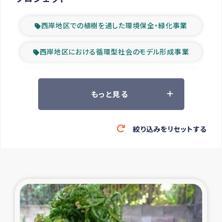
西岸地区での植樹を通した環境保全・緑化事業
西岸地区における循環型社会のモデル形成事業
ツアー参加者の声
もっと見る
山間部農村の水利改善事業
絞り込みをリセットする
緊急救援の時代
森林保全型農業の支援事業
東ティモール豪雨緊急支援
大雨による洪水被災者支援