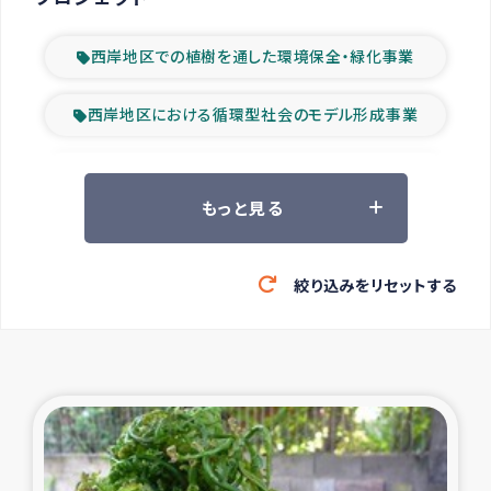
西岸地区での植樹を通した環境保全・緑化事業
西岸地区における循環型社会のモデル形成事業
ツアー参加者の声
もっと見る
山間部農村の水利改善事業
絞り込みをリセットする
緊急救援の時代
森林保全型農業の支援事業
東ティモール豪雨緊急支援
大雨による洪水被災者支援