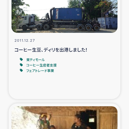
タイ国境ミャンマー移民子ども支援
漁民によるマングローブ植林活動
レバノンでのシリア難民への食糧・越冬支援
2011.12.27
レバノンにおける緊急支援
コーヒー生豆、ディリを出港しました！
東ティモール
レバノンでのシリア難民への教育支援事業
コーヒー生産者支援
フェアトレード事業
レバノンでのシリア難民・レバノン人への農業支援
海外ルーツの市民との共生
神原ゼミxパルシック
石巻市街地在宅被災者支援