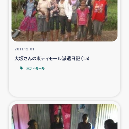
ガザ地区での公園の緑化を通じた支援事業
ガザ地区における被災住民への緊急支援
ガザ地区酪農を通した女性グループの生計支援
ふりかけ普及と食生活改善による栄養改善事業
2011.12.01
大坂さんの東ティモール派遣日記（15）
フェアトレード事業
東ティモール
緊急支援事業
女性の生計向上を通じた子どもの栄養改善事業
民際教育
食べる