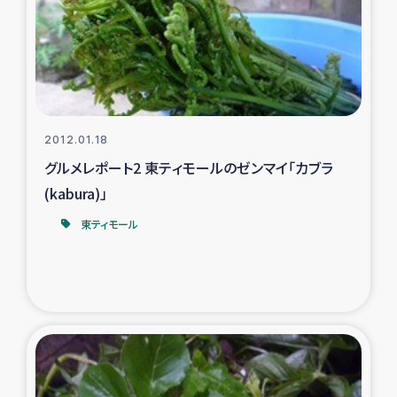
カカオ生産者支援事業
シリア国内避難民・帰還民の生活再建支援
トルコにおけるシリア難民支援事業
2012.01.18
インドネシア中部 スラウェシの地震・津波被災者支援
グルメレポート2 東ティモールのゼンマイ「カブラ
(kabura)」
スリランカ ムライティブ県帰還民の生活再建支援
東ティモール
スリランカ ジャフナ県干物事業
スリランカ 緊急人道支援
スリランカ南部洪水被災者支援