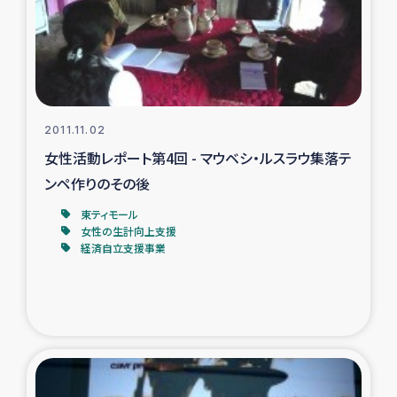
トルコ・シリア地震被災者支援
デニヤヤ小規模紅茶農家支援
コーヒー生産者支援
2011.11.02
女性活動レポート第4回 - マウベシ・ルスラウ集落テ
アイナロ県マウベシ郡でのコーヒー畑改善事業
ンペ作りのその後
東ティモール
ベイルート大規模爆発被災者支援
女性の生計向上支援
経済自立支援事業
女性の生計向上支援
アグロフォレストリー（カカオ）事業