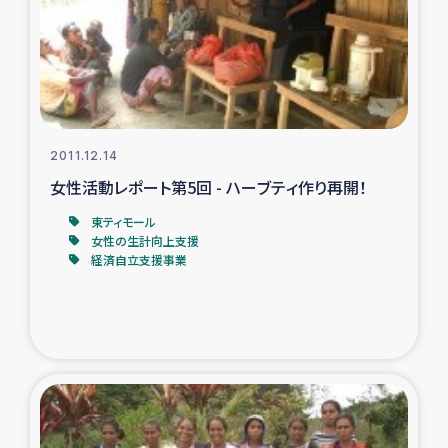
復興応援隊の活動
仮設住宅生活支援・農業復興支援
漁業復興支援
2011.12.14
女性活動レポート第5回 - ハーブティ作り再開！
インターン・ボランティア日誌
東ティモール
女性の生計向上支援
経済自立支援事業
経済自立支援事業
居場所づくり
ガザ空爆被災者への食料支援と農家生産支援
ガザ地区における羊の畜産支援