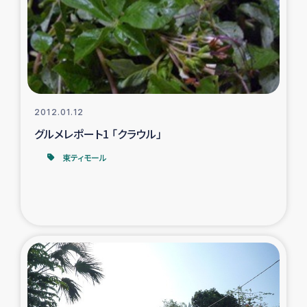
スリランカの南北女性をつなぐサリー・リサイクル・プロ
ジェクト
復興支援事業
民際教育事業
2012.01.12
女性グループPIFWANITAによる食品加工事業
グルメレポート1 「クラウル」
東ティモール
ガザ人道支援
令和6年能登半島地震 緊急支援
国内避難民への物資配付および教育支援
ミャンマー緊急支援