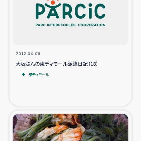
ガザ地区での公園の緑化を通じた支援事業
ガザ地区における被災住民への緊急支援
ガザ地区酪農を通した女性グループの生計支援
ふりかけ普及と食生活改善による栄養改善事業
2012.04.06
大坂さんの東ティモール派遣日記（18）
フェアトレード事業
東ティモール
緊急支援事業
女性の生計向上を通じた子どもの栄養改善事業
民際教育
食べる