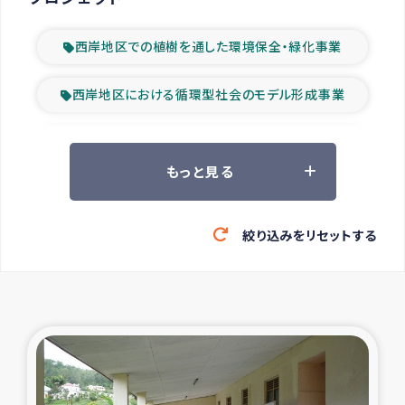
西岸地区での植樹を通した環境保全・緑化事業
西岸地区における循環型社会のモデル形成事業
ツアー参加者の声
もっと見る
山間部農村の水利改善事業
絞り込みをリセットする
緊急救援の時代
森林保全型農業の支援事業
東ティモール豪雨緊急支援
大雨による洪水被災者支援