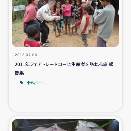
タイ国境ミャンマー移民子ども支援
漁民によるマングローブ植林活動
レバノンでのシリア難民への食糧・越冬支援
レバノンにおける緊急支援
2012.07.06
2011年フェアトレードコーヒ生産者を訪ねる旅 報
レバノンでのシリア難民への教育支援事業
告集
レバノンでのシリア難民・レバノン人への農業支援
東ティモール
海外ルーツの市民との共生
神原ゼミxパルシック
石巻市街地在宅被災者支援