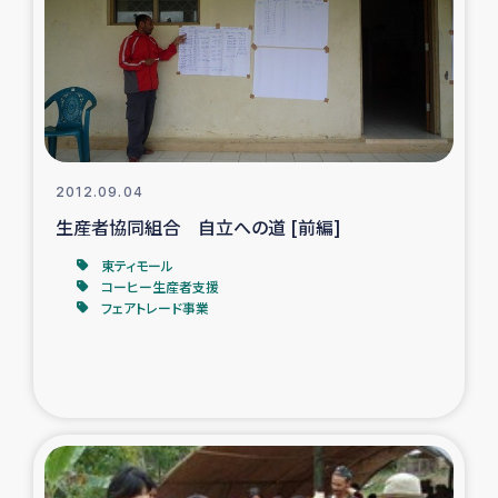
スリランカの南北女性をつなぐサリー・リサイクル・プロ
ジェクト
復興支援事業
民際教育事業
2012.09.04
女性グループPIFWANITAによる食品加工事業
生産者協同組合 自立への道 [前編]
東ティモール
ガザ人道支援
コーヒー生産者支援
フェアトレード事業
令和6年能登半島地震 緊急支援
国内避難民への物資配付および教育支援
ミャンマー緊急支援