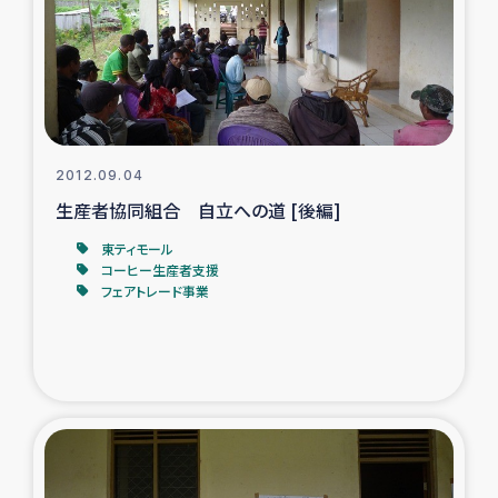
カカオ生産者支援事業
シリア国内避難民・帰還民の生活再建支援
トルコにおけるシリア難民支援事業
2012.09.04
インドネシア中部 スラウェシの地震・津波被災者支援
生産者協同組合 自立への道 [後編]
東ティモール
スリランカ ムライティブ県帰還民の生活再建支援
コーヒー生産者支援
フェアトレード事業
スリランカ ジャフナ県干物事業
スリランカ 緊急人道支援
スリランカ南部洪水被災者支援