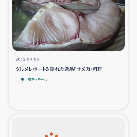
復興応援隊の活動
仮設住宅生活支援・農業復興支援
漁業復興支援
インターン・ボランティア日誌
2012.04.06
グルメレポート5 隠れた逸品『サメ肉』料理
経済自立支援事業
東ティモール
居場所づくり
ガザ空爆被災者への食料支援と農家生産支援
ガザ地区における羊の畜産支援