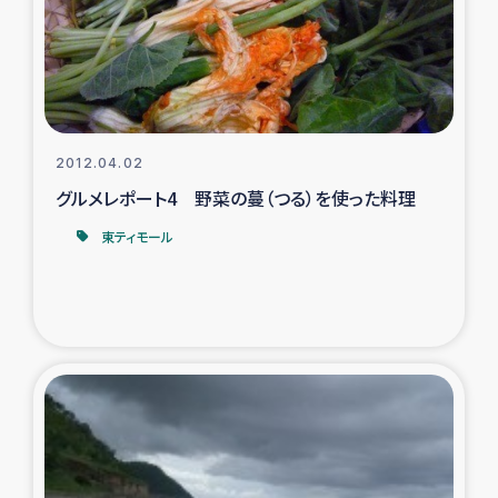
トルコ・シリア地震被災者支援
デニヤヤ小規模紅茶農家支援
コーヒー生産者支援
2012.04.02
グルメレポート4 野菜の蔓（つる）を使った料理
アイナロ県マウベシ郡でのコーヒー畑改善事業
東ティモール
ベイルート大規模爆発被災者支援
女性の生計向上支援
アグロフォレストリー（カカオ）事業