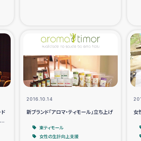
支援事業
女性の生計向上を通じ
際教育
食
ア地震被災者支援
デニヤヤ小規
ー生産者支援
アイナロ県マウベシ郡
規模爆発被災者支援
女性の生
2016.10.14
20
トリー（カカオ）事業
ード
新ブランド「アロマ・ティモール」立ち上げ
女
開催
東ティモール
女性の生計向上支援