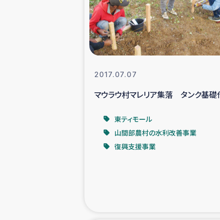
スリランカの南北女性をつ
ェ
民際
2017.07.07
マウラウ村マレリア集落 タンク基礎
ガザ
東ティモール
国内避難民への物
山間部農村の水利改善事業
復興支援事業
タイ国境ミャン
レバノンでのシリア
レバノンでのシリ