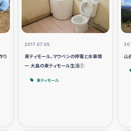
なぐサリー・リサイクル・プロジ
復興
クト
教育事業
女性グループPIFWA
2017.07.05
20
作り
東ティモール、マウベシの停電と水事情
山
人道支援
令和6年能登半
ー 大島の東ティモール生活①
資配付および教育支援
ミャンマ
東ティモール
マー移民子ども支援
漁民によるマン
難民への食糧・越冬支援
レバノンに
ア難民への教育支援事業
レバノンでのシリア難民