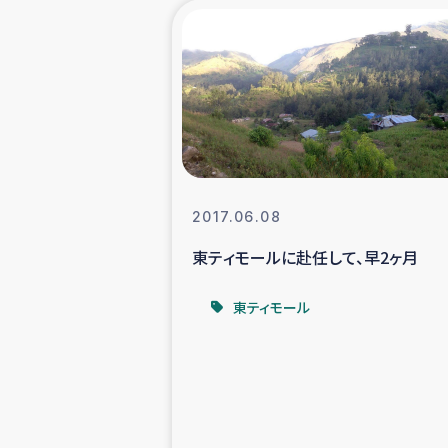
海外ルーツ
石巻市街地
仮設住宅生活
インターン・
2017.06.08
東ティモールに赴任して、早2ヶ月
居場
東ティモール
ガザ地区にお
ガザ地区における
ふりかけ普及と食生