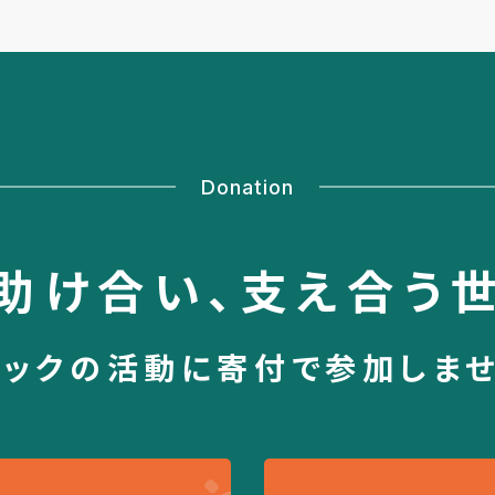
Donation
助け合い、
支え合う
シックの活動に
寄付で参加しま