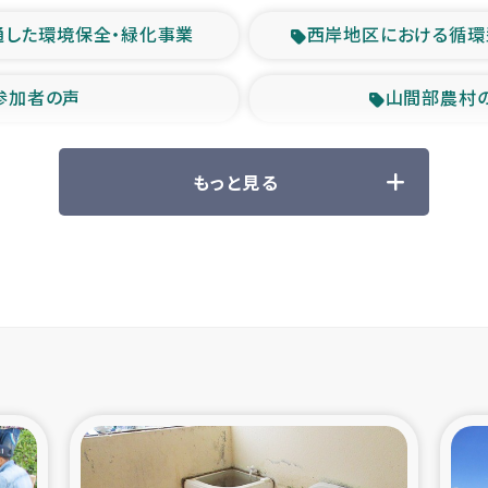
通した環境保全・緑化事業
西岸地区における循環
参加者の声
山間部農村
救援の時代
森林保全型
もっと見る
ル豪雨緊急支援
大雨による
産者支援事業
シリア国内避難民・
シリア難民支援事業
インドネシア中部 スラウ
ィブ県帰還民の生活再建支援
スリランカ ジ
 緊急人道支援
スリランカ南