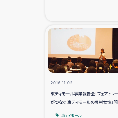
緊急
民
トルコ・シリ
コーヒ
ベイルート大
2016.11.02
アグロフォレス
東ティモール事業報告会「フェアトレ
がつなぐ 東ティモールの農村女性」
レポート
東ティモール