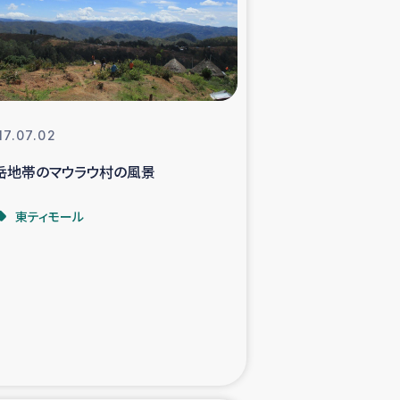
支援事業
NITAによる食品加工事業
17.07.02
岳地帯のマウラウ村の風景
島地震 緊急支援
東ティモール
ー緊急支援
グローブ植林活動
おける緊急支援
・レバノン人への農業支援