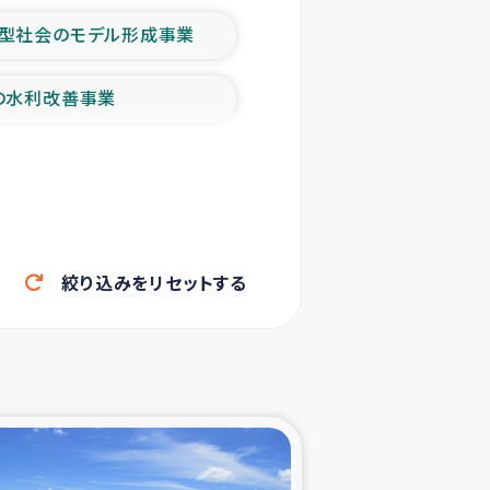
型社会のモデル形成事業
の水利改善事業
農業の支援事業
洪水被災者支援
絞り込みをリセットする
帰還民の生活再建支援
ェシの地震・津波被災者支援
ャフナ県干物事業
部洪水被災者支援