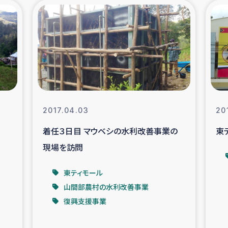
の市民との共生
神原ゼミ
在宅被災者支援
復興応
支援・農業復興支援
漁業
ボランティア日誌
経済自
2017.04.03
20
着任３日目 マウベシの水利改善事業の
東
所づくり
ガザ空爆被災者への
現場を訪問
ける羊の畜産支援
ガザ地区での公園の
東ティモール
山間部農村の水利改善事業
被災住民への緊急支援
ガザ地区酪農を通した
復興支援事業
活改善による栄養改善事業
フェアト