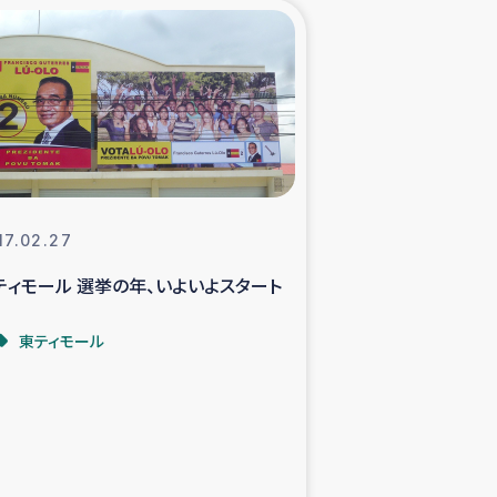
xパルシック
援隊の活動
復興支援
立支援事業
17.02.27
ティモール 選挙の年、いよいよスタート
食料支援と農家生産支援
東ティモール
緑化を通じた支援事業
女性グループの生計支援
レード事業