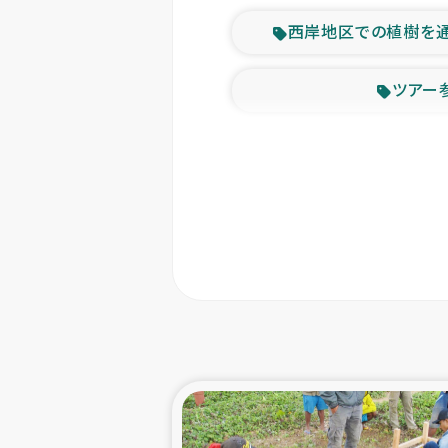
西岸地区での植樹を
ツアー
緊急
東ティモー
カカオ生
トルコにおける
スリランカ ムライテ
スリランカ